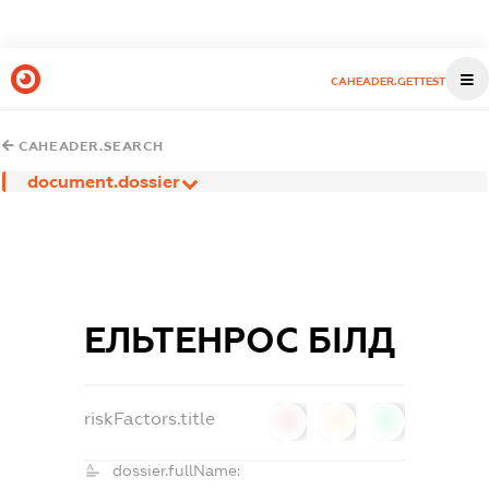
CAHEADER.GETTEST
CAHEADER.SEARCH
document.dossier
ЕЛЬТЕНРОС БІЛД
riskFactors.title
0
0
0
dossier.fullName: