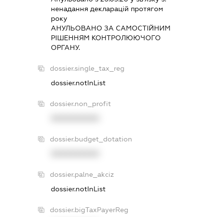
ненадання декларацiй протягом
року
АНУЛЬОВАНО ЗА САМОСТIЙНИМ
РIШЕННЯМ КОНТРОЛЮЮЧОГО
ОРГАНУ.
dossier.single_tax_reg
dossier.notInList
dossier.non_profit
XXXXXXXXXX
dossier.budget_dotation
XXXXXXXXXX
dossier.palne_akciz
dossier.notInList
dossier.bigTaxPayerReg