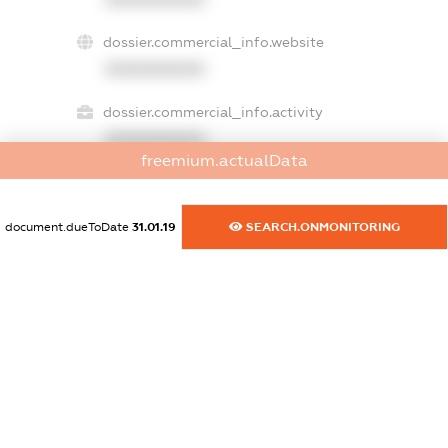
dossier.commercial_info.website
XXXXXXXXXX
dossier.commercial_info.activity
XXXXXXXXXX
freemium.actualData
freemium.exampleText_1
document.dueToDate
31.01.19
SEARCH.ONMONITORING
freemium.exampleText_2
freemium.anonymousPerSearch2
FREEMIUM.DETAILS
FREEMIUM.REGISTER