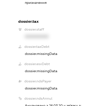
призначення
dossier.tax
dossier.staff
XXXXXXXXXX
dossier.taxDebt
dossier.missingData
dossier.esvDebt
dossier.missingData
dossier.ndsPayer
dossier.missingData
dossier.ndsAnnul
Анульовано з 26.03.20 у зв'язку з: