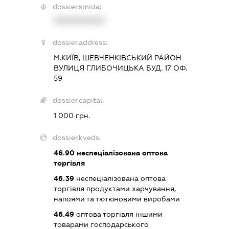
dossier.smida:
XXXXXXXXXX
dossier.address:
М.КИЇВ, ШЕВЧЕНКІВСЬКИЙ РАЙОН
ВУЛИЦЯ ГЛИБОЧИЦЬКА БУД. 17 ОФ.
59
dossier.capital:
1 000 грн.
dossier.kveds:
46.90
неспеціалізована оптова
торгівля
46.39
неспеціалізована оптова
торгівля продуктами харчування,
напоями та тютюновими виробами
46.49
оптова торгівля іншими
товарами господарського