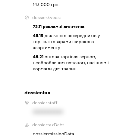
143 000 грн.
dossier.kveds:
73.11
рекламні агентства
46.19
діяльність посередників у
торгівлі товарами широкого
асортименту
46.21
оптова торгівля зерном,
необробленим тютюном, насінням і
кормами для тварин
dossier.tax
dossier.staff
XXXXXXXXXX
dossier.taxDebt
dossier.missingData