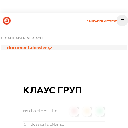
CAHEADER.GETTEST
CAHEADER.SEARCH
document.dossier
КЛАУС ГРУП
riskFactors.title
0
0
0
dossier.fullName: