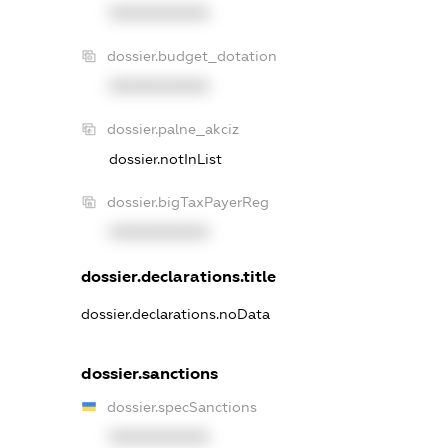
XXXXXXXXXX
dossier.budget_dotation
XXXXXXXXXX
dossier.palne_akciz
dossier.notInList
dossier.bigTaxPayerReg
XXXXXXXXXX
dossier.declarations.title
dossier.declarations.noData
dossier.sanctions
dossier.specSanctions
XXXXXXXXXX