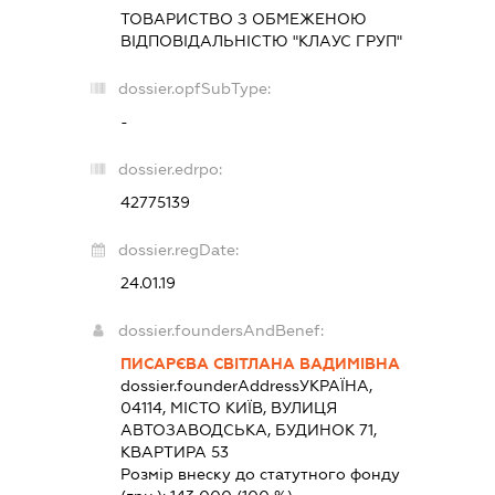
ТОВАРИСТВО З ОБМЕЖЕНОЮ
ВІДПОВІДАЛЬНІСТЮ "КЛАУС ГРУП"
dossier.opfSubType:
-
dossier.edrpo:
42775139
dossier.regDate:
24.01.19
dossier.foundersAndBenef:
ПИСАРЄВА СВІТЛАНА ВАДИМІВНА
dossier.founderAddress
УКРАЇНА,
04114, МІСТО КИЇВ, ВУЛИЦЯ
АВТОЗАВОДСЬКА, БУДИНОК 71,
КВАРТИРА 53
Розмір внеску до статутного фонду