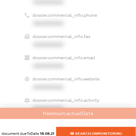
XXXXXXXXXX
dossier.commercial_info.phone
XXXXXXXXXX
dossier.commercial_info.fax
XXXXXXXXXX
dossier.commercial_info.email
XXXXXXXXXX
dossier.commercial_info.website
XXXXXXXXXX
dossier.commercial_info.activity
XXXXXXXXXX
freemium.actualData
document.dueToDate
18.08.21
SEARCH.ONMONITORING
freemium.exampleText_1