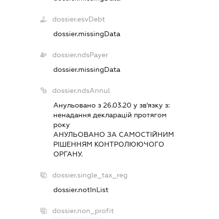
dossier.esvDebt
dossier.missingData
dossier.ndsPayer
dossier.missingData
dossier.ndsAnnul
Анульовано з 26.03.20 у зв'язку з:
ненадання декларацiй протягом
року
АНУЛЬОВАНО ЗА САМОСТIЙНИМ
РIШЕННЯМ КОНТРОЛЮЮЧОГО
ОРГАНУ.
dossier.single_tax_reg
dossier.notInList
dossier.non_profit