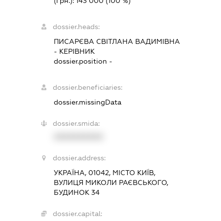
(грн.):
143 000
(100 %)
dossier.heads:
ПИСАРЄВА СВІТЛАНА ВАДИМІВНА
-
КЕРІВНИК
dossier.position -
dossier.beneficiaries:
dossier.missingData
dossier.smida:
XXXXXXXXXX
dossier.address:
УКРАЇНА, 01042, МІСТО КИЇВ,
ВУЛИЦЯ МИКОЛИ РАЄВСЬКОГО,
БУДИНОК 34
dossier.capital: