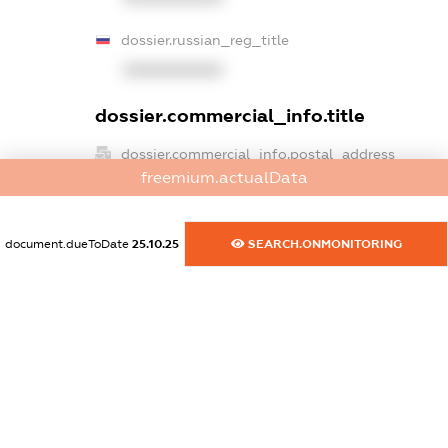
dossier.russian_reg_title
XXXXXXXXXX
dossier.commercial_info.title
dossier.commercial_info.postal_address
freemium.actualData
XXXXXXXXXX
dossier.commercial_info.phone
document.dueToDate
25.10.25
SEARCH.ONMONITORING
XXXXXXXXXX
dossier.commercial_info.fax
XXXXXXXXXX
dossier.commercial_info.email
XXXXXXXXXX
dossier.commercial_info.website