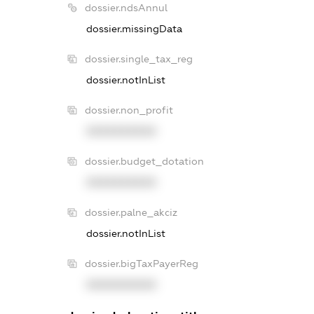
dossier.ndsAnnul
dossier.missingData
dossier.single_tax_reg
dossier.notInList
dossier.non_profit
XXXXXXXXXX
dossier.budget_dotation
XXXXXXXXXX
dossier.palne_akciz
dossier.notInList
dossier.bigTaxPayerReg
XXXXXXXXXX