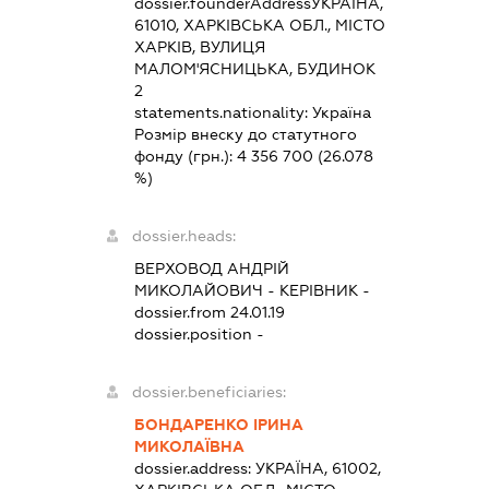
dossier.founderAddress
УКРАЇНА,
61010, ХАРКІВСЬКА ОБЛ., МІСТО
ХАРКІВ, ВУЛИЦЯ
МАЛОМ'ЯСНИЦЬКА, БУДИНОК
2
statements.nationality:
Україна
Розмір внеску до статутного
фонду (грн.):
4 356 700
(26.078
%)
dossier.heads:
ВЕРХОВОД АНДРІЙ
МИКОЛАЙОВИЧ
-
КЕРІВНИК
-
dossier.from 24.01.19
dossier.position -
dossier.beneficiaries:
БОНДАРЕНКО ІРИНА
МИКОЛАЇВНА
dossier.address:
УКРАЇНА, 61002,