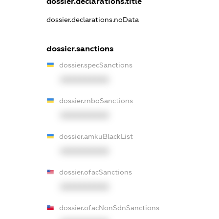
dossier.declarations.title
dossier.declarations.noData
dossier.sanctions
dossier.specSanctions
XXXXXXXXXX
dossier.rnboSanctions
XXXXXXXXXX
dossier.amkuBlackList
XXXXXXXXXX
dossier.ofacSanctions
XXXXXXXXXX
dossier.ofacNonSdnSanctions