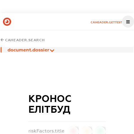
CAHEADER.GETTEST
CAHEADER.SEARCH
document.dossier
КРОНОС
ЕЛІТБУД
riskFactors.title
0
0
0