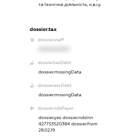
та технічна діяльність, н.в.і.у.
dossier.tax
dossier.staff
XXXXXXXXXX
dossier.taxDebt
dossier.missingData
dossier.esvDebt
dossier.missingData
dossier.ndsPayer
dossier.yes
dossier.ndsInn
427753520384
dossier.from
28.02.19