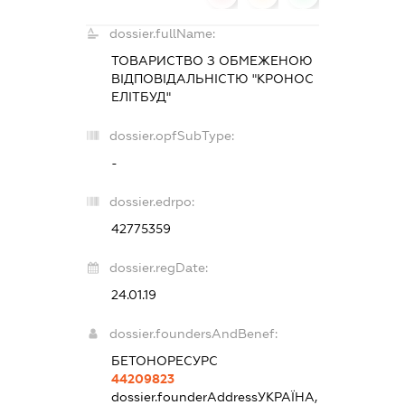
dossier.fullName:
ТОВАРИСТВО З ОБМЕЖЕНОЮ
ВІДПОВІДАЛЬНІСТЮ "КРОНОС
ЕЛІТБУД"
dossier.opfSubType:
-
dossier.edrpo:
42775359
dossier.regDate:
24.01.19
dossier.foundersAndBenef:
БЕТОНОРЕСУРС
44209823
dossier.founderAddress
УКРАЇНА,