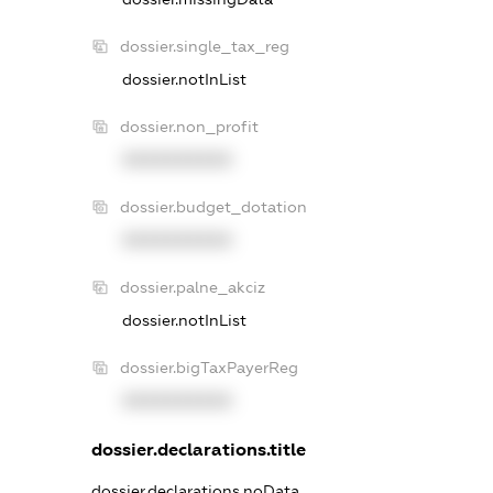
dossier.single_tax_reg
dossier.notInList
dossier.non_profit
XXXXXXXXXX
dossier.budget_dotation
XXXXXXXXXX
dossier.palne_akciz
dossier.notInList
dossier.bigTaxPayerReg
XXXXXXXXXX
dossier.declarations.title
dossier.declarations.noData