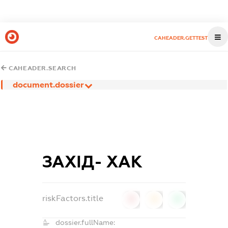
CAHEADER.GETTEST
CAHEADER.SEARCH
document.dossier
ЗАХІД- ХАК
riskFactors.title
0
0
0
dossier.fullName: