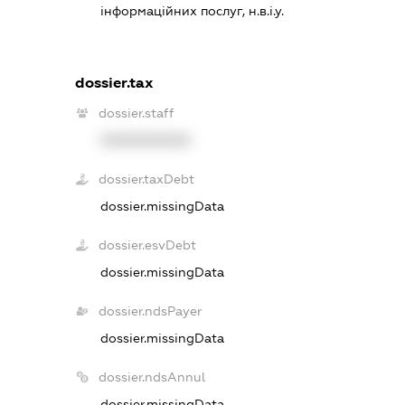
інформаційних послуг, н.в.і.у.
dossier.tax
dossier.staff
XXXXXXXXXX
dossier.taxDebt
dossier.missingData
dossier.esvDebt
dossier.missingData
dossier.ndsPayer
dossier.missingData
dossier.ndsAnnul
dossier.missingData