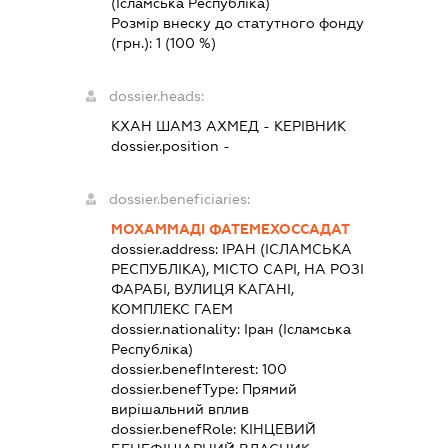
(Ісламська Республіка)
Розмір внеску до статутного фонду
(грн.):
1
(100 %)
dossier.heads:
КХАН ШАМЗ АХМЕД
-
КЕРІВНИК
dossier.position -
dossier.beneficiaries:
МОХАММАДІ ФАТЕМЕХОССАДАТ
dossier.address:
ІРАН (ІСЛАМСЬКА
РЕСПУБЛІКА), МІСТО САРІ, НА РОЗІ
ФАРАБІ, ВУЛИЦЯ КАГАНІ,
КОМПЛЕКС ГАЕМ
dossier.nationality:
Іран (Ісламська
Республіка)
dossier.benefInterest:
100
dossier.benefType:
Прямий
вирішальний вплив
dossier.benefRole:
КІНЦЕВИЙ