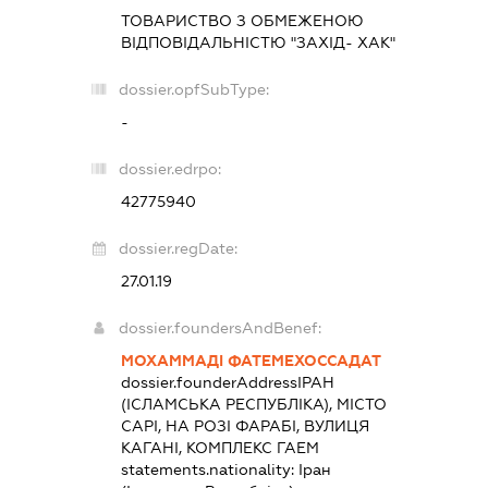
ТОВАРИСТВО З ОБМЕЖЕНОЮ
ВІДПОВІДАЛЬНІСТЮ "ЗАХІД- ХАК"
dossier.opfSubType:
-
dossier.edrpo:
42775940
dossier.regDate:
27.01.19
dossier.foundersAndBenef:
МОХАММАДІ ФАТЕМЕХОССАДАТ
dossier.founderAddress
ІРАН
(ІСЛАМСЬКА РЕСПУБЛІКА), МІСТО
САРІ, НА РОЗІ ФАРАБІ, ВУЛИЦЯ
КАГАНІ, КОМПЛЕКС ГАЕМ
statements.nationality:
Іран