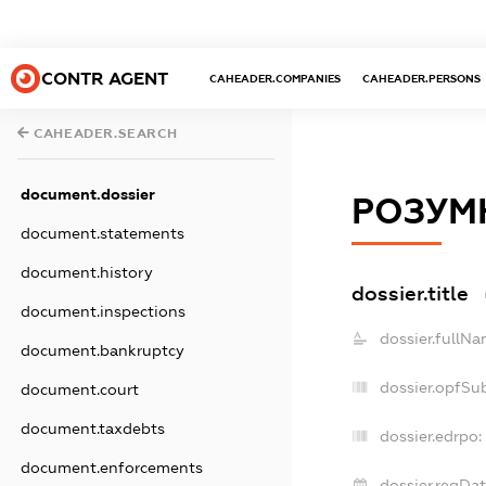
CONTR AGENT
CAHEADER.COMPANIES
CAHEADER.PERSONS
CAHEADER.SEARCH
document.dossier
РОЗУМН
document.statements
document.history
dossier.title
document.inspections
dossier.fullNa
document.bankruptcy
dossier.opfSu
document.court
document.taxdebts
dossier.edrpo:
document.enforcements
dossier.regDat