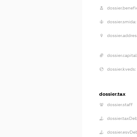
dossier.benefic
dossier.smida:
dossier.addres
dossier.capital
dossier.kveds:
dossier.tax
dossier.staff
dossier.taxDe
dossier.esvDe