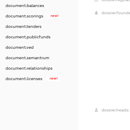
document.balances
dossier.found
document.scorings
new!
document.tenders
document.publicfunds
document.ved
document.semantrum
document.relationships
document.licenses
new!
dossier.heads: