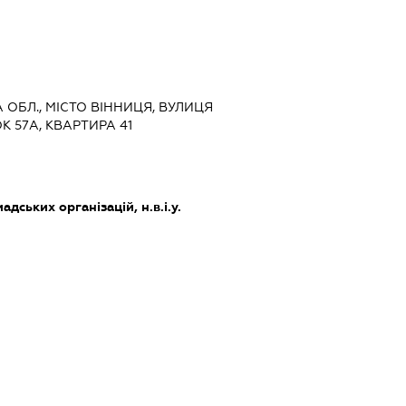
А ОБЛ., МІСТО ВІННИЦЯ, ВУЛИЦЯ
 57А, КВАРТИРА 41
дських організацій, н.в.і.у.