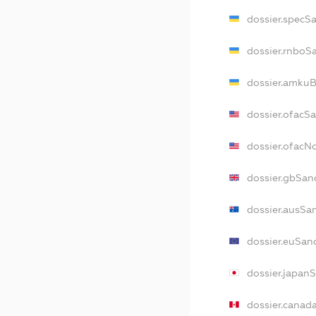
dossier.specS
dossier.rnboS
dossier.amkuB
dossier.ofacS
dossier.ofac
dossier.gbSan
dossier.ausSa
dossier.euSan
dossier.japan
dossier.canad