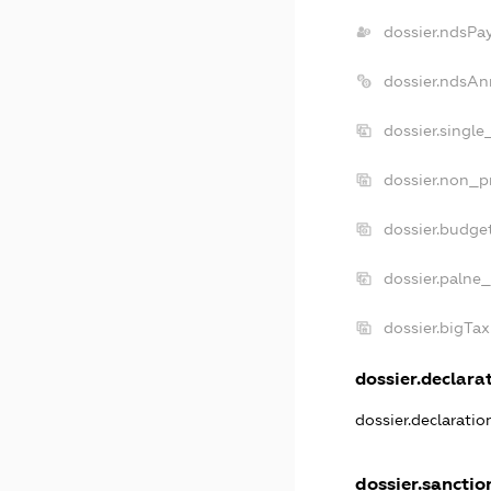
dossier.ndsPa
dossier.ndsAn
dossier.singl
dossier.non_p
dossier.budge
dossier.palne_
dossier.bigTa
dossier.declarat
dossier.declarati
dossier.sanctio