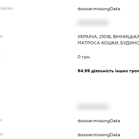
iaries:
dossier.missingData
XXXXXXXXXX
s:
УКРАЇНА, 21018, ВІННИЦЬК
МАТРОСА КОШКИ, БУДИНОК
:
0 грн.
94.99
діяльність інших грома
XXXXXXXXXX
bt
dossier.missingData
bt
dossier.missingData