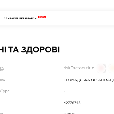
BETA
CAHEADER.PERSSEARCH
І ТА ЗДОРОВІ
riskFactors.title
0
0
me:
ГРОМАДСЬКА ОРГАНІЗАЦІЯ
bType:
-
42776745
e: