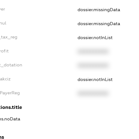
yer
dossier.missingData
nul
dossier.missingData
e_tax_reg
dossier.notInList
rofit
XXXXXXXXXX
t_dotation
XXXXXXXXXX
akciz
dossier.notInList
xPayerReg
XXXXXXXXXX
ions.title
ons.noData
ns