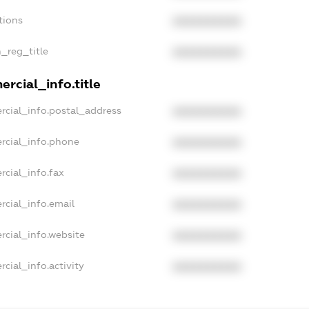
tions
XXXXXXXXXX
n_reg_title
XXXXXXXXXX
rcial_info.title
rcial_info.postal_address
XXXXXXXXXX
rcial_info.phone
XXXXXXXXXX
rcial_info.fax
XXXXXXXXXX
rcial_info.email
XXXXXXXXXX
rcial_info.website
XXXXXXXXXX
cial_info.activity
XXXXXXXXXX