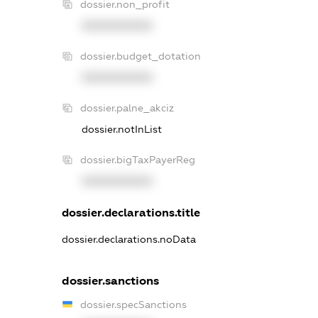
dossier.non_profit
XXXXXXXXXX
dossier.budget_dotation
XXXXXXXXXX
dossier.palne_akciz
dossier.notInList
dossier.bigTaxPayerReg
XXXXXXXXXX
dossier.declarations.title
dossier.declarations.noData
dossier.sanctions
dossier.specSanctions