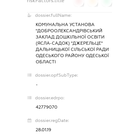
riskFactors.title
0
0
0
dossier.fullName:
КОМУНАЛЬНА УСТАНОВА
"ДОБРООЛЕКСАНДРІВСЬКИЙ
ЗАКЛАД ДОШКІЛЬНОЇ ОСВІТИ
(ЯСЛА-САДОК) "ДЖЕРЕЛЬЦЕ"
ДАЛЬНИЦЬКОЇ СІЛЬСЬКОЇ РАДИ
ОДЕСЬКОГО РАЙОНУ ОДЕСЬКОЇ
ОБЛАСТІ
dossier.opfSubType:
-
dossier.edrpo:
42779070
dossier.regDate:
28.01.19