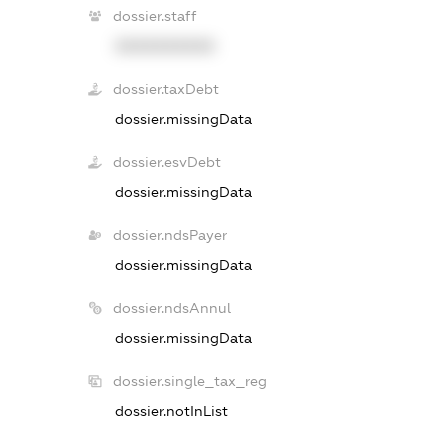
dossier.staff
XXXXXXXXXX
dossier.taxDebt
dossier.missingData
dossier.esvDebt
dossier.missingData
dossier.ndsPayer
dossier.missingData
dossier.ndsAnnul
dossier.missingData
dossier.single_tax_reg
dossier.notInList