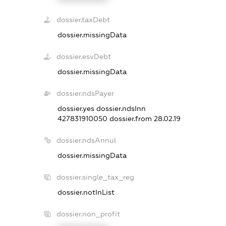
dossier.taxDebt
dossier.missingData
dossier.esvDebt
dossier.missingData
dossier.ndsPayer
dossier.yes
dossier.ndsInn
427831910050
dossier.from 28.02.19
dossier.ndsAnnul
dossier.missingData
dossier.single_tax_reg
dossier.notInList
dossier.non_profit