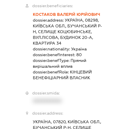
dossier.beneficiaries:
КОСТАКОВ ВАЛЕРІЙ ЮРІЙОВИЧ
dossier.address:
УКРАЇНА, 08298,
КИЇВСЬКА ОБЛ., БУЧАНСЬКИЙ Р-
Н, СЕЛИЩЕ КОЦЮБИНСЬКЕ,
ВУЛ.ЛІСОВА, БУДИНОК 20-А,
КВАРТИРА 34
dossier.nationality:
Україна
dossier.benefInterest:
80
dossier.benefType:
Прямий
вирішальний вплив
dossier.benefRole:
КІНЦЕВИЙ
БЕНЕФІЦІАРНИЙ ВЛАСНИК
dossier.smida:
XXXXXXXXXX
dossier.address:
УКРАЇНА, 07820, КИЇВСЬКА ОБЛ.,
БУЧАНСЬКИЙ Р-Н, СЕЛИЩЕ