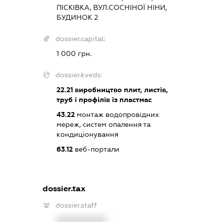
ПІСКІВКА, ВУЛ.СОСНІНОЇ НІНИ,
БУДИНОК 2
dossier.capital:
1 000 грн.
dossier.kveds:
22.21
виробництво плит, листів,
труб і профілів із пластмас
43.22
монтаж водопровідних
мереж, систем опалення та
кондиціонування
63.12
веб-портали
dossier.tax
dossier.staff
XXXXXXXXXX