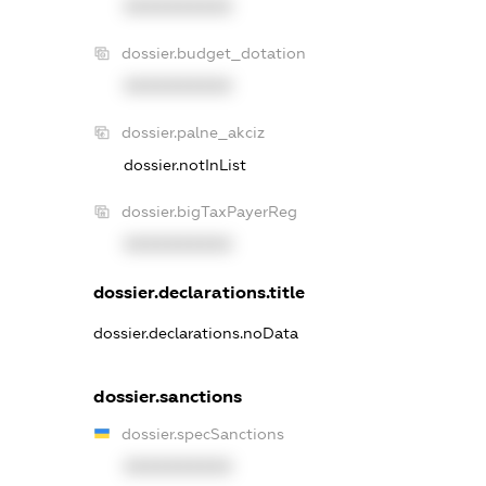
XXXXXXXXXX
dossier.budget_dotation
XXXXXXXXXX
dossier.palne_akciz
dossier.notInList
dossier.bigTaxPayerReg
XXXXXXXXXX
dossier.declarations.title
dossier.declarations.noData
dossier.sanctions
dossier.specSanctions
XXXXXXXXXX