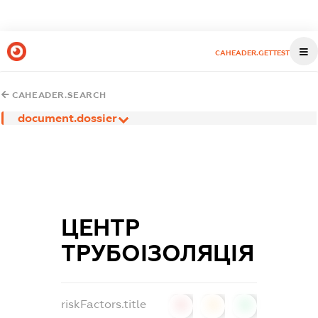
CAHEADER.GETTEST
CAHEADER.SEARCH
document.dossier
ЦЕНТР
ТРУБОІЗОЛЯЦІЯ
riskFactors.title
0
0
0