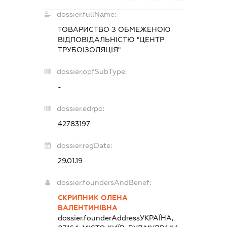
dossier.fullName:
ТОВАРИСТВО З ОБМЕЖЕНОЮ
ВІДПОВІДАЛЬНІСТЮ "ЦЕНТР
ТРУБОІЗОЛЯЦІЯ"
dossier.opfSubType:
-
dossier.edrpo:
42783197
dossier.regDate:
29.01.19
dossier.foundersAndBenef:
СКРИПНИК ОЛЕНА
ВАЛЕНТИНІВНА
dossier.founderAddress
УКРАЇНА,