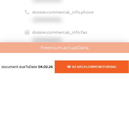
dossier.commercial_info.phone
XXXXXXXXXX
dossier.commercial_info.fax
XXXXXXXXXX
freemium.actualData
dossier.commercial_info.email
XXXXXXXXXX
document.dueToDate
04.02.26
SEARCH.ONMONITORING
dossier.commercial_info.website
XXXXXXXXXX
dossier.commercial_info.activity
XXXXXXXXXX
freemium.exampleText_1