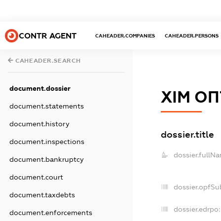
CONTR AGENT
CAHEADER.COMPANIES
CAHEADER.PERSONS
CAHEADER.SEARCH
document.dossier
ХІМ ОП
document.statements
document.history
dossier.title
document.inspections
dossier.fullN
document.bankruptcy
document.court
dossier.opfSu
document.taxdebts
dossier.edrpo:
document.enforcements