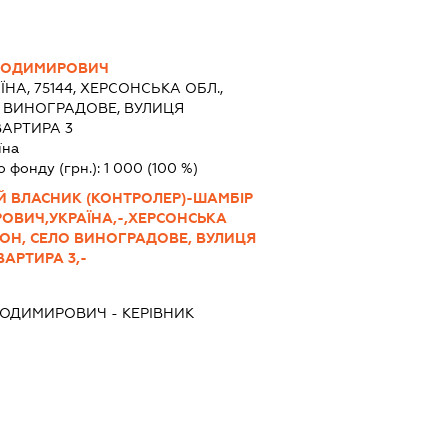
ЛОДИМИРОВИЧ
ЇНА, 75144, ХЕРСОНСЬКА ОБЛ.,
О ВИНОГРАДОВЕ, ВУЛИЦЯ
ВАРТИРА 3
їна
о фонду (грн.):
1 000
(100 %)
Й ВЛАСНИК (КОНТРОЛЕР)-ШАМБІР
ВИЧ,УКРАЇНА,-,ХЕРСОНСЬКА
ЙОН, СЕЛО ВИНОГРАДОВЕ, ВУЛИЦЯ
ВАРТИРА 3,-
ЛОДИМИРОВИЧ
-
КЕРІВНИК