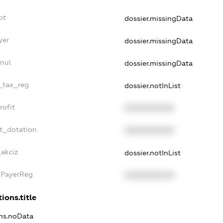
bt
dossier.missingData
yer
dossier.missingData
nul
dossier.missingData
e_tax_reg
dossier.notInList
rofit
XXXXXXXXXX
t_dotation
XXXXXXXXXX
_akciz
dossier.notInList
xPayerReg
XXXXXXXXXX
ions.title
ons.noData