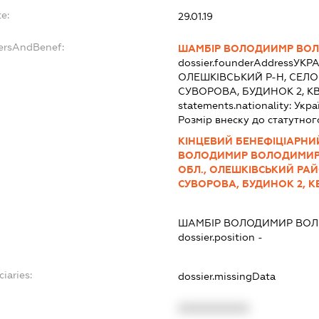
e:
29.01.19
dersAndBenef:
ШАМБІР ВОЛОДИИМР ВО
dossier.founderAddress
УКРА
ОЛЕШКІВСЬКИЙ Р-Н, СЕЛ
СУВОРОВА, БУДИНОК 2, К
statements.nationality:
Укра
Розмір внеску до статутног
КІНЦЕВИЙ БЕНЕФІЦІАРНИ
ВОЛОДИМИР ВОЛОДИМИРО
ОБЛ., ОЛЕШКІВСЬКИЙ РА
СУВОРОВА, БУДИНОК 2, К
ШАМБІР ВОЛОДИМИР ВО
dossier.position -
ciaries:
dossier.missingData
XXXXXXXXXX