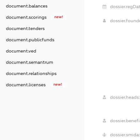
document.balances
dossier.regDat
document.scorings
new!
dossier.foun
document.tenders
document.publicfunds
document.ved
document.semantrum
document.relationships
document.licenses
new!
dossier.heads:
dossier.benefi
dossier.smida: