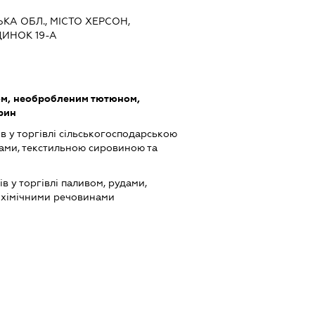
ЬКА ОБЛ., МІСТО ХЕРСОН,
ИНОК 19-А
ом, необробленим тютюном,
арин
в у торгівлі сільськогосподарською
ами, текстильною сировиною та
в у торгівлі паливом, рудами,
 хімічними речовинами