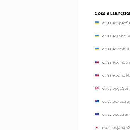
dossier.sanctio
dossier.specS
dossier.rnboS
dossier.amkuB
dossier.ofacS
dossier.ofac
dossier.gbSan
dossier.ausSa
dossier.euSan
dossier.japan