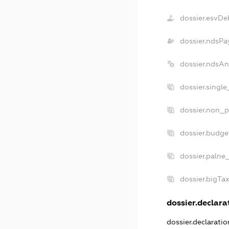
dossier.esvDe
dossier.ndsPa
dossier.ndsAn
dossier.singl
dossier.non_p
dossier.budge
dossier.palne
dossier.bigTa
dossier.declarat
dossier.declarati