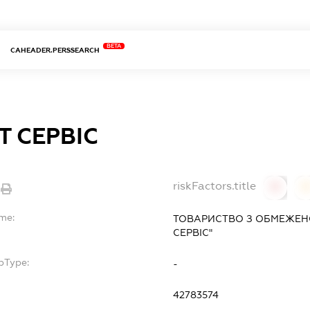
BETA
CAHEADER.PERSSEARCH
Т СЕРВІС
riskFactors.title
0
ame:
ТОВАРИСТВО З ОБМЕЖЕНО
СЕРВІС"
bType:
-
42783574