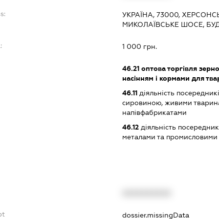
s:
УКРАЇНА, 73000, ХЕРСОНС
МИКОЛАЇВСЬКЕ ШОСЕ, БУД
:
1 000 грн.
46.21
оптова торгівля зерн
насінням і кормами для тв
46.11
діяльність посередникі
сировиною, живими тварин
напівфабрикатами
46.12
діяльність посередникі
металами та промисловими
XXXXXXXXXX
bt
dossier.missingData