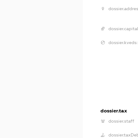
dossier.addres
dossier.capital
dossier.kveds:
dossier.tax
dossier.staff
dossier.taxDe