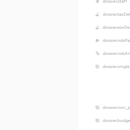
dossier.staff
dossier.taxDe
dossier.esvDe
dossier.ndsPa
dossier.ndsA
dossier.singl
dossier.non_p
dossier.budg