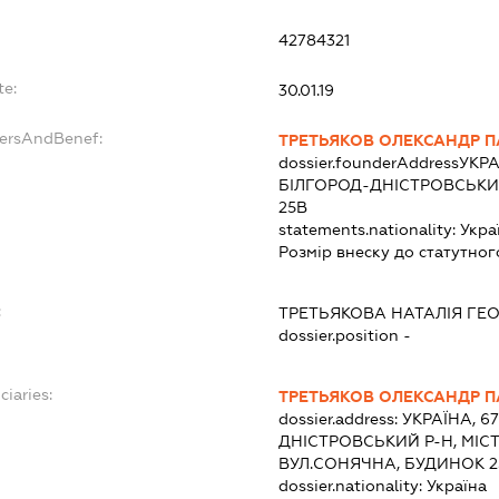
:
42784321
te:
30.01.19
dersAndBenef:
ТРЕТЬЯКОВ ОЛЕКСАНДР 
dossier.founderAddress
УКРА
БІЛГОРОД-ДНІСТРОВСЬКИ
25В
statements.nationality:
Укра
Розмір внеску до статутног
:
ТРЕТЬЯКОВА НАТАЛІЯ ГЕО
dossier.position -
ciaries:
ТРЕТЬЯКОВ ОЛЕКСАНДР 
dossier.address:
УКРАЇНА, 6
ДНІСТРОВСЬКИЙ Р-Н, МІС
ВУЛ.СОНЯЧНА, БУДИНОК 2
dossier.nationality:
Україна