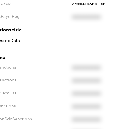
_akciz
dossier.notInList
axPayerReg
XXXXXXXXXX
tions.title
ons.noData
ons
anctions
XXXXXXXXXX
anctions
XXXXXXXXXX
lackList
XXXXXXXXXX
anctions
XXXXXXXXXX
NonSdnSanctions
XXXXXXXXXX