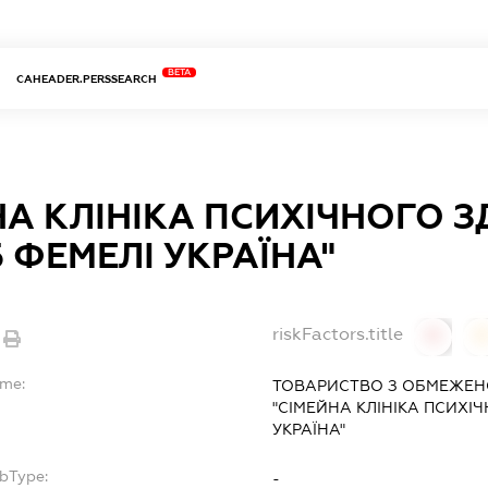
BETA
CAHEADER.PERSSEARCH
НА КЛІНІКА ПСИХІЧНОГО З
 ФЕМЕЛІ УКРАЇНА"
riskFactors.title
0
ame:
ТОВАРИСТВО З ОБМЕЖЕН
"СІМЕЙНА КЛІНІКА ПСИХІ
УКРАЇНА"
ubType:
-