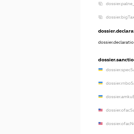
dossier.palne
dossier.bigT
dossier.declara
dossier.declarati
dossier.sancti
dossier.specS
dossier.rnboS
dossier.amkuB
dossier.ofacS
dossier.ofac