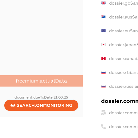
dossier.gbSan
dossier.ausSa
dossier.euSan
dossier.japan
dossier.cana
dossier.rfSan
freemium.actualData
dossier.russi
document.dueToDate
21.03.25
dossier.comm
SEARCH.ONMONITORING
dossier.comme
dossier.comm