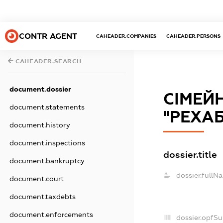
CONTR AGENT
CAHEADER.COMPANIES
CAHEADER.PERSONS
CAHEADER.SEARCH
document.dossier
СІМЕЙ
document.statements
"РЕХАБ
document.history
document.inspections
dossier.title
document.bankruptcy
dossier.fullN
document.court
document.taxdebts
document.enforcements
dossier.opfS