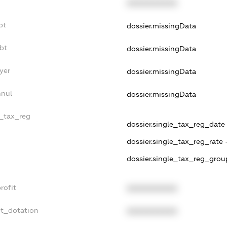
XXXXXXXXXX
bt
dossier.missingData
bt
dossier.missingData
yer
dossier.missingData
nnul
dossier.missingData
e_tax_reg
dossier.single_tax_reg_date -
dossier.single_tax_reg_rate 
dossier.single_tax_reg_grou
rofit
XXXXXXXXXX
et_dotation
XXXXXXXXXX