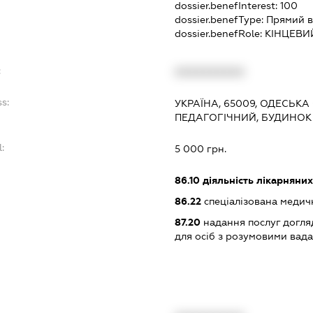
dossier.benefInterest:
100
dossier.benefType:
Прямий в
dossier.benefRole:
КІНЦЕВИ
:
XXXXXXXXXX
s:
УКРАЇНА, 65009, ОДЕСЬКА
ПЕДАГОГІЧНИЙ, БУДИНОК 
:
5 000 грн.
:
86.10
діяльність лікарняних
86.22
спеціалізована медич
87.20
надання послуг догля
для осіб з розумовими вад