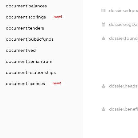
document.balances
dossier.edrpo
document.scorings
new!
dossier.regDa
document.tenders
dossier.foun
document.publicfunds
document.ved
document.semantrum
document.relationships
document.licenses
new!
dossier.heads
dossier.benefi