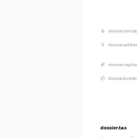
dossier.smida
dossier.addres
dossier.capital
dossier.kveds
dossier.tax