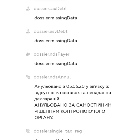
dossier.taxDebt
dossier.missingData
dossier.esvDebt
dossier.missingData
dossier.ndsPayer
dossier.missingData
dossier.ndsAnnul
Анульовано з 05.05.20 у зв'язку з:
вiдсутнiсть поставок та ненадання
декларацiй
АНУЛЬОВАНО ЗА САМОСТIЙНИМ
РIШЕННЯМ КОНТРОЛЮЮЧОГО
ОРГАНУ.
dossier.single_tax_reg