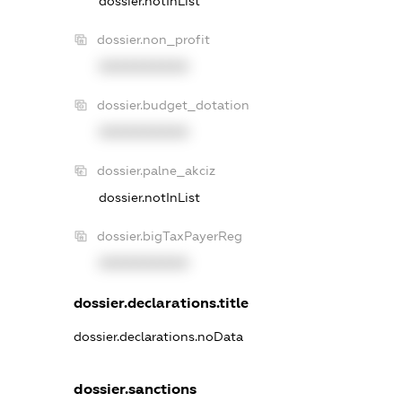
dossier.notInList
dossier.non_profit
XXXXXXXXXX
dossier.budget_dotation
XXXXXXXXXX
dossier.palne_akciz
dossier.notInList
dossier.bigTaxPayerReg
XXXXXXXXXX
dossier.declarations.title
dossier.declarations.noData
dossier.sanctions