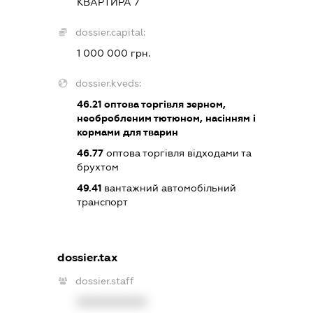
КВАРТИРА 7
dossier.capital:
1 000 000 грн.
dossier.kveds:
46.21
оптова торгівля зерном,
необробленим тютюном, насінням і
кормами для тварин
46.77
оптова торгівля відходами та
брухтом
49.41
вантажний автомобільний
транспорт
dossier.tax
dossier.staff
XXXXXXXXXX