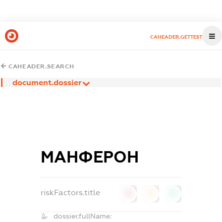
CAHEADER.GETTEST
CAHEADER.SEARCH
document.dossier
МАНФЕРОН
riskFactors.title
0
0
0
dossier.fullName: