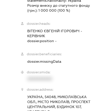
statements.nationality:
Україна
Розмір внеску до статутного фонду
(грн.):
1 000 000
(100 %)
dossier.heads:
ВІТЕНКО ЄВГЕНІЙ ІГОРОВИЧ
-
КЕРІВНИК
dossier.position -
dossier.beneficiaries:
dossier.missingData
dossier.smida:
XXXXXXXXXX
dossier.address:
УКРАЇНА, 54048, МИКОЛАЇВСЬКА
ОБЛ., МІСТО МИКОЛАЇВ, ПРОСПЕКТ
ЦЕНТРАЛЬНИЙ, БУДИНОК 107,