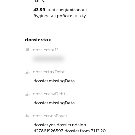
н.в.і.у.
43.99
інші спеціалізовані
будівельні роботи, н.в.і.у.
dossier.tax
dossier.staff
XXXXXXXXXX
dossier.taxDebt
dossier.missingData
dossier.esvDebt
dossier.missingData
dossier.ndsPayer
dossier.yes
dossier.ndsInn
427861926597
dossier.from 31.12.20