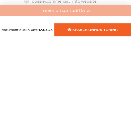
dossier.commercial_info.website
XXXXXXXXXX
freemium.actualData
dossier.commercial_info.activity
XXXXXXXXXX
document.dueToDate
12.04.25
SEARCH.ONMONITORING
freemium.exampleText_1
freemium.exampleText_2
freemium.anonymousPerSearch2
FREEMIUM.DETAILS
FREEMIUM.REGISTER