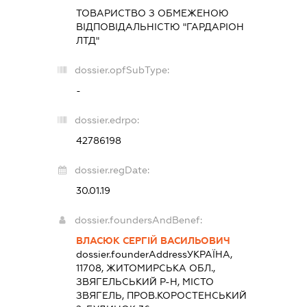
ТОВАРИСТВО З ОБМЕЖЕНОЮ
ВІДПОВІДАЛЬНІСТЮ "ГАРДАРІОН
ЛТД"
dossier.opfSubType:
-
dossier.edrpo:
42786198
dossier.regDate:
30.01.19
dossier.foundersAndBenef:
ВЛАСЮК СЕРГІЙ ВАСИЛЬОВИЧ
dossier.founderAddress
УКРАЇНА,
11708, ЖИТОМИРСЬКА ОБЛ.,
ЗВЯГЕЛЬСЬКИЙ Р-Н, МІСТО
ЗВЯГЕЛЬ, ПРОВ.КОРОСТЕНСЬКИЙ