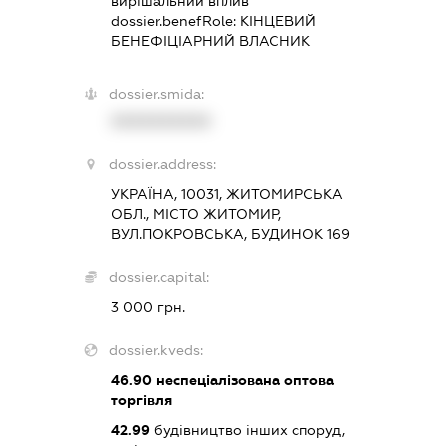
вирішальний вплив
dossier.benefRole:
КІНЦЕВИЙ
БЕНЕФІЦІАРНИЙ ВЛАСНИК
dossier.smida:
XXXXXXXXXX
dossier.address:
УКРАЇНА, 10031, ЖИТОМИРСЬКА
ОБЛ., МІСТО ЖИТОМИР,
ВУЛ.ПОКРОВСЬКА, БУДИНОК 169
dossier.capital:
3 000 грн.
dossier.kveds:
46.90
неспеціалізована оптова
торгівля
42.99
будівництво інших споруд,