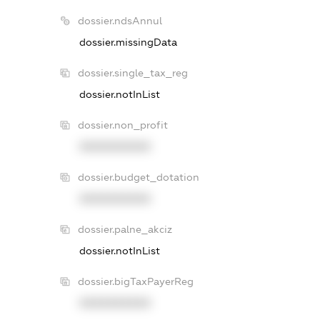
dossier.ndsAnnul
dossier.missingData
dossier.single_tax_reg
dossier.notInList
dossier.non_profit
XXXXXXXXXX
dossier.budget_dotation
XXXXXXXXXX
dossier.palne_akciz
dossier.notInList
dossier.bigTaxPayerReg
XXXXXXXXXX