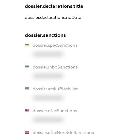
dossier.declarations.title
dossier.declarations.noData
dossier.sanctions
dossier.specSanctions
XXXXXXXXXX
dossier.rnboSanctions
XXXXXXXXXX
dossier.amkuBlackList
XXXXXXXXXX
dossier.ofacSanctions
XXXXXXXXXX
dossier.ofacNonSdnSanctions