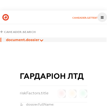
CAHEADER.GETTEST
CAHEADER.SEARCH
document.dossier
ГАРДАРІОН ЛТД
riskFactors.title
0
0
0
dossier.fullName: