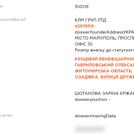
e:
31.01.19
ersAndBenef:
КЛМ ГРУП ЛТД
42678515
dossier.founderAddress
УКРА
МІСТО МАРІУПОЛЬ, ПРОСПЕ
ОФІС 55
Розмір внеску до статутног
КІНЦЕВИЙ БЕНЕФІЦІАРНИЙ
ГАВРИЛОВСЬКИЙ ОЛЕКСАН
ЖИТОМИРСЬКА ОБЛАСТЬ, 
ОЗАДІВКА, ВУЛИЦЯ ДРУЖБИ,
ШОТАНОВА ЗАРІНА ЄРЖА
dossier.position -
iaries:
dossier.missingData
XXXXXXXXXX