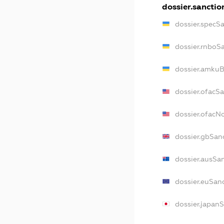
dossier.sanctio
dossier.specS
dossier.rnboS
dossier.amkuB
dossier.ofacS
dossier.ofac
dossier.gbSan
dossier.ausSa
dossier.euSan
dossier.japan