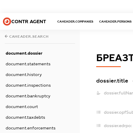
CONTR AGENT
CAHEADER.COMPANIES
CAHEADER.PERSONS
CAHEADER.SEARCH
document.dossier
БРЕАЗТ
document.statements
document.history
dossier.title
document.inspections
dossier.fullNa
document.bankruptcy
document.court
dossier.opfSu
document.taxdebts
dossier.edrpo:
document.enforcements