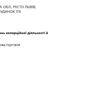
А ОБЛ., МІСТО ЛЬВІВ,
БУДИНОК 176
нь комерційної діяльності й
ова торгівля