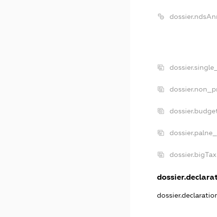
dossier.ndsAn
dossier.singl
dossier.non_p
dossier.budge
dossier.palne_
dossier.bigTa
dossier.declarat
dossier.declarati