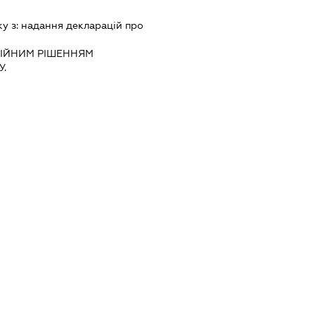
ку з:
надання декларацiй про
IЙНИМ РIШЕННЯМ
.