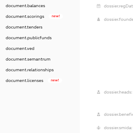
document.balances
dossier.regDat
document.scorings
new!
dossier.found
document.tenders
document.publicfunds
document.ved
document.semantrum
document.relationships
document.licenses
new!
dossier.heads:
dossier.benefic
dossier.smida: