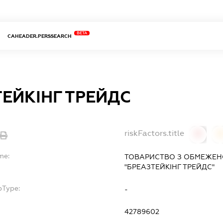
BETA
CAHEADER.PERSSEARCH
ЕЙКІНГ ТРЕЙДС
riskFactors.title
0
0
me:
ТОВАРИСТВО З ОБМЕЖЕН
"БРЕАЗТЕЙКІНГ ТРЕЙДС"
bType:
-
42789602