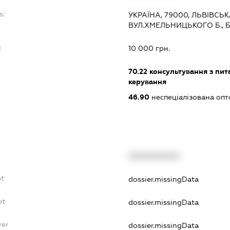
s:
УКРАЇНА, 79000, ЛЬВІВСЬК
ВУЛ.ХМЕЛЬНИЦЬКОГО Б., 
:
10 000 грн.
70.22
консультування з пита
керування
46.90
неспеціалізована опт
XXXXXXXXXX
bt
dossier.missingData
bt
dossier.missingData
yer
dossier.missingData