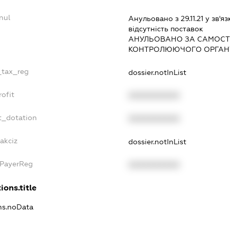
nul
Анульовано з 29.11.21 у зв'яз
вiдсутнiсть поставок
АНУЛЬОВАНО ЗА САМОСТ
КОНТРОЛЮЮЧОГО ОРГАНУ
e_tax_reg
dossier.notInList
rofit
XXXXXXXXXX
t_dotation
XXXXXXXXXX
akciz
dossier.notInList
xPayerReg
XXXXXXXXXX
ions.title
ons.noData