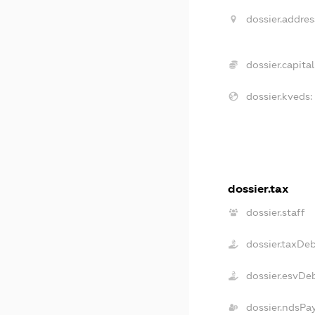
dossier.addres
dossier.capital
dossier.kveds:
dossier.tax
dossier.staff
dossier.taxDe
dossier.esvDe
dossier.ndsPa