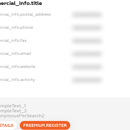
rcial_info.title
rcial_info.postal_address
XXXXXXXXXX
rcial_info.phone
XXXXXXXXXX
cial_info.fax
XXXXXXXXXX
rcial_info.email
XXXXXXXXXX
rcial_info.website
XXXXXXXXXX
cial_info.activity
XXXXXXXXXX
ampleText_1
ampleText_2
onymousPerSearch2
ETAILS
FREEMIUM.REGISTER