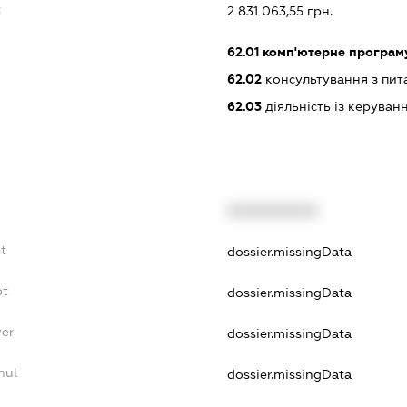
:
2 831 063,55 грн.
62.01
комп'ютерне програм
62.02
консультування з пит
62.03
діяльність із керува
XXXXXXXXXX
t
dossier.missingData
bt
dossier.missingData
yer
dossier.missingData
nul
dossier.missingData