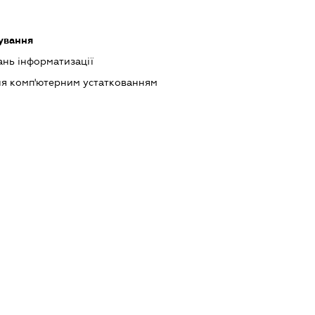
ування
ань інформатизації
ння комп'ютерним устаткованням