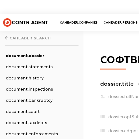
CONTR AGENT
CAHEADER.COMPANIES
CAHEADER.PERSONS
CAHEADER.SEARCH
document.dossier
СОФТВЕ
document.statements
document.history
dossier.title
document.inspections
dossier.fullNa
document.bankruptcy
document.court
dossier.opfSu
document.taxdebts
dossier.edrpo:
document.enforcements