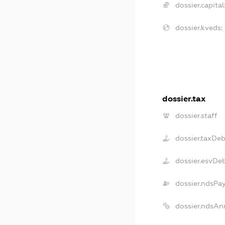
dossier.capital
dossier.kveds:
dossier.tax
dossier.staff
dossier.taxDeb
dossier.esvDe
dossier.ndsPa
dossier.ndsAn