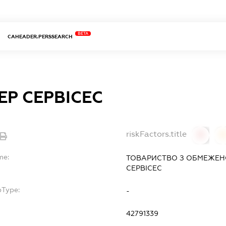
BETA
CAHEADER.PERSSEARCH
Р СЕРВІСЕС
riskFactors.title
0
0
me:
ТОВАРИСТВО З ОБМЕЖЕН
СЕРВІСЕС
bType:
-
42791339