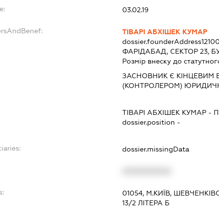
e:
03.02.19
ersAndBenef:
ТІВАРІ АБХІШЕК КУМАР
dossier.founderAddress
1210
ФАРІДАБАД, СЕКТОР 23, БУ
Розмір внеску до статутног
ЗАСНОВНИК Є КІНЦЕВИМ 
(КОНТРОЛЕРОМ) ЮРИДИЧ
ТІВАРІ АБХІШЕК КУМАР
-
П
dossier.position -
iaries:
dossier.missingData
XXXXXXXXXX
s:
01054, М.КИЇВ, ШЕВЧЕНКІ
13/2 ЛІТЕРА Б