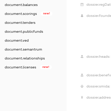
dossier.regDat
document.balances
document.scorings
new!
dossier.found
document.tenders
document.publicfunds
document.ved
document.semantrum
dossier.heads:
document.relationships
document.licenses
new!
dossier.benefic
dossier.smida:
dossier.addres