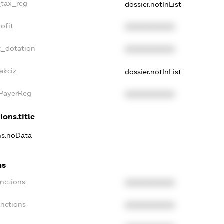
_tax_reg
dossier.notInList
ofit
XXXXXXXXXX
t_dotation
XXXXXXXXXX
akciz
dossier.notInList
xPayerReg
XXXXXXXXXX
ions.title
ons.noData
ns
anctions
XXXXXXXXXX
anctions
XXXXXXXXXX