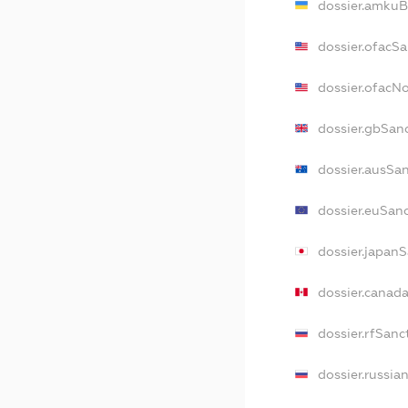
dossier.amkuB
dossier.ofacS
dossier.ofacN
dossier.gbSan
dossier.ausSa
dossier.euSan
dossier.japan
dossier.canad
dossier.rfSanc
dossier.russia