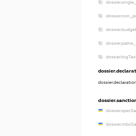
dossier.single
dossier.non_pr
dossier.budge
dossier.palne_
dossier.bigTa
dossier.declarat
dossier.declarati
dossier.sanctio
dossier.specS
dossier.rnboS