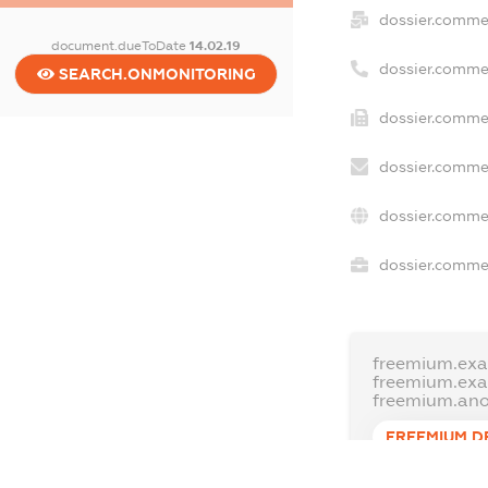
dossier.comme
document.dueToDate
14.02.19
dossier.comme
SEARCH.ONMONITORING
dossier.commer
dossier.commer
dossier.commer
dossier.commer
freemium.exa
freemium.ex
freemium.an
FREEMIUM.D