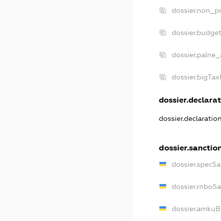
dossier.non_pr
dossier.budge
dossier.palne_
dossier.bigTa
dossier.declarat
dossier.declaratio
dossier.sanctio
dossier.specSa
dossier.rnboS
dossier.amkuB