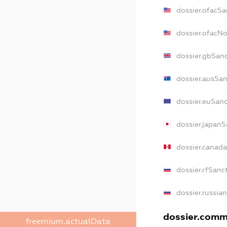
dossier.ofacSa
dossier.ofacN
dossier.gbSan
dossier.ausSan
dossier.euSanc
dossier.japanS
dossier.canad
dossier.rfSanc
dossier.russia
dossier.comme
freemium.actualData