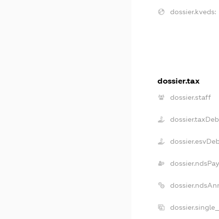
dossier.kveds:
dossier.tax
dossier.staff
dossier.taxDeb
dossier.esvDe
dossier.ndsPay
dossier.ndsAn
dossier.single