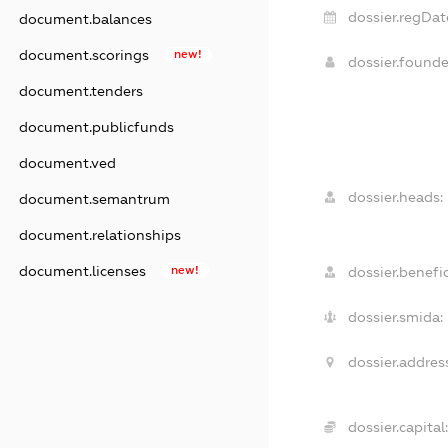
dossier.regDat
document.balances
document.scorings
new!
dossier.found
document.tenders
document.publicfunds
document.ved
dossier.heads:
document.semantrum
document.relationships
document.licenses
new!
dossier.benefic
dossier.smida:
dossier.address
dossier.capital: