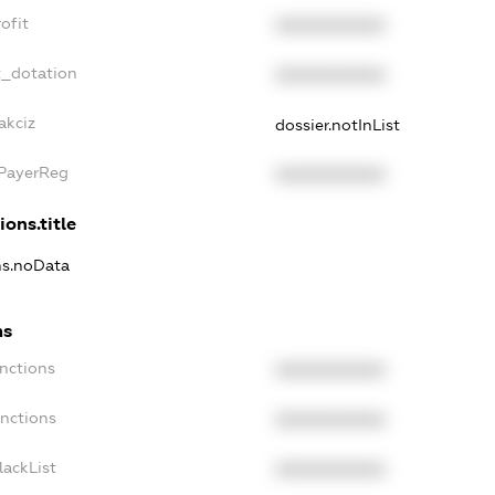
ofit
XXXXXXXXXX
t_dotation
XXXXXXXXXX
akciz
dossier.notInList
xPayerReg
XXXXXXXXXX
ions.title
ns.noData
ns
nctions
XXXXXXXXXX
anctions
XXXXXXXXXX
lackList
XXXXXXXXXX