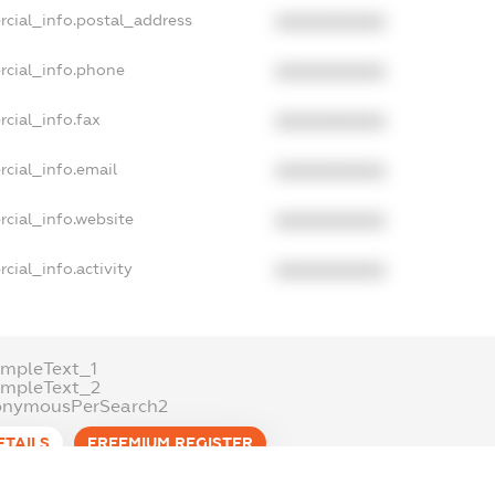
rcial_info.postal_address
XXXXXXXXXX
rcial_info.phone
XXXXXXXXXX
cial_info.fax
XXXXXXXXXX
cial_info.email
XXXXXXXXXX
cial_info.website
XXXXXXXXXX
cial_info.activity
XXXXXXXXXX
mpleText_1
ampleText_2
onymousPerSearch2
ETAILS
FREEMIUM.REGISTER