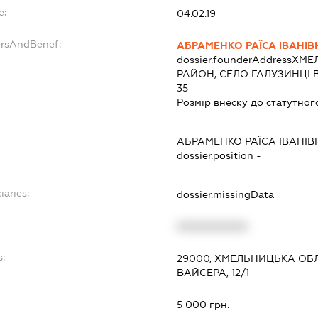
e:
04.02.19
ersAndBenef:
АБРАМЕНКО РАЇСА ІВАНІВ
dossier.founderAddress
ХМЕ
РАЙОН, СЕЛО ГАЛУЗИНЦІ В
35
Розмір внеску до статутног
АБРАМЕНКО РАЇСА ІВАНІВ
dossier.position -
iaries:
dossier.missingData
XXXXXXXXXX
:
29000, ХМЕЛЬНИЦЬКА ОБЛ
ВАЙСЕРА, 12/1
5 000 грн.