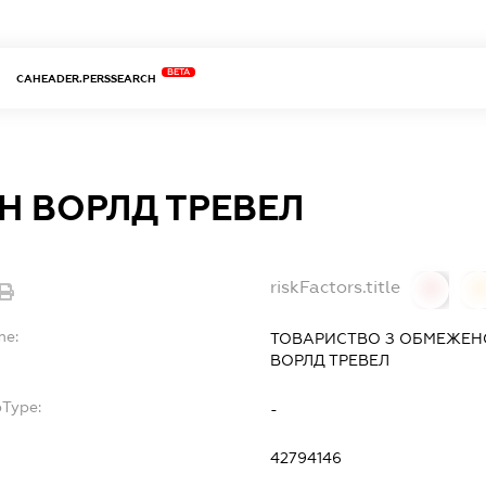
BETA
CAHEADER.PERSSEARCH
Н ВОРЛД ТРЕВЕЛ
riskFactors.title
0
0
me:
ТОВАРИСТВО З ОБМЕЖЕН
ВОРЛД ТРЕВЕЛ
bType:
-
42794146