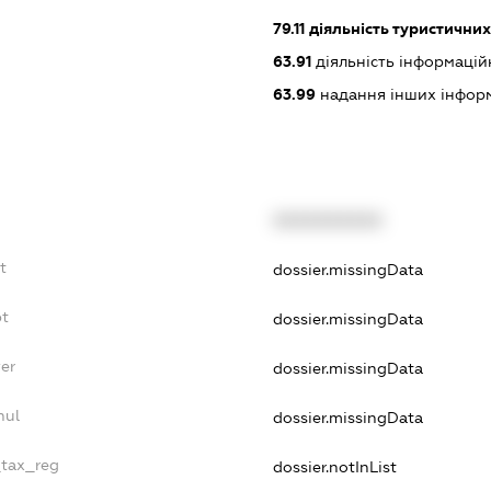
79.11
діяльність туристичних
63.91
діяльність інформацій
63.99
надання інших інформац
XXXXXXXXXX
t
dossier.missingData
bt
dossier.missingData
er
dossier.missingData
nul
dossier.missingData
_tax_reg
dossier.notInList