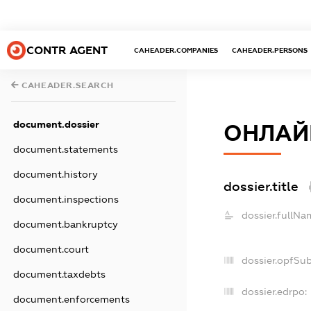
CONTR AGENT
CAHEADER.COMPANIES
CAHEADER.PERSONS
CAHEADER.SEARCH
document.dossier
ОНЛАЙ
document.statements
document.history
dossier.title
document.inspections
dossier.fullNa
document.bankruptcy
document.court
dossier.opfSu
document.taxdebts
dossier.edrpo:
document.enforcements