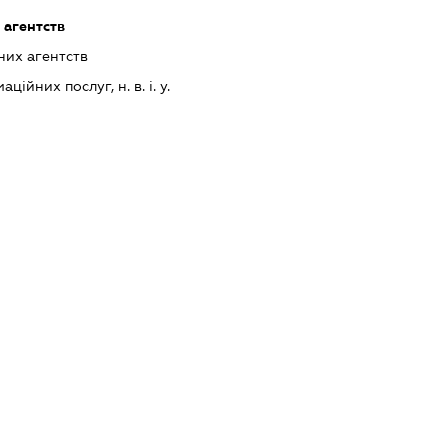
 агентств
них агентств
ійних послуг, н. в. і. у.