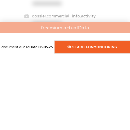
XXXXXXXXXX
dossier.commercial_info.activity
XXXXXXXXXX
freemium.actualData
document.dueToDate
05.05.25
SEARCH.ONMONITORING
freemium.exampleText_1
freemium.exampleText_2
freemium.anonymousPerSearch2
FREEMIUM.DETAILS
FREEMIUM.REGISTER