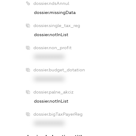
dossier.ndsAnnul
dossier.missingData
dossier.single_tax_reg
dossier.notInList
dossier.non_profit
XXXXXXXXXX
dossier.budget_dotation
XXXXXXXXXX
dossier.palne_akciz
dossier.notInList
dossier.bigTaxPayerReg
XXXXXXXXXX