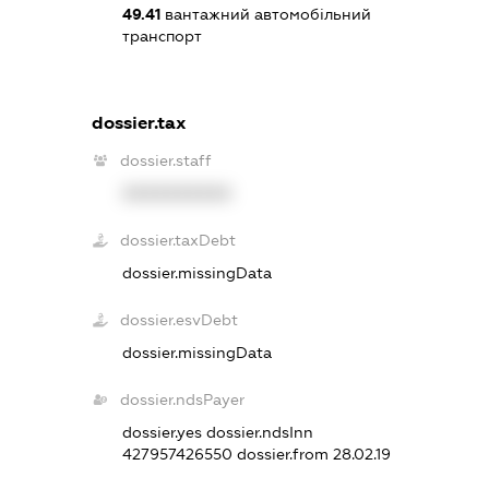
49.41
вантажний автомобільний
транспорт
dossier.tax
dossier.staff
XXXXXXXXXX
dossier.taxDebt
dossier.missingData
dossier.esvDebt
dossier.missingData
dossier.ndsPayer
dossier.yes
dossier.ndsInn
427957426550
dossier.from 28.02.19