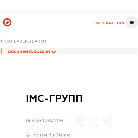
CAHEADER.GETTEST
CAHEADER.SEARCH
document.dossier
ІМС-ГРУПП
riskFactors.title
0
0
0
dossier.fullName: