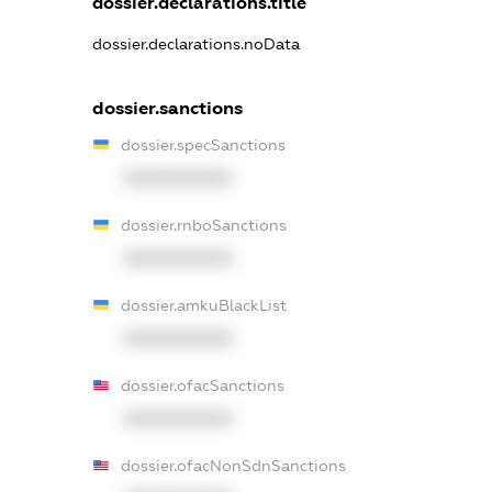
dossier.declarations.title
dossier.declarations.noData
dossier.sanctions
dossier.specSanctions
XXXXXXXXXX
dossier.rnboSanctions
XXXXXXXXXX
dossier.amkuBlackList
XXXXXXXXXX
dossier.ofacSanctions
XXXXXXXXXX
dossier.ofacNonSdnSanctions