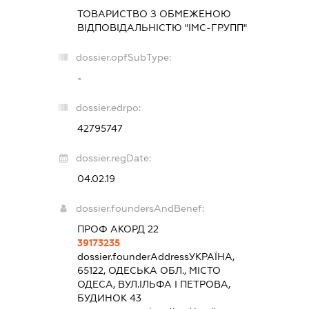
ТОВАРИСТВО З ОБМЕЖЕНОЮ
ВІДПОВІДАЛЬНІСТЮ "ІМС-ГРУПП"
dossier.opfSubType:
-
dossier.edrpo:
42795747
dossier.regDate:
04.02.19
dossier.foundersAndBenef:
ПРОФ АКОРД 22
39173235
dossier.founderAddress
УКРАЇНА,
65122, ОДЕСЬКА ОБЛ., МІСТО
ОДЕСА, ВУЛ.ІЛЬФА І ПЕТРОВА,
БУДИНОК 43