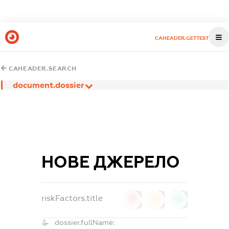
CAHEADER.GETTEST
CAHEADER.SEARCH
document.dossier
НОВЕ ДЖЕРЕЛО
riskFactors.title
0
0
0
dossier.fullName: