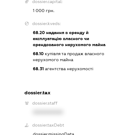
dossier.capital:
1 000 грн.
dossier.kveds:
68.20
надання в оренду й
експлуатацію власного чи
орендованого нерухомого майна
68.10
купівля та продаж власного
нерухомого майна
68.31
агентства нерухомості
dossier.tax
dossier.staff
XXXXXXXXXX
dossier.taxDebt
dossier.missingData