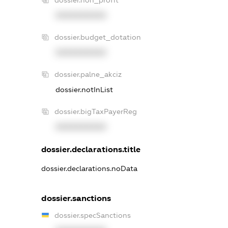
XXXXXXXXXX
dossier.budget_dotation
XXXXXXXXXX
dossier.palne_akciz
dossier.notInList
dossier.bigTaxPayerReg
XXXXXXXXXX
dossier.declarations.title
dossier.declarations.noData
dossier.sanctions
dossier.specSanctions