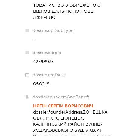
ТОВАРИСТВО З ОБМЕЖЕНОЮ
ВІДПОВІДАЛЬНІСТЮ
НОВЕ
ДЖЕРЕЛО
dossier.opfSubType:
-
dossier.edrpo:
42798973
dossier.regDate:
05.02.19
dossier.foundersAndBenef:
НЯГІН СЕРГІЙ БОРИСОВИЧ
dossier.founderAddress
ДОНЕЦЬКА
ОБЛ., МІСТО ДОНЕЦЬК,
КАЛІНІНСЬКИЙ РАЙОН ВУЛИЦЯ
ХОДАКОВСЬКОГО БУД. 6 КВ. 41