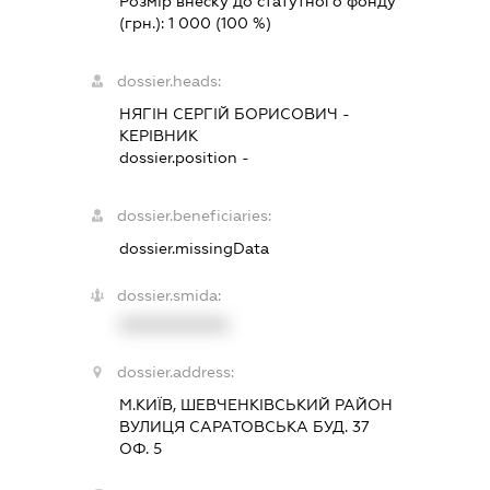
Розмір внеску до статутного фонду
(грн.):
1 000
(100 %)
dossier.heads:
НЯГІН СЕРГІЙ БОРИСОВИЧ
-
КЕРІВНИК
dossier.position -
dossier.beneficiaries:
dossier.missingData
dossier.smida:
XXXXXXXXXX
dossier.address:
М.КИЇВ, ШЕВЧЕНКІВСЬКИЙ РАЙОН
ВУЛИЦЯ САРАТОВСЬКА БУД. 37
ОФ. 5