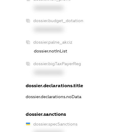
XXXXXXXXXX
dossier.budget_dotation
XXXXXXXXXX
dossier.palne_akciz
dossier.notInList
dossier.bigTaxPayerReg
XXXXXXXXXX
dossier.declarations.title
dossier.declarations.noData
dossier.sanctions
dossier.specSanctions