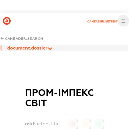
CAHEADER.GETTEST
CAHEADER.SEARCH
document.dossier
ПРОМ-ІМПЕКС
СВІТ
riskFactors.title
0
0
0