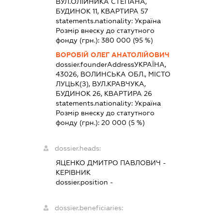
ВУЛ.ОЛІЙНИКА СТЕПАНА,
БУДИНОК 11, КВАРТИРА 57
statements.nationality:
Україна
Розмір внеску до статутного
фонду (грн.):
380 000
(95 %)
ВОРОБІЙ ОЛЕГ АНАТОЛІЙОВИЧ
dossier.founderAddress
УКРАЇНА,
43026, ВОЛИНСЬКА ОБЛ., МІСТО
ЛУЦЬК(З), ВУЛ.КРАВЧУКА,
БУДИНОК 26, КВАРТИРА 26
statements.nationality:
Україна
Розмір внеску до статутного
фонду (грн.):
20 000
(5 %)
dossier.heads:
ЯЦЕНКО ДМИТРО ПАВЛОВИЧ
-
КЕРІВНИК
dossier.position -
dossier.beneficiaries: