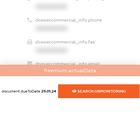
XXXXXXXXXX
dossier.commercial_info.phone
XXXXXXXXXX
dossier.commercial_info.fax
XXXXXXXXXX
dossier.commercial_info.email
freemium.actualData
XXXXXXXXXX
dossier.commercial_info.website
document.dueToDate
29.01.24
SEARCH.ONMONITORING
XXXXXXXXXX
dossier.commercial_info.activity
XXXXXXXXXX