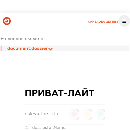
CAHEADER.GETTEST
CAHEADER.SEARCH
document.dossier
ПРИВАТ-ЛАЙТ
riskFactors.title
0
0
0
dossier.fullName: