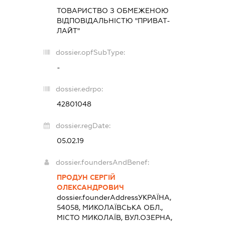
ТОВАРИСТВО З ОБМЕЖЕНОЮ
ВІДПОВІДАЛЬНІСТЮ "ПРИВАТ-
ЛАЙТ"
dossier.opfSubType:
-
dossier.edrpo:
42801048
dossier.regDate:
05.02.19
dossier.foundersAndBenef:
ПРОДУН СЕРГІЙ
ОЛЕКСАНДРОВИЧ
dossier.founderAddress
УКРАЇНА,
54058, МИКОЛАЇВСЬКА ОБЛ.,
МІСТО МИКОЛАЇВ, ВУЛ.ОЗЕРНА,