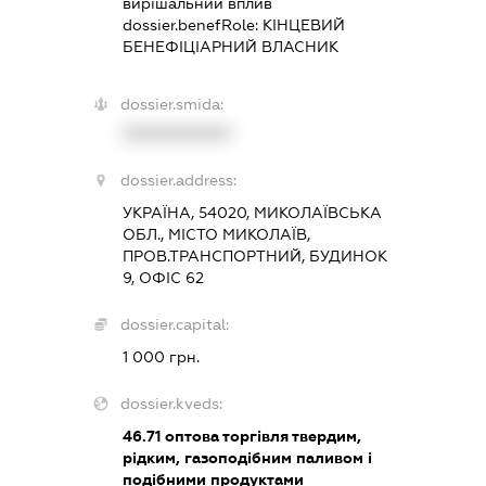
вирішальний вплив
dossier.benefRole:
КІНЦЕВИЙ
БЕНЕФІЦІАРНИЙ ВЛАСНИК
dossier.smida:
XXXXXXXXXX
dossier.address:
УКРАЇНА, 54020, МИКОЛАЇВСЬКА
ОБЛ., МІСТО МИКОЛАЇВ,
ПРОВ.ТРАНСПОРТНИЙ, БУДИНОК
9, ОФІС 62
dossier.capital:
1 000 грн.
dossier.kveds:
46.71
оптова торгівля твердим,
рідким, газоподібним паливом і
подібними продуктами