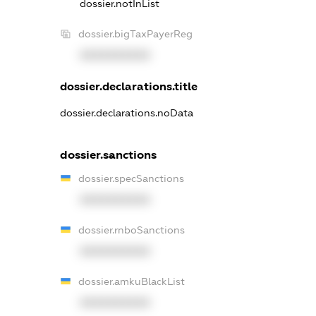
dossier.notInList
dossier.bigTaxPayerReg
XXXXXXXXXX
dossier.declarations.title
dossier.declarations.noData
dossier.sanctions
dossier.specSanctions
XXXXXXXXXX
dossier.rnboSanctions
XXXXXXXXXX
dossier.amkuBlackList
XXXXXXXXXX