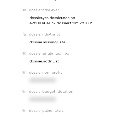
dossier.ndsPayer
dossier.yes
dossier.ndsInn
428010414032
dossier.from 28.02.19
dossier.ndsAnnul
dossier.missingData
dossier.single_tax_reg
dossier.notInList
dossier.non_profit
XXXXXXXXXX
dossier.budget_dotation
XXXXXXXXXX
dossier.palne_akciz