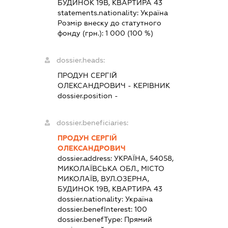
БУДИНОК 19В, КВАРТИРА 43
statements.nationality:
Україна
Розмір внеску до статутного
фонду (грн.):
1 000
(100 %)
dossier.heads:
ПРОДУН СЕРГІЙ
ОЛЕКСАНДРОВИЧ
-
КЕРІВНИК
dossier.position -
dossier.beneficiaries:
ПРОДУН СЕРГІЙ
ОЛЕКСАНДРОВИЧ
dossier.address:
УКРАЇНА, 54058,
МИКОЛАЇВСЬКА ОБЛ., МІСТО
МИКОЛАЇВ, ВУЛ.ОЗЕРНА,
БУДИНОК 19В, КВАРТИРА 43
dossier.nationality:
Україна
dossier.benefInterest:
100
dossier.benefType:
Прямий