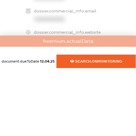
dossier.commercial_info.email
XXXXXXXXXX
dossier.commercial_info.website
XXXXXXXXXX
freemium.actualData
dossier.commercial_info.activity
XXXXXXXXXX
document.dueToDate
12.04.25
SEARCH.ONMONITORING
freemium.exampleText_1
freemium.exampleText_2
freemium.anonymousPerSearch2
FREEMIUM.DETAILS
FREEMIUM.REGISTER