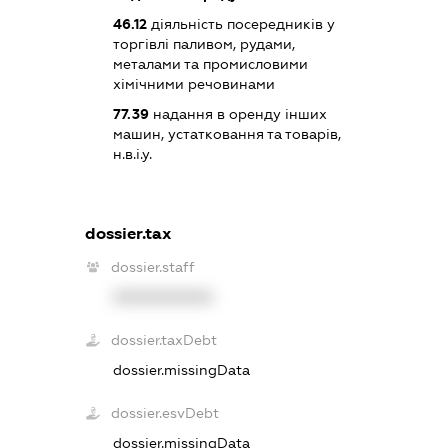
46.12
діяльність посередників у
торгівлі паливом, рудами,
металами та промисловими
хімічними речовинами
77.39
надання в оренду інших
машин, устатковання та товарів,
н.в.і.у.
dossier.tax
dossier.staff
XXXXXXXXXX
dossier.taxDebt
dossier.missingData
dossier.esvDebt
dossier.missingData