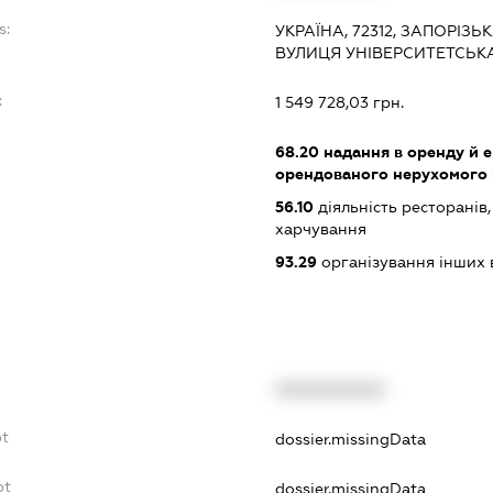
s:
УКРАЇНА, 72312, ЗАПОРІЗЬ
ВУЛИЦЯ УНІВЕРСИТЕТСЬКА
:
1 549 728,03 грн.
68.20
надання в оренду й е
орендованого нерухомого
56.10
діяльність ресторанів
харчування
93.29
організування інших в
XXXXXXXXXX
bt
dossier.missingData
bt
dossier.missingData