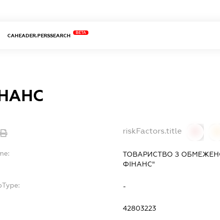
BETA
CAHEADER.PERSSEARCH
ІНАНС
riskFactors.title
0
0
me:
ТОВАРИСТВО З ОБМЕЖЕН
ФІНАНС"
bType:
-
42803223