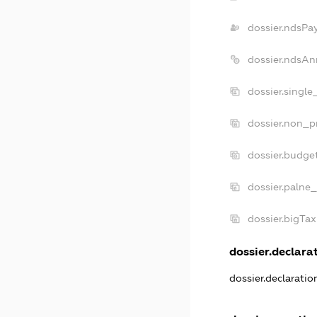
dossier.ndsPa
dossier.ndsAn
dossier.singl
dossier.non_p
dossier.budge
dossier.palne_
dossier.bigTa
dossier.declarat
dossier.declarati