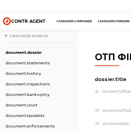
CONTR AGENT
CAHEADER.COMPANIES
CAHEADER.PERSONS
CAHEADER.SEARCH
document.dossier
ОТП Ф
document.statements
document.history
dossier.title
document.inspections
dossier.fullNa
document.bankruptcy
document.court
dossier.opfSu
document.taxdebts
dossier.edrpo:
document.enforcements