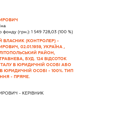
МИРОВИЧ
їна
о фонду (грн.):
1 549 728,03
(100 %)
 ВЛАСНИК (КОНТРОЛЕР) -
ОВИЧ, 02.01.1959, УКРАЇНА ,
ЕЛІТОПОЛЬСЬКИЙ РАЙОН,
ТРАВНЕВА, БУД. 124 ВІДСОТОК
ІТАЛУ В ЮРИДИЧНІЙ ОСОБІ АБО
В ЮРИДИЧНІЙ ОСОБІ - 100%. ТИП
ННЯ - ПРЯМЕ.
МИРОВИЧ
-
КЕРІВНИК