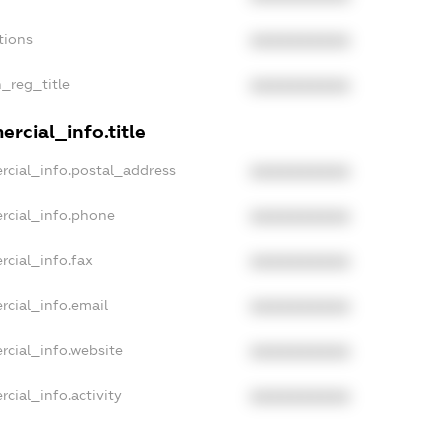
tions
XXXXXXXXXX
n_reg_title
XXXXXXXXXX
rcial_info.title
rcial_info.postal_address
XXXXXXXXXX
rcial_info.phone
XXXXXXXXXX
rcial_info.fax
XXXXXXXXXX
rcial_info.email
XXXXXXXXXX
rcial_info.website
XXXXXXXXXX
cial_info.activity
XXXXXXXXXX