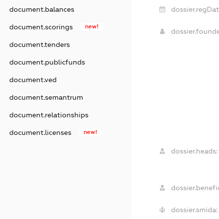
document.balances
dossier.regDat
document.scorings
new!
dossier.found
document.tenders
document.publicfunds
document.ved
document.semantrum
document.relationships
document.licenses
new!
dossier.heads:
dossier.benefic
dossier.smida: