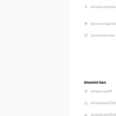
dossier.addres
dossier.capital
dossier.kveds:
dossier.tax
dossier.staff
dossier.taxDe
dossier.esvDe