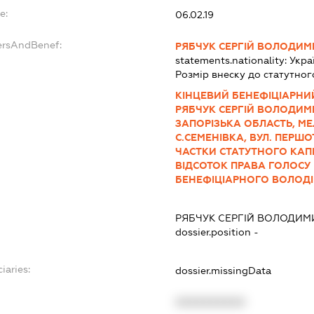
e:
06.02.19
ersAndBenef:
РЯБЧУК СЕРГІЙ ВОЛОДИ
statements.nationality:
Укра
Розмір внеску до статутног
КІНЦЕВИЙ БЕНЕФІЦІАРНИЙ
РЯБЧУК СЕРГІЙ ВОЛОДИМИР
ЗАПОРІЗЬКА ОБЛАСТЬ, М
С.СЕМЕНІВКА, ВУЛ. ПЕРШО
ЧАСТКИ СТАТУТНОГО КАП
ВІДСОТОК ПРАВА ГОЛОСУ 
БЕНЕФІЦІАРНОГО ВОЛОДІ
РЯБЧУК СЕРГІЙ ВОЛОДИ
dossier.position -
iaries:
dossier.missingData
XXXXXXXXXX