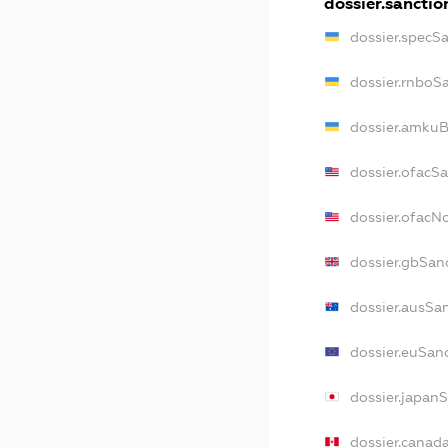
dossier.sanctio
dossier.specS
dossier.rnboS
dossier.amkuB
dossier.ofacS
dossier.ofac
dossier.gbSan
dossier.ausSa
dossier.euSan
dossier.japan
dossier.canad