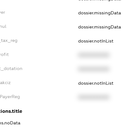
yer
dossier.missingData
nul
dossier.missingData
e_tax_reg
dossier.notInList
rofit
XXXXXXXXXX
t_dotation
XXXXXXXXXX
akciz
dossier.notInList
xPayerReg
XXXXXXXXXX
ions.title
ons.noData