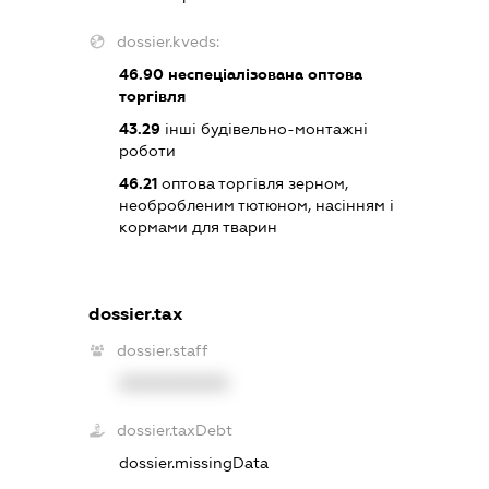
dossier.kveds:
46.90
неспеціалізована оптова
торгівля
43.29
інші будівельно-монтажні
роботи
46.21
оптова торгівля зерном,
необробленим тютюном, насінням і
кормами для тварин
dossier.tax
dossier.staff
XXXXXXXXXX
dossier.taxDebt
dossier.missingData