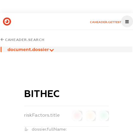
CAHEADER.GETTEST
CAHEADER.SEARCH
document.dossier
ВІТНЕС
riskFactors.title
0
0
0
dossier.fullName: