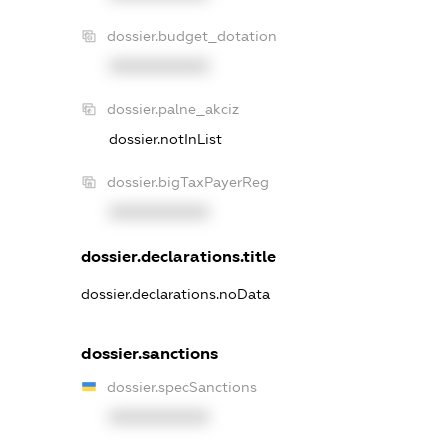
dossier.budget_dotation
XXXXXXXXXX
dossier.palne_akciz
dossier.notInList
dossier.bigTaxPayerReg
XXXXXXXXXX
dossier.declarations.title
dossier.declarations.noData
dossier.sanctions
dossier.specSanctions
XXXXXXXXXX