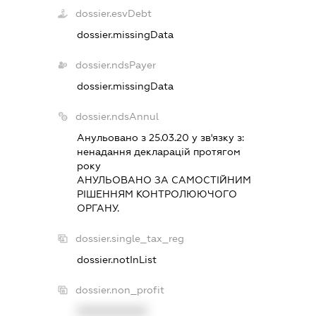
dossier.esvDebt
dossier.missingData
dossier.ndsPayer
dossier.missingData
dossier.ndsAnnul
Анульовано з 25.03.20 у зв'язку з:
ненадання декларацiй протягом
року
АНУЛЬОВАНО ЗА САМОСТIЙНИМ
РIШЕННЯМ КОНТРОЛЮЮЧОГО
ОРГАНУ.
dossier.single_tax_reg
dossier.notInList
dossier.non_profit
XXXXXXXXXX