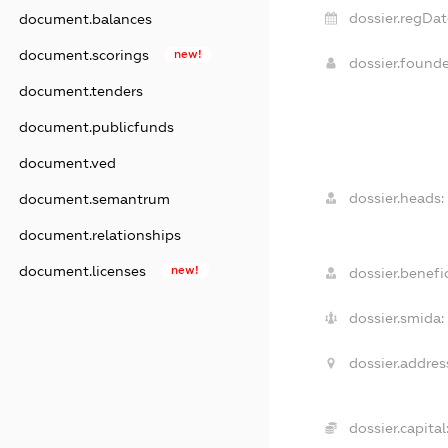
dossier.regDat
document.balances
document.scorings
new!
dossier.found
document.tenders
document.publicfunds
document.ved
dossier.heads:
document.semantrum
document.relationships
document.licenses
new!
dossier.benefic
dossier.smida:
dossier.addres
dossier.capital