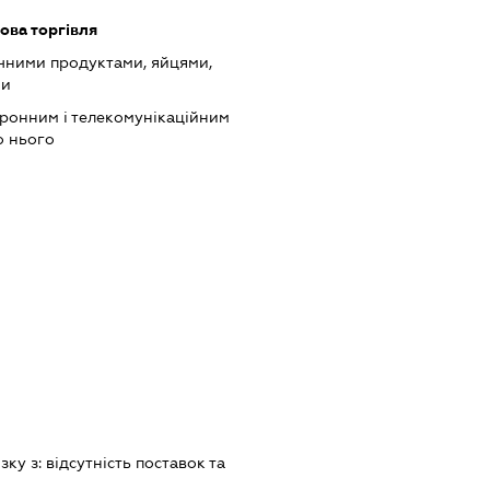
ова торгівля
чними продуктами, яйцями,
ми
тронним і телекомунікаційним
о нього
зку з:
вiдсутнiсть поставок та