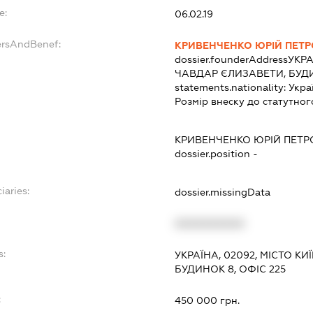
e:
06.02.19
ersAndBenef:
КРИВЕНЧЕНКО ЮРІЙ ПЕТ
dossier.founderAddress
УКРА
ЧАВДАР ЄЛИЗАВЕТИ, БУДИ
statements.nationality:
Укра
Розмір внеску до статутног
КРИВЕНЧЕНКО ЮРІЙ ПЕТР
dossier.position -
iaries:
dossier.missingData
XXXXXXXXXX
s:
УКРАЇНА, 02092, МІСТО К
БУДИНОК 8, ОФІС 225
:
450 000 грн.