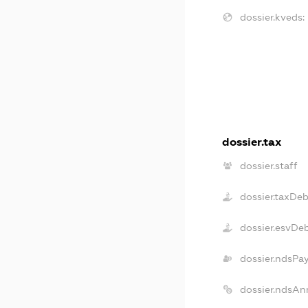
dossier.kveds:
dossier.tax
dossier.staff
dossier.taxDe
dossier.esvDe
dossier.ndsPa
dossier.ndsAn