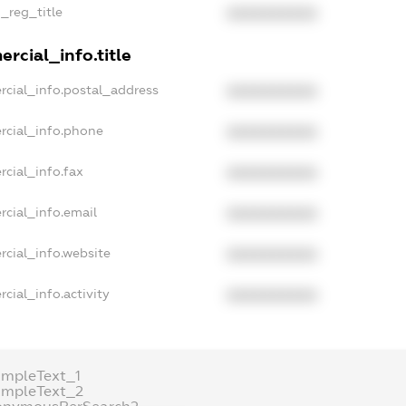
n_reg_title
XXXXXXXXXX
rcial_info.title
rcial_info.postal_address
XXXXXXXXXX
rcial_info.phone
XXXXXXXXXX
rcial_info.fax
XXXXXXXXXX
rcial_info.email
XXXXXXXXXX
rcial_info.website
XXXXXXXXXX
cial_info.activity
XXXXXXXXXX
ampleText_1
ampleText_2