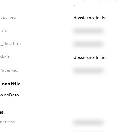
.
_tax_reg
dossier.notInList
ofit
XXXXXXXXXX
t_dotation
XXXXXXXXXX
akciz
dossier.notInList
xPayerReg
XXXXXXXXXX
ions.title
ons.noData
ns
anctions
XXXXXXXXXX