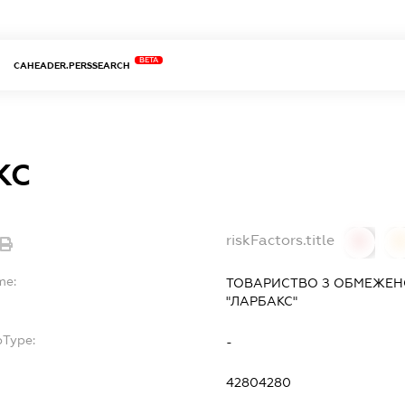
BETA
CAHEADER.PERSSEARCH
КС
riskFactors.title
0
0
me:
ТОВАРИСТВО З ОБМЕЖЕН
"ЛАРБАКС"
bType:
-
42804280