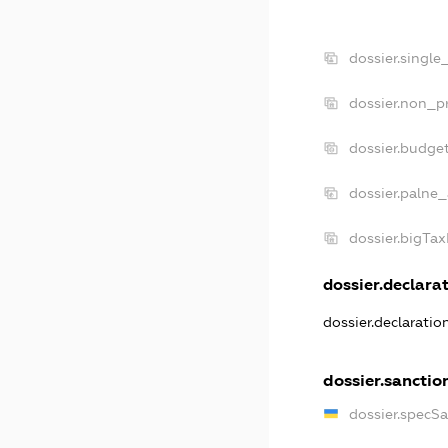
dossier.single
dossier.non_pr
dossier.budge
dossier.palne_
dossier.bigTa
dossier.declarat
dossier.declarati
dossier.sanctio
dossier.specS