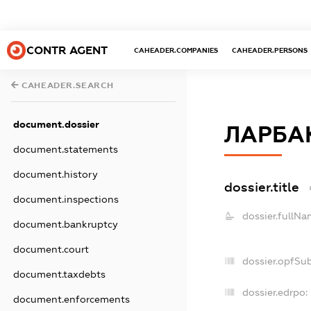
CONTR AGENT
CAHEADER.COMPANIES
CAHEADER.PERSONS
CAHEADER.SEARCH
document.dossier
ЛАРБА
document.statements
document.history
dossier.title
document.inspections
dossier.fullNa
document.bankruptcy
document.court
dossier.opfSu
document.taxdebts
dossier.edrpo:
document.enforcements