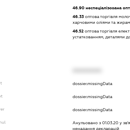
46.90
неспеціалізована опт
46.33
оптова торгівля моло
харчовими оліями та жира
46.52
оптова торгівля елек
устаткованням, деталями д
XXXXXXXXXX
bt
dossier.missingData
bt
dossier.missingData
yer
dossier.missingData
nul
Анульовано з 01.03.20 у зв'я
ненадання декларацiй