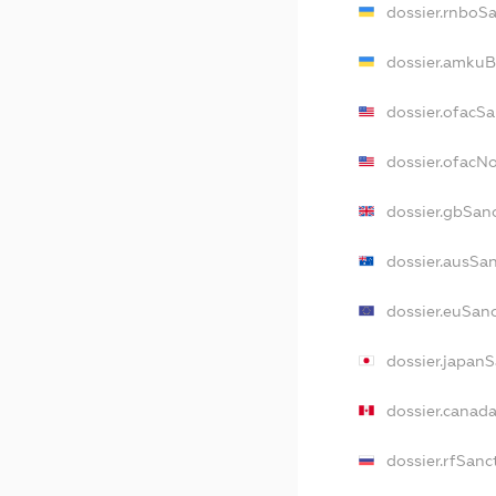
dossier.rnboS
dossier.amkuB
dossier.ofacS
dossier.ofacN
dossier.gbSan
dossier.ausSa
dossier.euSan
dossier.japan
dossier.canad
dossier.rfSanc