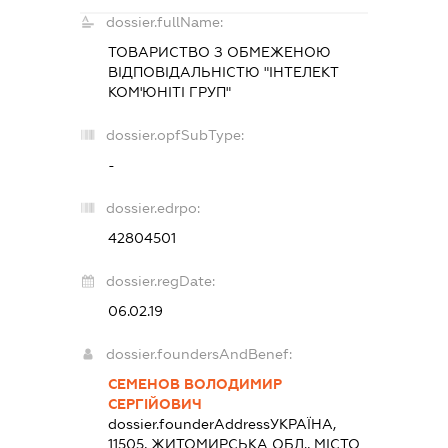
dossier.fullName:
ТОВАРИСТВО З ОБМЕЖЕНОЮ
ВІДПОВІДАЛЬНІСТЮ "ІНТЕЛЕКТ
КОМ'ЮНІТІ ГРУП"
dossier.opfSubType:
-
dossier.edrpo:
42804501
dossier.regDate:
06.02.19
dossier.foundersAndBenef:
СЕМЕНОВ ВОЛОДИМИР
СЕРГІЙОВИЧ
dossier.founderAddress
УКРАЇНА,
11505, ЖИТОМИРСЬКА ОБЛ., МІСТО