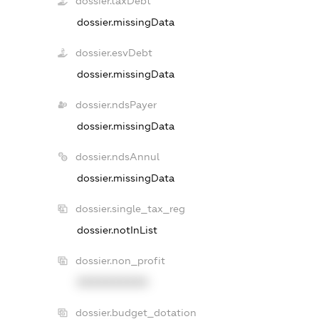
dossier.taxDebt
dossier.missingData
dossier.esvDebt
dossier.missingData
dossier.ndsPayer
dossier.missingData
dossier.ndsAnnul
dossier.missingData
dossier.single_tax_reg
dossier.notInList
dossier.non_profit
XXXXXXXXXX
dossier.budget_dotation