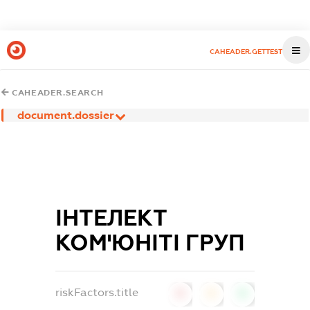
CAHEADER.GETTEST
CAHEADER.SEARCH
document.dossier
ІНТЕЛЕКТ
КОМ'ЮНІТІ ГРУП
riskFactors.title
0
0
0