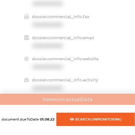
XXXXXXXXXX
dossier.commercial_info.fax
XXXXXXXXXX
dossier.commercial_info.email
XXXXXXXXXX
dossier.commercial_info.website
XXXXXXXXXX
dossier.commercial_info.activity
XXXXXXXXXX
freemium.actualData
freemium.exampleText_1
freemium.exampleText_2
document.dueToDate
01.08.22
SEARCH.ONMONITORING
freemium.anonymousPerSearch2
FREEMIUM.DETAILS