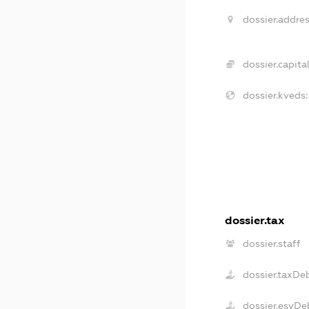
dossier.addres
dossier.capital
dossier.kveds:
dossier.tax
dossier.staff
dossier.taxDe
dossier.esvDe