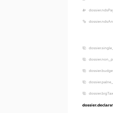
dossier.ndsPa
dossier.ndsAn
dossier.singl
dossier.non_p
dossier.budge
dossier.palne
dossier.bigTa
dossier.declarat