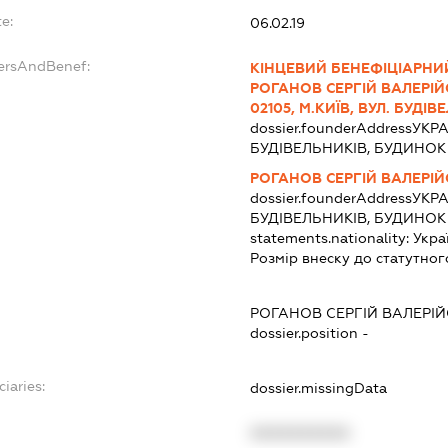
e:
06.02.19
dersAndBenef:
КІНЦЕВИЙ БЕНЕФІЦІАРНИЙ
РОГАНОВ СЕРГІЙ ВАЛЕРІЙОВИ
02105, М.КИЇВ, ВУЛ. БУДІВЕ
dossier.founderAddress
УКРА
БУДІВЕЛЬНИКІВ, БУДИНОК 
РОГАНОВ СЕРГІЙ ВАЛЕРІ
dossier.founderAddress
УКРА
БУДІВЕЛЬНИКІВ, БУДИНОК 
statements.nationality:
Укра
Розмір внеску до статутног
РОГАНОВ СЕРГІЙ ВАЛЕРІ
dossier.position -
ciaries:
dossier.missingData
XXXXXXXXXX