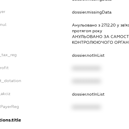
yer
dossier.missingData
nul
Анульовано з 27.12.20 у зв'я
протягом року
АНУЛЬОВАНО ЗА САМОСТ
КОНТРОЛЮЮЧОГО ОРГАНУ
e_tax_reg
dossier.notInList
rofit
XXXXXXXXXX
t_dotation
XXXXXXXXXX
_akciz
dossier.notInList
xPayerReg
XXXXXXXXXX
ions.title