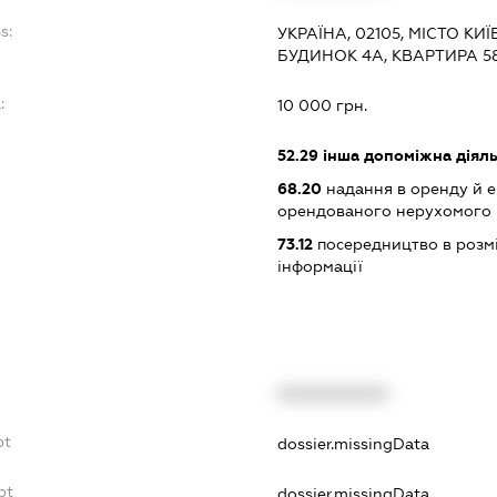
s:
УКРАЇНА, 02105, МІСТО КИ
БУДИНОК 4А, КВАРТИРА 5
:
10 000 грн.
52.29
інша допоміжна діяльн
68.20
надання в оренду й е
орендованого нерухомого
73.12
посередництво в розмі
інформації
XXXXXXXXXX
bt
dossier.missingData
bt
dossier.missingData