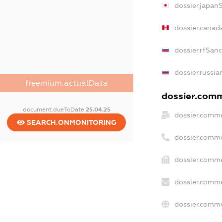
dossier.japan
dossier.canad
dossier.rfSan
dossier.russia
freemium.actualData
dossier.comme
document.dueToDate
25.04.25
dossier.comme
SEARCH.ONMONITORING
dossier.comme
dossier.comme
dossier.comme
dossier.comme