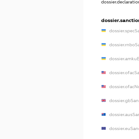
dossier.declarati
dossier.sanctio
dossier.specS
dossier.rnboS
dossier.amkuB
dossier.ofacS
dossier.ofac
dossier.gbSan
dossier.ausSa
dossier.euSan