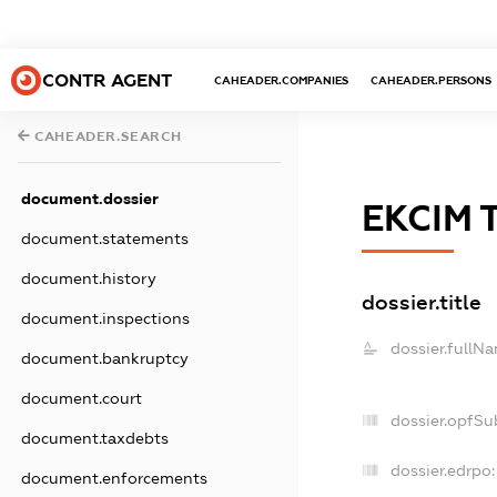
CONTR AGENT
CAHEADER.COMPANIES
CAHEADER.PERSONS
CAHEADER.SEARCH
document.dossier
ЕКСІМ 
document.statements
document.history
dossier.title
document.inspections
dossier.fullN
document.bankruptcy
document.court
dossier.opfSu
document.taxdebts
dossier.edrpo:
document.enforcements