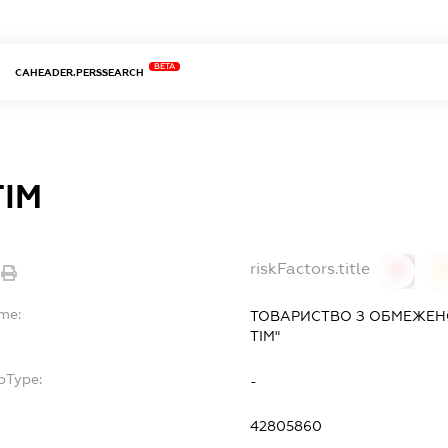
BETA
CAHEADER.PERSSEARCH
ТІМ
riskFactors.title
0
ame:
ТОВАРИСТВО З ОБМЕЖЕНО
ТІМ"
bType:
-
42805860