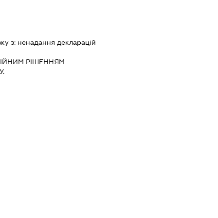
зку з:
ненадання декларацiй
IЙНИМ РIШЕННЯМ
.