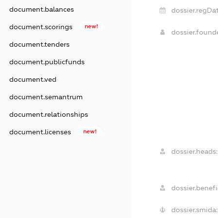
document.balances
dossier.regDat
document.scorings
new!
dossier.foun
document.tenders
document.publicfunds
document.ved
document.semantrum
document.relationships
document.licenses
new!
dossier.heads:
dossier.benefi
dossier.smida: