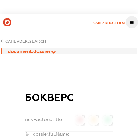
CAHEADER.GETTEST
CAHEADER.SEARCH
document.dossier
БОКВЕРС
riskFactors.title
0
0
0
dossier.fullName: