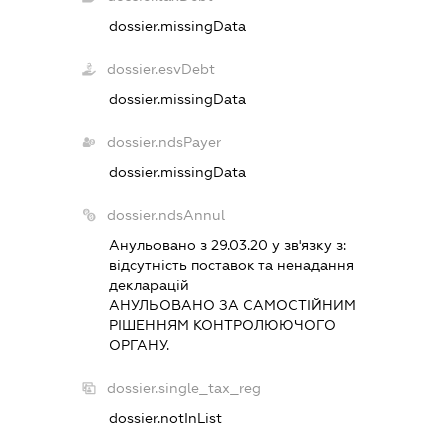
dossier.missingData
dossier.esvDebt
dossier.missingData
dossier.ndsPayer
dossier.missingData
dossier.ndsAnnul
Анульовано з 29.03.20 у зв'язку з:
вiдсутнiсть поставок та ненадання
декларацiй
АНУЛЬОВАНО ЗА САМОСТIЙНИМ
РIШЕННЯМ КОНТРОЛЮЮЧОГО
ОРГАНУ.
dossier.single_tax_reg
dossier.notInList