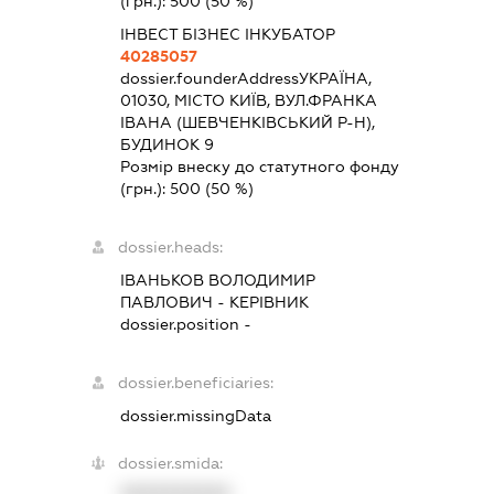
(грн.):
500
(50 %)
ІНВЕСТ БІЗНЕС ІНКУБАТОР
40285057
dossier.founderAddress
УКРАЇНА,
01030, МІСТО КИЇВ, ВУЛ.ФРАНКА
ІВАНА (ШЕВЧЕНКІВСЬКИЙ Р-Н),
БУДИНОК 9
Розмір внеску до статутного фонду
(грн.):
500
(50 %)
dossier.heads:
ІВАНЬКОВ ВОЛОДИМИР
ПАВЛОВИЧ
-
КЕРІВНИК
dossier.position -
dossier.beneficiaries:
dossier.missingData
dossier.smida:
XXXXXXXXXX