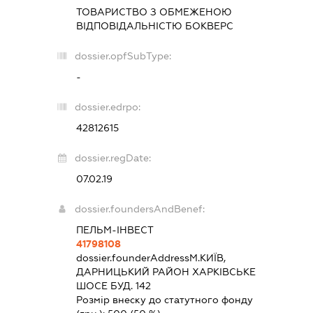
ТОВАРИСТВО З ОБМЕЖЕНОЮ
ВІДПОВІДАЛЬНІСТЮ
БОКВЕРС
dossier.opfSubType:
-
dossier.edrpo:
42812615
dossier.regDate:
07.02.19
dossier.foundersAndBenef:
ПЕЛЬМ-ІНВЕСТ
41798108
dossier.founderAddress
М.КИЇВ,
ДАРНИЦЬКИЙ РАЙОН ХАРКІВСЬКЕ
ШОСЕ БУД. 142
Розмір внеску до статутного фонду