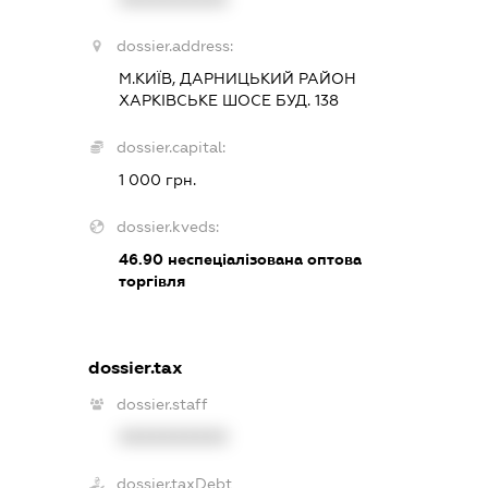
dossier.address:
М.КИЇВ, ДАРНИЦЬКИЙ РАЙОН
ХАРКІВСЬКЕ ШОСЕ БУД. 138
dossier.capital:
1 000 грн.
dossier.kveds:
46.90
неспеціалізована оптова
торгівля
dossier.tax
dossier.staff
XXXXXXXXXX
dossier.taxDebt