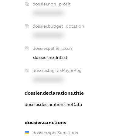
dossier.non_profit
XXXXXXXXXX
dossier.budget_dotation
XXXXXXXXXX
dossier.palne_akciz
dossier.notInList
dossier.bigTaxPayerReg
XXXXXXXXXX
dossier.declarations.title
dossier.declarations.noData
dossier.sanctions
dossier.specSanctions