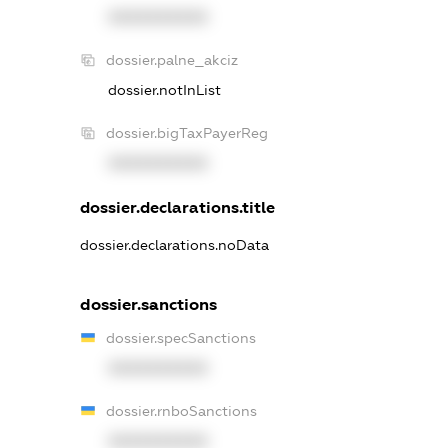
XXXXXXXXXX
dossier.palne_akciz
dossier.notInList
dossier.bigTaxPayerReg
XXXXXXXXXX
dossier.declarations.title
dossier.declarations.noData
dossier.sanctions
dossier.specSanctions
XXXXXXXXXX
dossier.rnboSanctions
XXXXXXXXXX