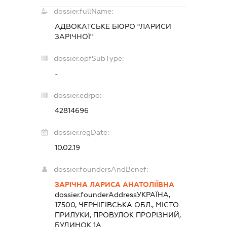
dossier.fullName:
АДВОКАТСЬКЕ БЮРО "ЛАРИСИ
ЗАРІЧНОЇ"
dossier.opfSubType:
-
dossier.edrpo:
42814696
dossier.regDate:
10.02.19
dossier.foundersAndBenef:
ЗАРІЧНА ЛАРИСА АНАТОЛІЇВНА
dossier.founderAddress
УКРАЇНА,
17500, ЧЕРНІГІВСЬКА ОБЛ., МІСТО
ПРИЛУКИ, ПРОВУЛОК ПРОРІЗНИЙ,
БУДИНОК 1А