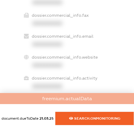
XXXXXXXXXX
dossier.commercial_info.fax
XXXXXXXXXX
dossier.commercial_info.email
XXXXXXXXXX
dossier.commercial_info.website
XXXXXXXXXX
dossier.commercial_info.activity
XXXXXXXXXX
freemium.actualData
freemium.exampleText_1
freemium.exampleText_2
document.dueToDate
21.03.25
SEARCH.ONMONITORING
freemium.anonymousPerSearch2
FREEMIUM.DETAILS