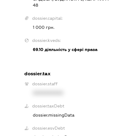
48
dossier.capital:
1 000 грн.
dossier.kveds:
69.10
діяльність у сфері права
dossier.tax
dossier.staff
XXXXXXXXXX
dossier.taxDebt
dossier.missingData
dossier.esvDebt