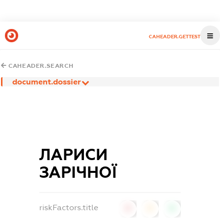
CAHEADER.GETTEST
CAHEADER.SEARCH
document.dossier
ЛАРИСИ
ЗАРІЧНОЇ
riskFactors.title
0
0
0