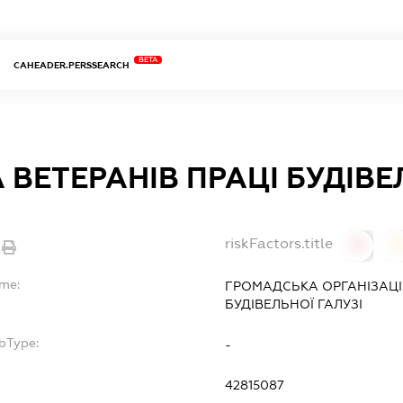
BETA
CAHEADER.PERSSEARCH
 ВЕТЕРАНІВ ПРАЦІ БУДІВЕ
riskFactors.title
0
ame:
ГРОМАДСЬКА ОРГАНІЗАЦ
БУДІВЕЛЬНОЇ ГАЛУЗІ
bType:
-
42815087