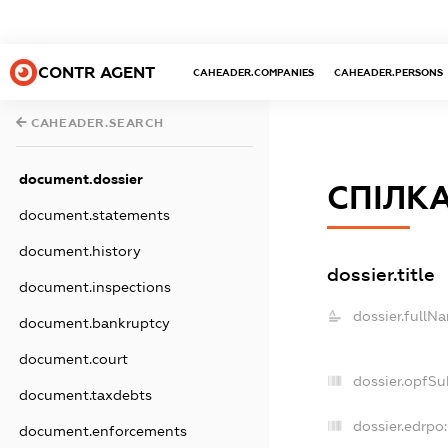
CONTR AGENT
CAHEADER.COMPANIES
CAHEADER.PERSONS
CAHEADER.SEARCH
document.dossier
СПІЛКА
document.statements
document.history
dossier.title
document.inspections
dossier.fullN
document.bankruptcy
document.court
dossier.opfSu
document.taxdebts
dossier.edrpo:
document.enforcements