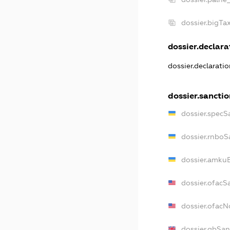
dossier.bigT
dossier.declarat
dossier.declarati
dossier.sancti
dossier.specS
dossier.rnboS
dossier.amkuB
dossier.ofacS
dossier.ofac
dossier.gbSan