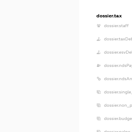
dossier.tax
dossier.staff
dossier.taxDe
dossier.esvDe
dossier.ndsPa
dossier.ndsA
dossier.singl
dossier.non_p
dossier.budg
dossier.palne