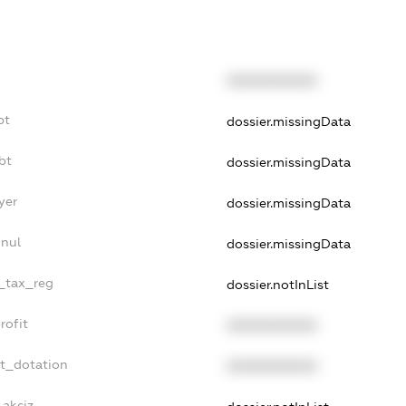
XXXXXXXXXX
bt
dossier.missingData
bt
dossier.missingData
yer
dossier.missingData
nnul
dossier.missingData
e_tax_reg
dossier.notInList
rofit
XXXXXXXXXX
et_dotation
XXXXXXXXXX
_akciz