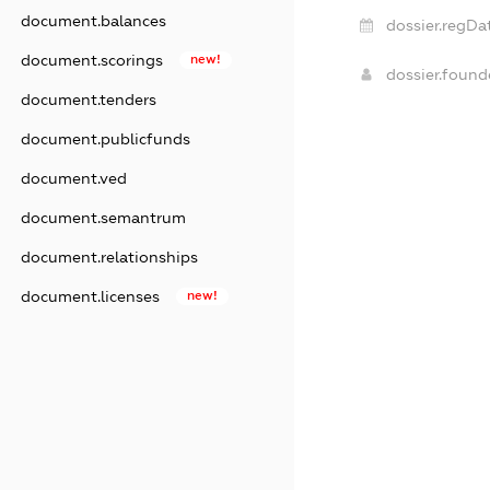
document.balances
dossier.regDa
document.scorings
new!
dossier.foun
document.tenders
document.publicfunds
document.ved
document.semantrum
document.relationships
document.licenses
new!