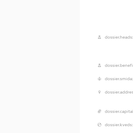
dossier.heads
dossier.benefi
dossier.smida
dossier.addres
dossier.capital
dossier.kveds: