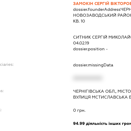
ЗАМОКІН СЕРГІЙ ВІКТОРО
dossier.founderAddress
ЧЕРН
НОВОЗАВОДСЬКИЙ РАЙОН 
КВ. 10
:
СИТНИК СЕРГІЙ МИКОЛА
04.02.19
dossier.position -
ciaries:
dossier.missingData
:
XXXXXXXXXX
s:
ЧЕРНІГІВСЬКА ОБЛ., МІСТ
ВУЛИЦЯ МСТИСЛАВСЬКА БУ
:
0 грн.
94.99
діяльність інших грома