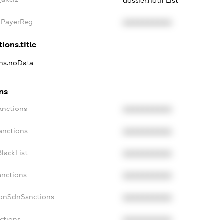
dossier.notInList
axPayerReg
XXXXXXXXXX
ions.title
ons.noData
ons
anctions
XXXXXXXXXX
anctions
XXXXXXXXXX
lackList
XXXXXXXXXX
anctions
XXXXXXXXXX
NonSdnSanctions
XXXXXXXXXX
ctions
XXXXXXXXXX