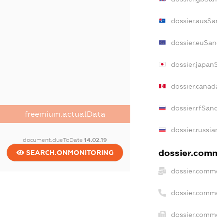
dossier.ausSa
dossier.euSan
dossier.japan
dossier.cana
dossier.rfSan
freemium.actualData
dossier.russia
document.dueToDate
14.02.19
dossier.comm
SEARCH.ONMONITORING
dossier.comme
dossier.comm
dossier.comme