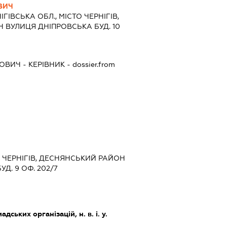
ВИЧ
ІГІВСЬКА ОБЛ., МІСТО ЧЕРНІГІВ,
ВУЛИЦЯ ДНІПРОВСЬКА БУД. 10
ЙОВИЧ
-
КЕРІВНИК
- dossier.from
О ЧЕРНІГІВ, ДЕСНЯНСЬКИЙ РАЙОН
Д. 9 ОФ. 202/7
дських організацій, н. в. і. у.