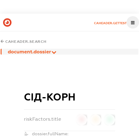
CAHEADER.GETTEST
CAHEADER.SEARCH
document.dossier
СІД-КОРН
riskFactors.title
0
0
0
dossier.fullName: