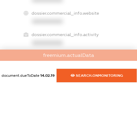
dossier.commercial_info.website
XXXXXXXXXX
dossier.commercial_info.activity
XXXXXXXXXX
freemium.actualData
freemium.exampleText_1
freemium.exampleText_2
document.dueToDate
14.02.19
SEARCH.ONMONITORING
freemium.anonymousPerSearch2
FREEMIUM.DETAILS
FREEMIUM.REGISTER