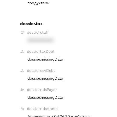
продуктами
dossier.tax
dossier.staff
XXXXXXXXXX
dossier.taxDebt
dossier.missingData
dossier.esvDebt
dossier.missingData
dossier.ndsPayer
dossier.missingData
dossier.ndsAnnul
Анульовано з 04.06.20 у зв'язку з: