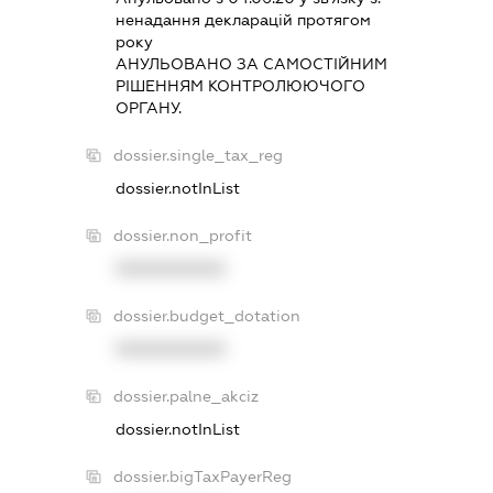
ненадання декларацiй протягом
року
АНУЛЬОВАНО ЗА САМОСТIЙНИМ
РIШЕННЯМ КОНТРОЛЮЮЧОГО
ОРГАНУ.
dossier.single_tax_reg
dossier.notInList
dossier.non_profit
XXXXXXXXXX
dossier.budget_dotation
XXXXXXXXXX
dossier.palne_akciz
dossier.notInList
dossier.bigTaxPayerReg