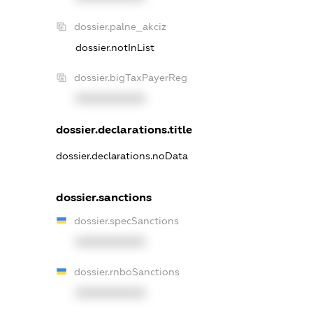
dossier.palne_akciz
dossier.notInList
dossier.bigTaxPayerReg
XXXXXXXXXX
dossier.declarations.title
dossier.declarations.noData
dossier.sanctions
dossier.specSanctions
XXXXXXXXXX
dossier.rnboSanctions
XXXXXXXXXX