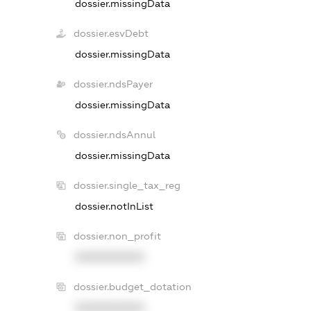
dossier.missingData
dossier.esvDebt
dossier.missingData
dossier.ndsPayer
dossier.missingData
dossier.ndsAnnul
dossier.missingData
dossier.single_tax_reg
dossier.notInList
dossier.non_profit
XXXXXXXXXX
dossier.budget_dotation
XXXXXXXXXX