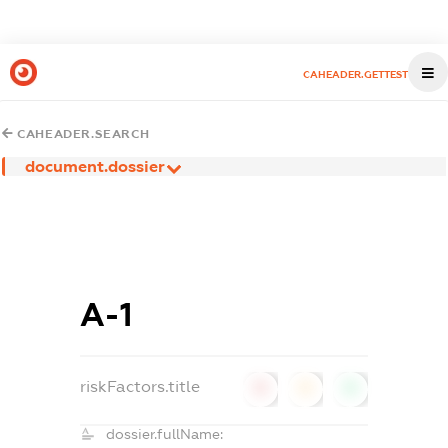
CAHEADER.GETTEST
CAHEADER.SEARCH
document.dossier
А-1
riskFactors.title
0
0
0
dossier.fullName: