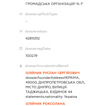
ГРОМАДСЬКА ОРГАНІЗАЦІЯ "А-1"
dossier.opfSubType:
-
dossier.edrpo:
42815312
dossier.regDate:
10.02.19
dossier.foundersAndBenef:
ОЛІЙНИК РУСЛАН СЕРГІЙОВИЧ
dossier.founderAddress
УКРАЇНА,
49000, ДНІПРОПЕТРОВСЬКА ОБЛ.,
МІСТО ДНІПРО, ВУЛИЦЯ
ТАДЖИЦЬКА, БУДИНОК 44
statements.nationality:
Україна
ОЛІЙНИК РОКСОЛАНА