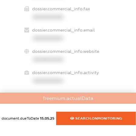
dossier.commercial_info.fax
XXXXXXXXXX
dossier.commercial_info.email
XXXXXXXXXX
dossier.commercial_info.website
XXXXXXXXXX
dossier.commercial_info.activity
XXXXXXXXXX
freemium.actualData
freemium.exampleText_1
freemium.exampleText_2
freemium.anonymousPerSearch2
document.dueToDate
15.05.25
SEARCH.ONMONITORING
FREEMIUM.DETAILS