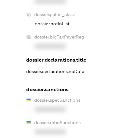
XXXXXXXXXX
dossier.palne_akciz
dossier.notInList
dossier.bigTaxPayerReg
XXXXXXXXXX
dossier.declarations.title
dossier.declarations.noData
dossier.sanctions
dossier.specSanctions
XXXXXXXXXX
dossier.rnboSanctions
XXXXXXXXXX