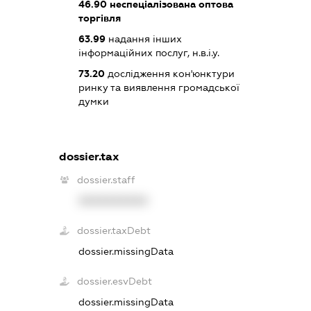
46.90
неспеціалізована оптова
торгівля
63.99
надання інших
інформаційних послуг, н.в.і.у.
73.20
дослідження кон'юнктури
ринку та виявлення громадської
думки
dossier.tax
dossier.staff
XXXXXXXXXX
dossier.taxDebt
dossier.missingData
dossier.esvDebt
dossier.missingData