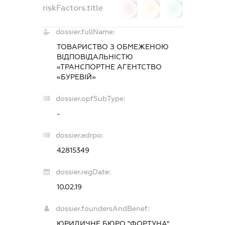
riskFactors.title
0
0
0
dossier.fullName:
ТОВАРИСТВО З ОБМЕЖЕНОЮ
ВІДПОВІДАЛЬНІСТЮ
«ТРАНСПОРТНЕ АГЕНТСТВО
«БУРЕВІЙ»
dossier.opfSubType:
-
dossier.edrpo:
42815349
dossier.regDate:
10.02.19
dossier.foundersAndBenef:
ЮРИДИЧНЕ БЮРО "ФОРТУНА"