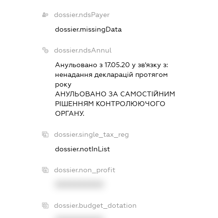
dossier.ndsPayer
dossier.missingData
dossier.ndsAnnul
Анульовано з 17.05.20 у зв'язку з:
ненадання декларацiй протягом
року
АНУЛЬОВАНО ЗА САМОСТIЙНИМ
РIШЕННЯМ КОНТРОЛЮЮЧОГО
ОРГАНУ.
dossier.single_tax_reg
dossier.notInList
dossier.non_profit
XXXXXXXXXX
dossier.budget_dotation