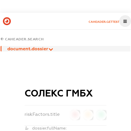
CAHEADER.GETTEST
CAHEADER.SEARCH
document.dossier
СОЛЕКС ГМБХ
riskFactors.title
0
0
0
dossier.fullName: