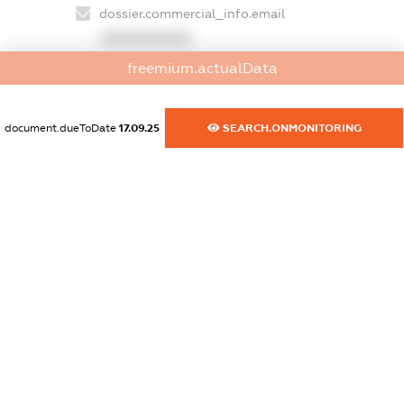
dossier.commercial_info.email
XXXXXXXXXX
freemium.actualData
dossier.commercial_info.website
XXXXXXXXXX
document.dueToDate
17.09.25
SEARCH.ONMONITORING
dossier.commercial_info.activity
XXXXXXXXXX
freemium.exampleText_1
freemium.exampleText_2
freemium.anonymousPerSearch2
FREEMIUM.DETAILS
FREEMIUM.REGISTER