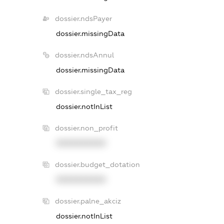
dossier.ndsPayer
dossier.missingData
dossier.ndsAnnul
dossier.missingData
dossier.single_tax_reg
dossier.notInList
dossier.non_profit
XXXXXXXXXX
dossier.budget_dotation
XXXXXXXXXX
dossier.palne_akciz
dossier.notInList