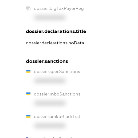
dossier.bigTaxPayerReg
XXXXXXXXXX
dossier.declarations.title
dossier.declarations.noData
dossier.sanctions
dossier.specSanctions
XXXXXXXXXX
dossier.rnboSanctions
XXXXXXXXXX
dossier.amkuBlackList
XXXXXXXXXX