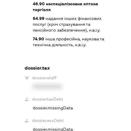
46.90
неспеціалізована оптова
торгівля
64.99
надання інших фінансових
послуг (крім страхування та
пенсійного забезпечення), н.в.і.у.
74.90
інша професійна, наукова та
технічна діяльність, н.в.і.у.
dossier.tax
dossier.staff
XXXXXXXXXX
dossier.taxDebt
dossier.missingData
dossier.esvDebt
dossier.missingData