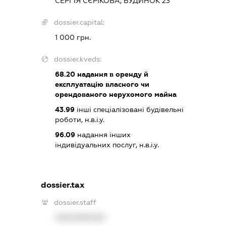
СЕРГІЯ СЄРІКОВА, БУДИНОК 23
dossier.capital:
1 000 грн.
dossier.kveds:
68.20
надання в оренду й
експлуатацію власного чи
орендованого нерухомого майна
43.99
інші спеціалізовані будівельні
роботи, н.в.і.у.
96.09
надання інших
індивідуальних послуг, н.в.і.у.
dossier.tax
dossier.staff
XXXXXXXXXX