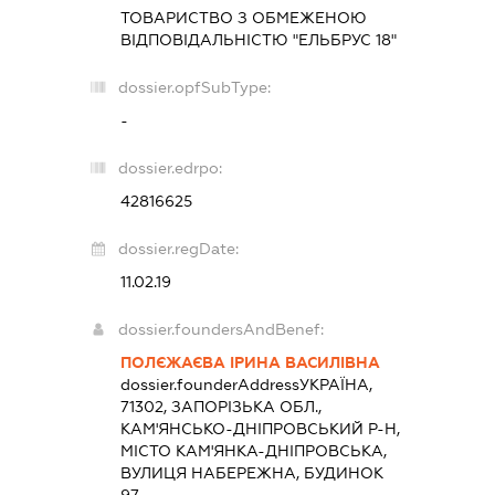
ТОВАРИСТВО З ОБМЕЖЕНОЮ
ВІДПОВІДАЛЬНІСТЮ "ЕЛЬБРУС 18"
dossier.opfSubType:
-
dossier.edrpo:
42816625
dossier.regDate:
11.02.19
dossier.foundersAndBenef:
ПОЛЄЖАЄВА ІРИНА ВАСИЛІВНА
dossier.founderAddress
УКРАЇНА,
71302, ЗАПОРІЗЬКА ОБЛ.,
КАМ'ЯНСЬКО-ДНІПРОВСЬКИЙ Р-Н,
МІСТО КАМ'ЯНКА-ДНІПРОВСЬКА,
ВУЛИЦЯ НАБЕРЕЖНА, БУДИНОК