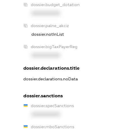
dossier.budget_dotation
XXXXXXXXXX
dossier.palne_akciz
dossier.notInList
dossier.bigTaxPayerReg
XXXXXXXXXX
dossier.declarations.title
dossier.declarations.noData
dossier.sanctions
dossier.specSanctions
XXXXXXXXXX
dossier.rnboSanctions