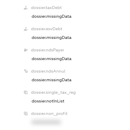
dossier.taxDebt
dossier.missingData
dossier.esvDebt
dossier.missingData
dossier.ndsPayer
dossier.missingData
dossier.ndsAnnul
dossier.missingData
dossier.single_tax_reg
dossier.notInList
dossier.non_profit
XXXXXXXXXX