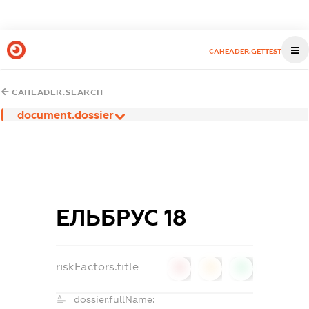
CAHEADER.GETTEST
CAHEADER.SEARCH
document.dossier
ЕЛЬБРУС 18
riskFactors.title
0
0
0
dossier.fullName: