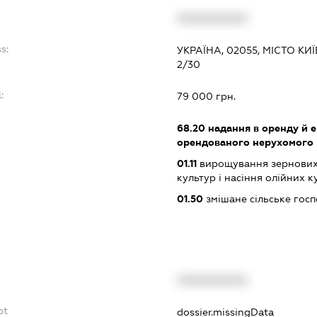
XXXXXXXXXX
s:
УКРАЇНА, 02055, МІСТО К
2/30
:
79 000 грн.
68.20
надання в оренду й е
орендованого нерухомого
01.11
вирощування зернових 
культур і насіння олійних к
01.50
змішане сільське гос
XXXXXXXXXX
bt
dossier.missingData