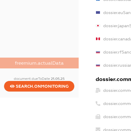
dossier.euSan
dossier.japan
dossier.canad
dossier.rfSan
freemium.actualData
dossier.russia
dossier.comm
document.dueToDate
21.05.25
SEARCH.ONMONITORING
dossier.comme
dossier.comm
dossier.comme
dossier.comme