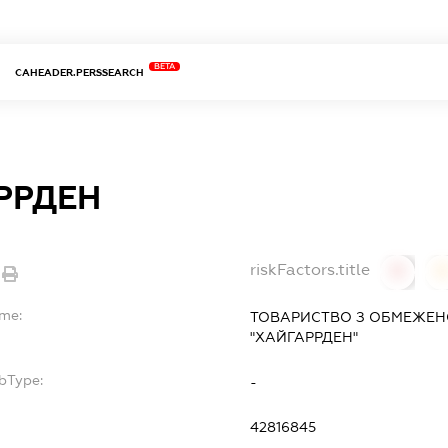
BETA
CAHEADER.PERSSEARCH
РРДЕН
riskFactors.title
0
ame:
ТОВАРИСТВО З ОБМЕЖЕН
"ХАЙГАРРДЕН"
bType:
-
42816845