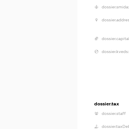
dossier.smida:
dossier.addres
dossier.capital
dossier.kveds:
dossier.tax
dossier.staff
dossier.taxDe