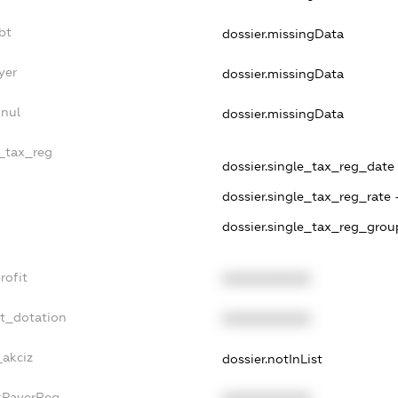
bt
dossier.missingData
yer
dossier.missingData
nnul
dossier.missingData
e_tax_reg
dossier.single_tax_reg_date -
dossier.single_tax_reg_rate 
dossier.single_tax_reg_grou
rofit
XXXXXXXXXX
et_dotation
XXXXXXXXXX
_akciz
dossier.notInList
axPayerReg