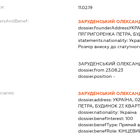
te:
11.02.19
dersAndBenef:
ЗАРУДЕНСЬКИЙ ОЛЕКСАН
dossier.founderAddress
УКРА
ПР.ГРИГОРЕНКА ПЕТРА, БУ
statements.nationality:
Укра
Розмір внеску до статутног
ЗАРУДЕНСЬКИЙ ОЛЕКСАН
dossier.from 23.08.23
dossier.position -
ciaries:
ЗАРУДЕНСЬКИЙ ОЛЕКСАН
dossier.address:
УКРАЇНА, 0
ПЕТРА, БУДИНОК 27, КВАРТ
dossier.nationality:
Україна
dossier.benefInterest:
100
dossier.benefType:
Прямий в
dossier.benefRole:
КІНЦЕВИ