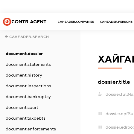
CONTR AGENT
CAHEADER.COMPANIES
CAHEADER.PERSONS
CAHEADER.SEARCH
document.dossier
ХАЙГА
document.statements
document.history
dossier.title
document.inspections
dossier.fullN
document.bankruptcy
document.court
dossier.opfSu
document.taxdebts
dossier.edrpo:
document.enforcements