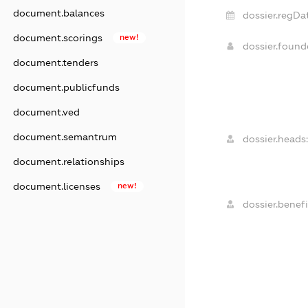
document.balances
dossier.regDa
document.scorings
new!
dossier.foun
document.tenders
document.publicfunds
document.ved
document.semantrum
dossier.heads:
document.relationships
document.licenses
new!
dossier.benefi