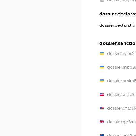
dossier.declarat
dossier.declarati
dossier.sanctio
dossier.specS
dossier.rnboS
dossier.amkuB
dossier.ofacS
dossier.ofac
dossier.gbSan
dossier.ausSa