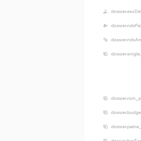
dossier.esvDe
dossier.ndsPa
dossier.ndsA
dossier.singl
dossier.non_p
dossier.budg
dossier.palne
dossier.bigT