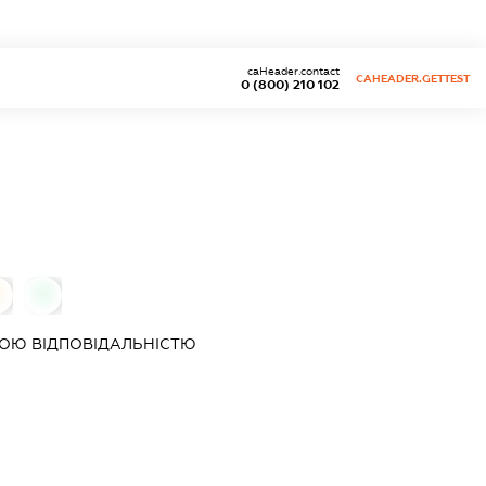
caHeader.contact
CAHEADER.GETTEST
0 (800) 210 102
0
0
ОЮ ВІДПОВІДАЛЬНІСТЮ