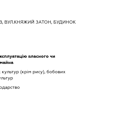
ИЇВ, ВУЛ.КНЯЖИЙ ЗАТОН, БУДИНОК
ксплуатацію власного чи
 майна
культур (крім рису), бобових
ультур
подарство