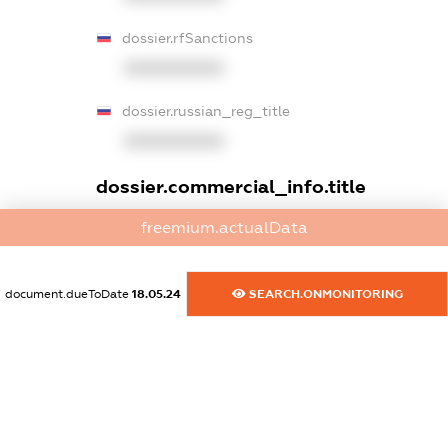
dossier.rfSanctions
XXXXXXXXXX
dossier.russian_reg_title
XXXXXXXXXX
dossier.commercial_info.title
dossier.commercial_info.postal_address
freemium.actualData
XXXXXXXXXX
dossier.commercial_info.phone
document.dueToDate
18.05.24
SEARCH.ONMONITORING
XXXXXXXXXX
dossier.commercial_info.fax
XXXXXXXXXX
dossier.commercial_info.email