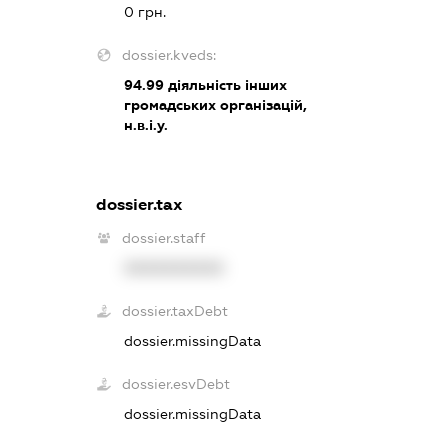
0 грн.
dossier.kveds:
94.99
діяльність інших
громадських організацій,
н.в.і.у.
dossier.tax
dossier.staff
XXXXXXXXXX
dossier.taxDebt
dossier.missingData
dossier.esvDebt
dossier.missingData