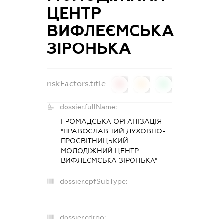
ЦЕНТР
ВИФЛЕЄМСЬКА
ЗІРОНЬКА
riskFactors.title
0
0
0
dossier.fullName:
ГРОМАДСЬКА ОРГАНІЗАЦІЯ
"ПРАВОСЛАВНИЙ ДУХОВНО-
ПРОСВІТНИЦЬКИЙ
МОЛОДІЖНИЙ ЦЕНТР
ВИФЛЕЄМСЬКА ЗІРОНЬКА"
dossier.opfSubType:
-
dossier.edrpo: