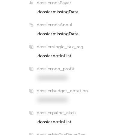
dossier.ndsPayer
dossier.missingData
dossier.ndsAnnul
dossier.missingData
dossier.single_tax_reg
dossier.notInList
dossier.non_profit
XXXXXXXXXX
dossier.budget_dotation
XXXXXXXXXX
dossier.palne_akciz
dossier.notInList
dossier.bigTaxPayerReg