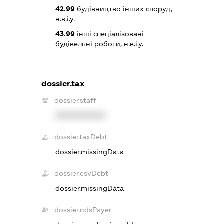
42.99
будівництво інших споруд,
н.в.і.у.
43.99
інші спеціалізовані
будівельні роботи, н.в.і.у.
dossier.tax
dossier.staff
XXXXXXXXXX
dossier.taxDebt
dossier.missingData
dossier.esvDebt
dossier.missingData
dossier.ndsPayer