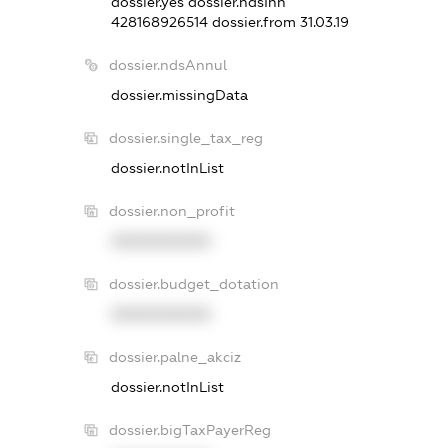
dossier.yes
dossier.ndsInn
428168926514
dossier.from 31.03.19
dossier.ndsAnnul
dossier.missingData
dossier.single_tax_reg
dossier.notInList
dossier.non_profit
XXXXXXXXXX
dossier.budget_dotation
XXXXXXXXXX
dossier.palne_akciz
dossier.notInList
dossier.bigTaxPayerReg