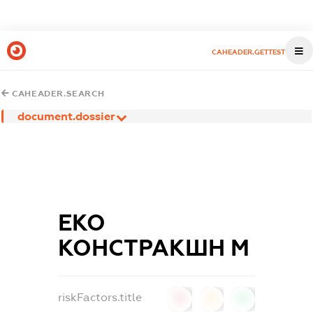
CAHEADER.GETTEST
CAHEADER.SEARCH
document.dossier
ЕКО
КОНСТРАКШН М
riskFactors.title
0
0
0