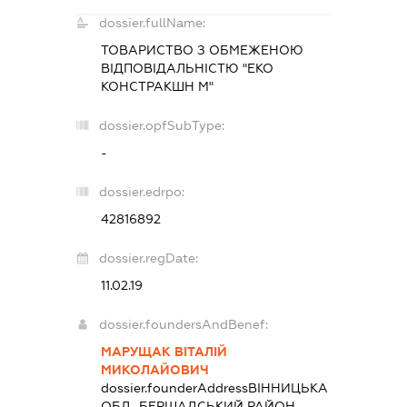
dossier.fullName:
ТОВАРИСТВО З ОБМЕЖЕНОЮ
ВІДПОВІДАЛЬНІСТЮ "ЕКО
КОНСТРАКШН М"
dossier.opfSubType:
-
dossier.edrpo:
42816892
dossier.regDate:
11.02.19
dossier.foundersAndBenef:
МАРУЩАК ВІТАЛІЙ
МИКОЛАЙОВИЧ
dossier.founderAddress
ВІННИЦЬКА
ОБЛ., БЕРШАДСЬКИЙ РАЙОН,