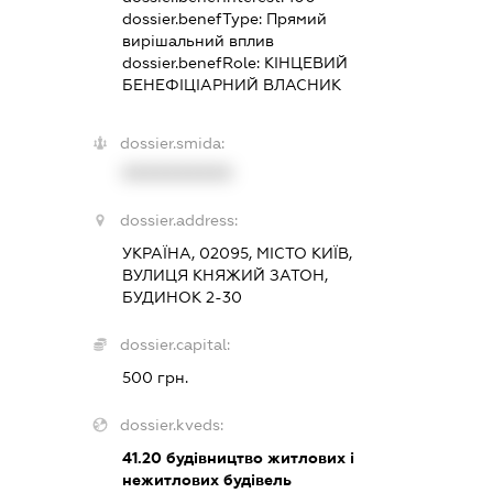
dossier.benefType:
Прямий
вирішальний вплив
dossier.benefRole:
КІНЦЕВИЙ
БЕНЕФІЦІАРНИЙ ВЛАСНИК
dossier.smida:
XXXXXXXXXX
dossier.address:
УКРАЇНА, 02095, МІСТО КИЇВ,
ВУЛИЦЯ КНЯЖИЙ ЗАТОН,
БУДИНОК 2-30
dossier.capital:
500 грн.
dossier.kveds:
41.20
будівництво житлових і
нежитлових будівель