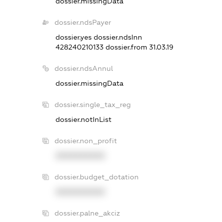
dossier.missingData
dossier.ndsPayer
dossier.yes
dossier.ndsInn
428240210133
dossier.from 31.03.19
dossier.ndsAnnul
dossier.missingData
dossier.single_tax_reg
dossier.notInList
dossier.non_profit
XXXXXXXXXX
dossier.budget_dotation
XXXXXXXXXX
dossier.palne_akciz