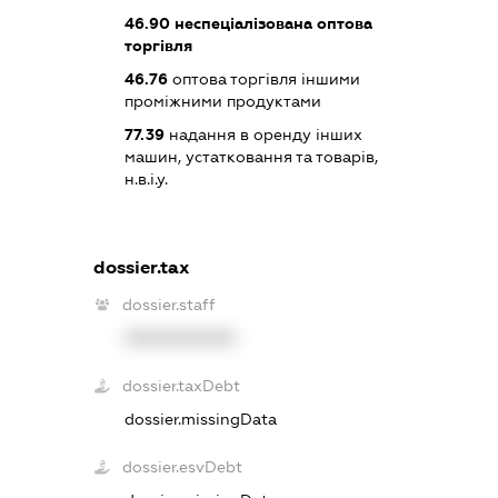
46.90
неспеціалізована оптова
торгівля
46.76
оптова торгівля іншими
проміжними продуктами
77.39
надання в оренду інших
машин, устатковання та товарів,
н.в.і.у.
dossier.tax
dossier.staff
XXXXXXXXXX
dossier.taxDebt
dossier.missingData
dossier.esvDebt