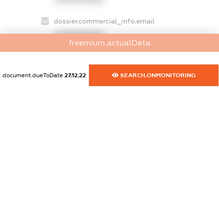
dossier.commercial_info.email
XXXXXXXXXX
freemium.actualData
dossier.commercial_info.website
XXXXXXXXXX
document.dueToDate
27.12.22
SEARCH.ONMONITORING
dossier.commercial_info.activity
XXXXXXXXXX
freemium.exampleText_1
freemium.exampleText_2
freemium.anonymousPerSearch2
FREEMIUM.DETAILS
FREEMIUM.REGISTER