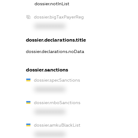
dossier.notInList
dossier.bigTaxPayerReg
XXXXXXXXXX
dossier.declarations.title
dossier.declarations.noData
dossier.sanctions
dossier.specSanctions
XXXXXXXXXX
dossier.rnboSanctions
XXXXXXXXXX
dossier.amkuBlackList
XXXXXXXXXX