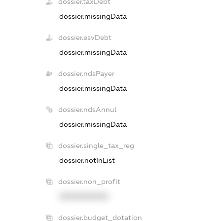
dossier.taxDebt
dossier.missingData
dossier.esvDebt
dossier.missingData
dossier.ndsPayer
dossier.missingData
dossier.ndsAnnul
dossier.missingData
dossier.single_tax_reg
dossier.notInList
dossier.non_profit
XXXXXXXXXX
dossier.budget_dotation