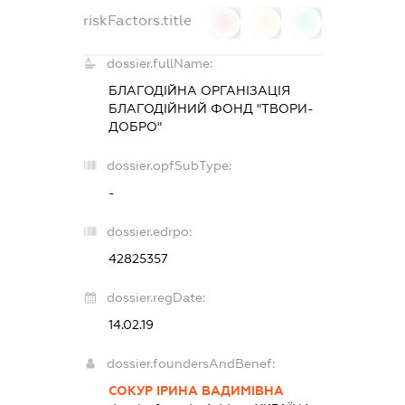
riskFactors.title
0
0
0
dossier.fullName:
БЛАГОДІЙНА ОРГАНІЗАЦІЯ
БЛАГОДІЙНИЙ ФОНД "ТВОРИ-
ДОБРО"
dossier.opfSubType:
-
dossier.edrpo:
42825357
dossier.regDate:
14.02.19
dossier.foundersAndBenef:
СОКУР ІРИНА ВАДИМІВНА