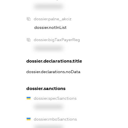
XXXXXXXXXX
dossier.palne_akciz
dossier.notInList
dossier.bigTaxPayerReg
XXXXXXXXXX
dossier.declarations.title
dossier.declarations.noData
dossier.sanctions
dossier.specSanctions
XXXXXXXXXX
dossier.rnboSanctions
XXXXXXXXXX