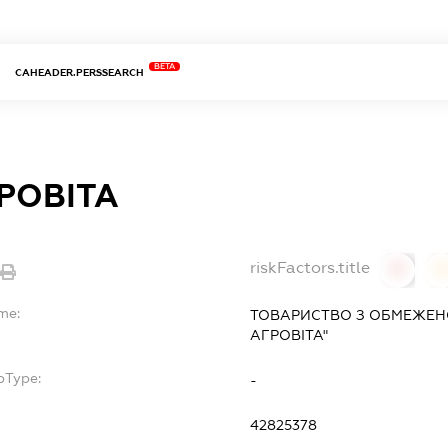
BETA
CAHEADER.PERSSEARCH
РОВІТА
riskFactors.title
0
me:
ТОВАРИСТВО З ОБМЕЖЕНО
АГРОВІТА"
bType:
-
42825378