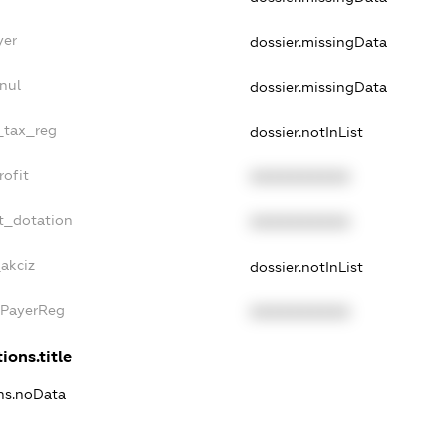
yer
dossier.missingData
nul
dossier.missingData
e_tax_reg
dossier.notInList
rofit
XXXXXXXXXX
t_dotation
XXXXXXXXXX
_akciz
dossier.notInList
xPayerReg
XXXXXXXXXX
ions.title
ons.noData