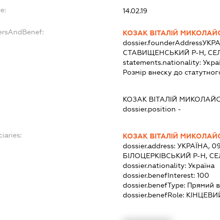
e:
14.02.19
ersAndBenef:
КОЗАК ВІТАЛІЙ МИКОЛА
dossier.founderAddress
УКРА
СТАВИЩЕНСЬКИЙ Р-Н, СЕ
statements.nationality:
Укра
Розмір внеску до статутног
КОЗАК ВІТАЛІЙ МИКОЛАЙ
dossier.position -
iaries:
КОЗАК ВІТАЛІЙ МИКОЛА
dossier.address:
УКРАЇНА, 09
БІЛОЦЕРКІВСЬКИЙ Р-Н, С
dossier.nationality:
Україна
dossier.benefInterest:
100
dossier.benefType:
Прямий в
dossier.benefRole:
КІНЦЕВИ