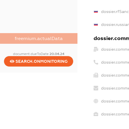
dossier.rfSanc
dossier.russia
dossier.comme
freemium.actualData
dossier.comme
document.dueToDate
20.04.24
SEARCH.ONMONITORING
dossier.comme
dossier.comme
dossier.comme
dossier.comme
dossier.commer