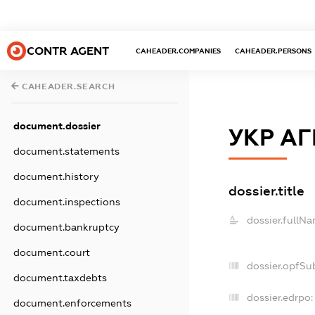
CONTR AGENT
CAHEADER.COMPANIES
CAHEADER.PERSONS
CAHEADER.SEARCH
document.dossier
УКР АГ
document.statements
document.history
dossier.title
document.inspections
dossier.fullNa
document.bankruptcy
document.court
dossier.opfSu
document.taxdebts
dossier.edrpo:
document.enforcements