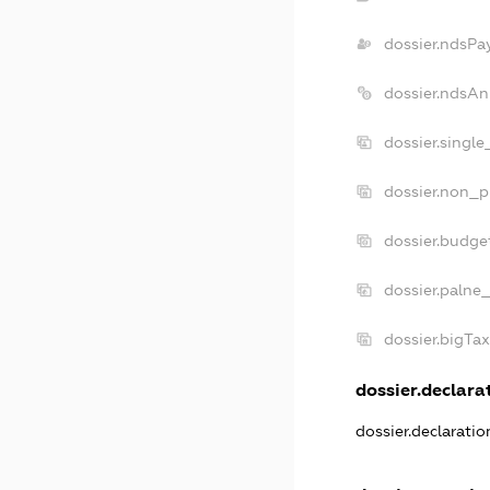
dossier.ndsPa
dossier.ndsAn
dossier.singl
dossier.non_p
dossier.budge
dossier.palne
dossier.bigTa
dossier.declarat
dossier.declarati