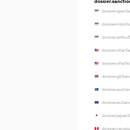
dossier.sanctio
dossier.specS
dossier.rnboS
dossier.amkuB
dossier.ofacS
dossier.ofac
dossier.gbSan
dossier.ausSa
dossier.euSan
dossier.japan
dossier.canad