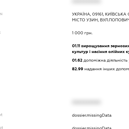
XXXXXXXXXX
s:
УКРАЇНА, 09161, КИЇВСЬКА
МІСТО УЗИН, ВУЛ.ПОПОВИ
:
1 000 грн.
01.11
вирощування зернових 
культур і насіння олійних 
01.62
допоміжна діяльність 
82.99
надання інших допоміж
XXXXXXXXXX
bt
dossier.missingData
bt
dossier.missingData