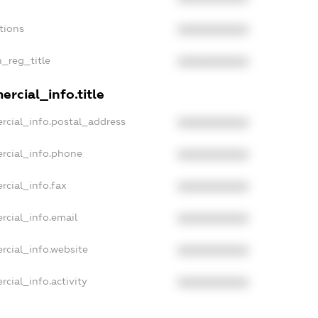
tions
XXXXXXXXXX
n_reg_title
XXXXXXXXXX
rcial_info.title
rcial_info.postal_address
XXXXXXXXXX
rcial_info.phone
XXXXXXXXXX
rcial_info.fax
XXXXXXXXXX
rcial_info.email
XXXXXXXXXX
rcial_info.website
XXXXXXXXXX
cial_info.activity
XXXXXXXXXX