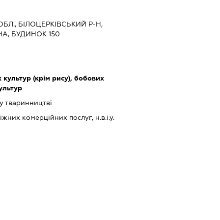
 ОБЛ., БІЛОЦЕРКІВСЬКИЙ Р-Н,
ЧА, БУДИНОК 150
культур (крім рису), бобових
культур
у тваринництві
них комерційних послуг, н.в.і.у.