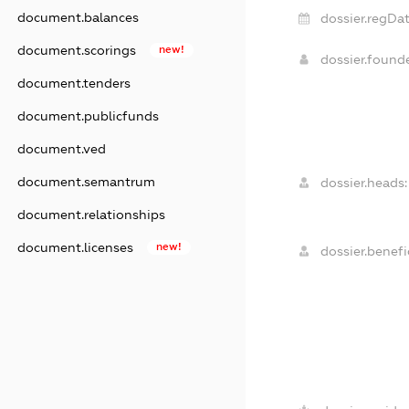
document.balances
dossier.regDat
document.scorings
new!
dossier.found
document.tenders
document.publicfunds
document.ved
document.semantrum
dossier.heads:
document.relationships
document.licenses
new!
dossier.benefic