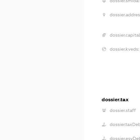
dossier.smida:
dossier.addres
dossier.capital
dossier.kveds:
dossier.tax
dossier.staff
dossier.taxDe
dossier.esvDe