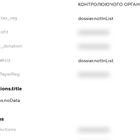
КОНТРОЛЮЮЧОГО ОРГАНУ
_tax_reg
dossier.notInList
ofit
XXXXXXXXXX
t_dotation
XXXXXXXXXX
akciz
dossier.notInList
xPayerReg
XXXXXXXXXX
ions.title
ons.noData
ns
anctions
XXXXXXXXXX