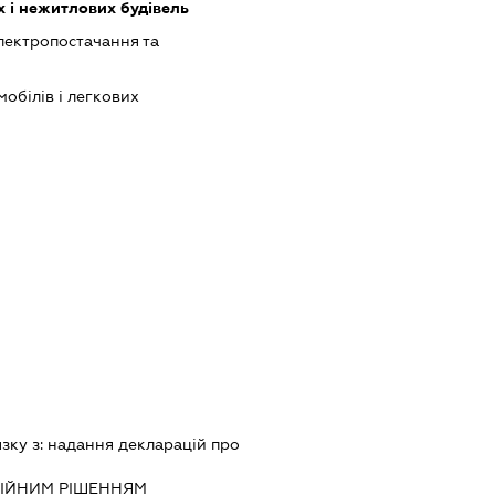
 і нежитлових будівель
лектропостачання та
обілів і легкових
язку з:
надання декларацiй про
IЙНИМ РIШЕННЯМ