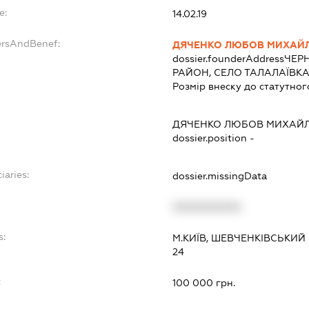
e:
14.02.19
ersAndBenef:
ДЯЧЕНКО ЛЮБОВ МИХАЙЛ
dossier.founderAddress
ЧЕРН
РАЙОН, СЕЛО ТАЛАЛАЇВКА
Розмір внеску до статутног
ДЯЧЕНКО ЛЮБОВ МИХАЙЛ
dossier.position -
iaries:
dossier.missingData
XXXXXXXXXX
s:
М.КИЇВ, ШЕВЧЕНКІВСЬКИЙ
24
:
100 000 грн.