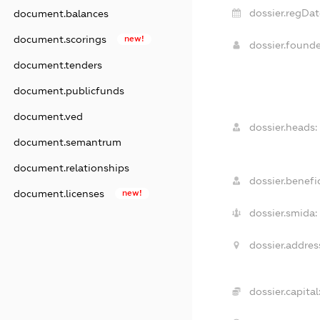
dossier.regDat
document.balances
document.scorings
new!
dossier.found
document.tenders
document.publicfunds
document.ved
dossier.heads:
document.semantrum
document.relationships
dossier.benefic
document.licenses
new!
dossier.smida:
dossier.addres
dossier.capital