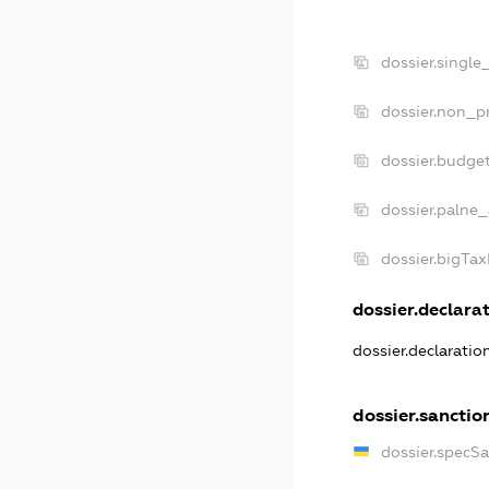
dossier.single
dossier.non_pr
dossier.budge
dossier.palne_
dossier.bigTa
dossier.declarat
dossier.declarati
dossier.sanctio
dossier.specS