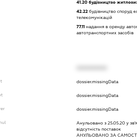
41.20
будівництво житлових
42.22
будівництво споруд е
телекомунікацій
77.11
надання в оренду автом
автотранспортних засобів
XXXXXXXXXX
t
dossier.missingData
bt
dossier.missingData
yer
dossier.missingData
nul
Анульовано з 25.05.20 у зв'
вiдсутнiсть поставок
АНУЛЬОВАНО ЗА САМОСТ