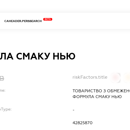
BETA
CAHEADER.PERSSEARCH
ЛА СМАКУ НЬЮ
riskFactors.title
0
0
me:
ТОВАРИСТВО З ОБМЕЖЕН
ФОРМУЛА СМАКУ НЬЮ
bType:
-
42825870