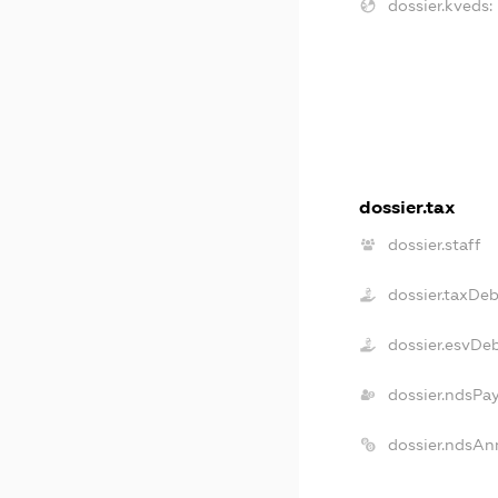
dossier.kveds:
dossier.tax
dossier.staff
dossier.taxDeb
dossier.esvDe
dossier.ndsPa
dossier.ndsAn