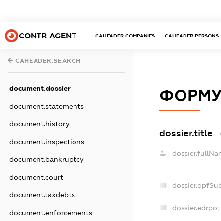
CONTR AGENT
CAHEADER.COMPANIES
CAHEADER.PERSONS
CAHEADER.SEARCH
document.dossier
ФОРМУ
document.statements
document.history
dossier.title
document.inspections
dossier.fullNa
document.bankruptcy
document.court
dossier.opfSu
document.taxdebts
dossier.edrpo:
document.enforcements