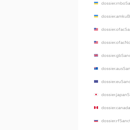
dossier.rnboS
dossier.amkuB
dossier.ofacS
dossier.ofacN
dossier.gbSan
dossier.ausSa
dossier.euSan
dossier.japan
dossier.canad
dossier.rfSanc