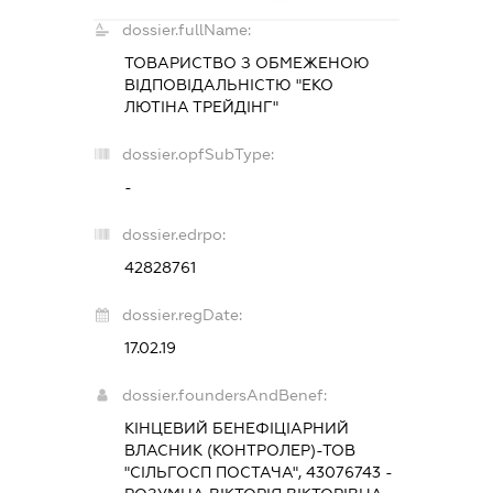
dossier.fullName:
ТОВАРИСТВО З ОБМЕЖЕНОЮ
ВІДПОВІДАЛЬНІСТЮ "ЕКО
ЛЮТІНА ТРЕЙДІНГ"
dossier.opfSubType:
-
dossier.edrpo:
42828761
dossier.regDate:
17.02.19
dossier.foundersAndBenef:
КІНЦЕВИЙ БЕНЕФІЦІАРНИЙ
ВЛАСНИК (КОНТРОЛЕР)-ТОВ
"СІЛЬГОСП ПОСТАЧА", 43076743 -