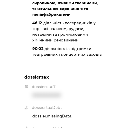
сировиною, живими тваринами,
текстильною сировиною та
напівфабрикатами
46.12
діяльність посередників у
торгівлі паливом, рудами,
металами та промисловими
хімічними речовинами
90.02
діяльність із підтримки
театральних і концертних заходів
dossier.tax
dossier.staff
XXXXXXXXXX
dossier.taxDebt
dossier.missingData