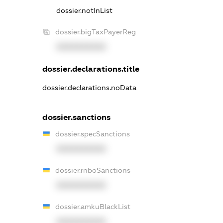
dossier.notInList
dossier.bigTaxPayerReg
XXXXXXXXXX
dossier.declarations.title
dossier.declarations.noData
dossier.sanctions
dossier.specSanctions
XXXXXXXXXX
dossier.rnboSanctions
XXXXXXXXXX
dossier.amkuBlackList
XXXXXXXXXX