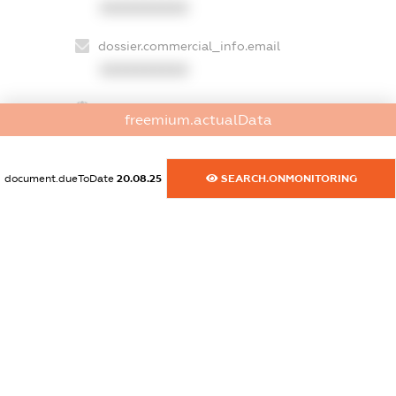
XXXXXXXXXX
dossier.commercial_info.email
XXXXXXXXXX
dossier.commercial_info.website
freemium.actualData
XXXXXXXXXX
dossier.commercial_info.activity
document.dueToDate
20.08.25
SEARCH.ONMONITORING
XXXXXXXXXX
freemium.exampleText_1
freemium.exampleText_2
freemium.anonymousPerSearch2
FREEMIUM.DETAILS
FREEMIUM.REGISTER