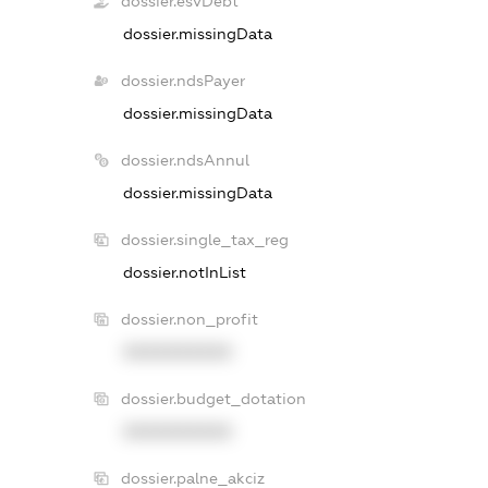
dossier.esvDebt
dossier.missingData
dossier.ndsPayer
dossier.missingData
dossier.ndsAnnul
dossier.missingData
dossier.single_tax_reg
dossier.notInList
dossier.non_profit
XXXXXXXXXX
dossier.budget_dotation
XXXXXXXXXX
dossier.palne_akciz