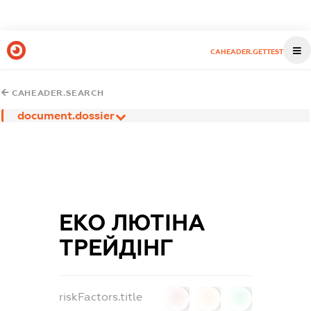
CAHEADER.GETTEST
CAHEADER.SEARCH
document.dossier
ЕКО ЛЮТІНА
ТРЕЙДІНГ
riskFactors.title
0
0
0