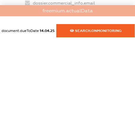
dossier.commercial_info.email
freemium.actualData
XXXXXXXXXX
dossier.commercial_info.website
document.dueToDate
14.04.25
SEARCH.ONMONITORING
XXXXXXXXXX
dossier.commercial_info.activity
XXXXXXXXXX
freemium.exampleText_1
freemium.exampleText_2
freemium.anonymousPerSearch2
FREEMIUM.DETAILS
FREEMIUM.REGISTER