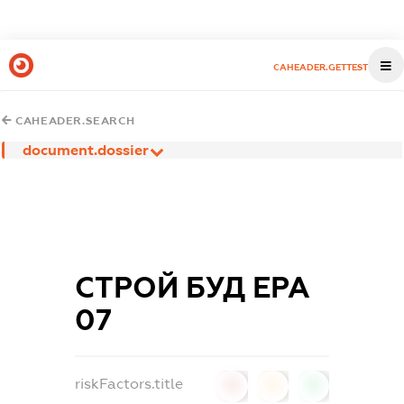
CAHEADER.GETTEST
CAHEADER.SEARCH
document.dossier
СТРОЙ БУД ЕРА
07
riskFactors.title
0
0
0