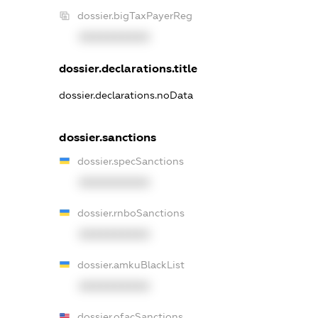
dossier.bigTaxPayerReg
XXXXXXXXXX
dossier.declarations.title
dossier.declarations.noData
dossier.sanctions
dossier.specSanctions
XXXXXXXXXX
dossier.rnboSanctions
XXXXXXXXXX
dossier.amkuBlackList
XXXXXXXXXX
dossier.ofacSanctions