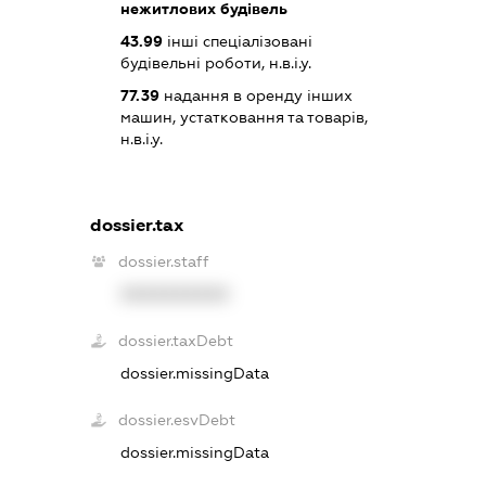
нежитлових будівель
43.99
інші спеціалізовані
будівельні роботи, н.в.і.у.
77.39
надання в оренду інших
машин, устатковання та товарів,
н.в.і.у.
dossier.tax
dossier.staff
XXXXXXXXXX
dossier.taxDebt
dossier.missingData
dossier.esvDebt
dossier.missingData