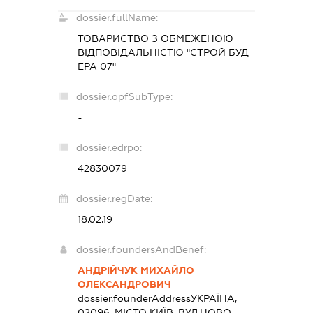
dossier.fullName:
ТОВАРИСТВО З ОБМЕЖЕНОЮ
ВІДПОВІДАЛЬНІСТЮ "СТРОЙ БУД
ЕРА 07"
dossier.opfSubType:
-
dossier.edrpo:
42830079
dossier.regDate:
18.02.19
dossier.foundersAndBenef:
АНДРІЙЧУК МИХАЙЛО
ОЛЕКСАНДРОВИЧ
dossier.founderAddress
УКРАЇНА,
02096, МІСТО КИЇВ, ВУЛ.НОВО-