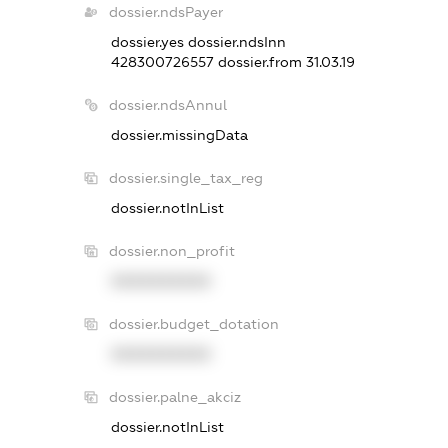
dossier.ndsPayer
dossier.yes
dossier.ndsInn
428300726557
dossier.from 31.03.19
dossier.ndsAnnul
dossier.missingData
dossier.single_tax_reg
dossier.notInList
dossier.non_profit
XXXXXXXXXX
dossier.budget_dotation
XXXXXXXXXX
dossier.palne_akciz
dossier.notInList