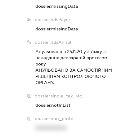
dossier.missingData
dossier.ndsPayer
dossier.missingData
dossier.ndsAnnul
Анульовано з 25.11.20 у зв'язку з:
ненадання декларацiй протягом
року
АНУЛЬОВАНО ЗА САМОСТIЙНИМ
РIШЕННЯМ КОНТРОЛЮЮЧОГО
ОРГАНУ.
dossier.single_tax_reg
dossier.notInList
dossier.non_profit
XXXXXXXXXX