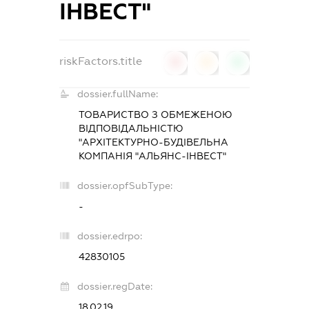
ІНВЕСТ"
riskFactors.title
0
0
0
dossier.fullName:
ТОВАРИСТВО З ОБМЕЖЕНОЮ
ВІДПОВІДАЛЬНІСТЮ
"АРХІТЕКТУРНО-БУДІВЕЛЬНА
КОМПАНІЯ "АЛЬЯНС-ІНВЕСТ"
dossier.opfSubType:
-
dossier.edrpo:
42830105
dossier.regDate:
18.02.19