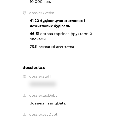
10 000 грн.
dossier.kveds:
41.20
будівництво житлових і
нежитлових будівель
46.31
оптова торгівля фруктами й
овочами
73.11
рекламні агентства
dossier.tax
dossier.staff
XXXXXXXXXX
dossier.taxDebt
dossier.missingData
dossier.esvDebt