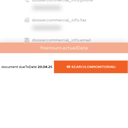
dossier.commercial_info.phone
XXXXXXXXXX
dossier.commercial_info.fax
XXXXXXXXXX
dossier.commercial_info.email
freemium.actualData
XXXXXXXXXX
dossier.commercial_info.website
document.dueToDate
20.04.25
SEARCH.ONMONITORING
XXXXXXXXXX
dossier.commercial_info.activity
XXXXXXXXXX
freemium.exampleText_1
freemium.exampleText_2
freemium.anonymousPerSearch2