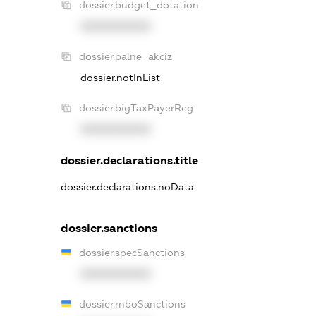
dossier.budget_dotation
XXXXXXXXXX
dossier.palne_akciz
dossier.notInList
dossier.bigTaxPayerReg
XXXXXXXXXX
dossier.declarations.title
dossier.declarations.noData
dossier.sanctions
dossier.specSanctions
XXXXXXXXXX
dossier.rnboSanctions