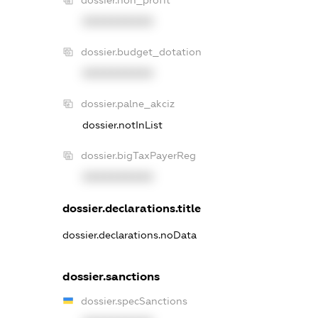
dossier.non_profit
XXXXXXXXXX
dossier.budget_dotation
XXXXXXXXXX
dossier.palne_akciz
dossier.notInList
dossier.bigTaxPayerReg
XXXXXXXXXX
dossier.declarations.title
dossier.declarations.noData
dossier.sanctions
dossier.specSanctions