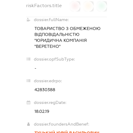
riskFactors.title
0
0
0
dossier.fullName:
ТОВАРИСТВО З ОБМЕЖЕНОЮ
ВІДПОВІДАЛЬНІСТЮ
"ЮРИДИЧНА КОМПАНІЯ
"ВЕРЕТЕНО"
dossier.opfSubType:
-
dossier.edrpo:
42830388
dossier.regDate:
18.02.19
dossier.foundersAndBenef:
ТУЦЬКИЙ ЮРІЙ ВАСИЛЬОВИЧ