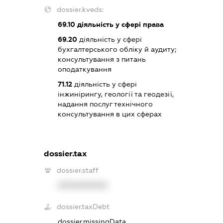
dossier.kveds:
69.10
діяльність у сфері права
69.20
діяльність у сфері
бухгалтерського обліку й аудиту;
консультування з питань
оподаткування
71.12
діяльність у сфері
інжинірингу, геології та геодезії,
надання послуг технічного
консультування в цих сферах
dossier.tax
dossier.staff
XXXXXXXXXX
dossier.taxDebt
dossier.missingData