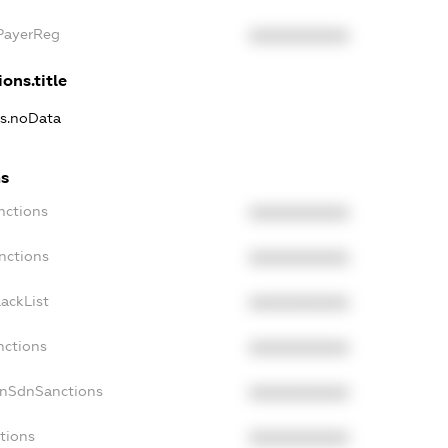
xPayerReg
XXXXXXXXXX
ons.title
ns.noData
ns
nctions
XXXXXXXXXX
nctions
XXXXXXXXXX
ackList
XXXXXXXXXX
nctions
XXXXXXXXXX
onSdnSanctions
XXXXXXXXXX
tions
XXXXXXXXXX