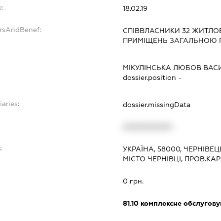
:
18.02.19
ersAndBenef:
СПІВВЛАСНИКИ 32 ЖИТЛО
ПРИМІЩЕНЬ ЗАГАЛЬНОЮ П
МІКУЛІНСЬКА ЛЮБОВ ВАС
dossier.position -
iaries:
dossier.missingData
XXXXXXXXXX
:
УКРАЇНА, 58000, ЧЕРНІВЕЦ
МІСТО ЧЕРНІВЦІ, ПРОВ.К
0 грн.
81.10
комплексне обслуговув