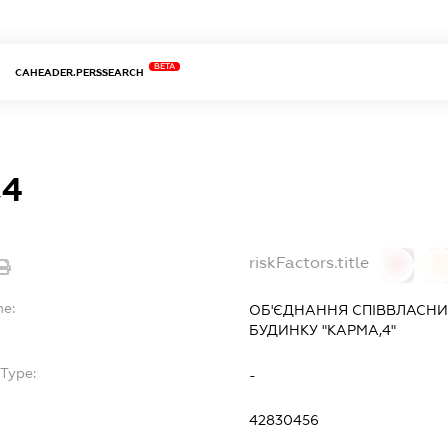
BETA
CAHEADER.PERSSEARCH
,4
riskFactors.title
0
0
me:
ОБ'ЄДНАННЯ СПІВВЛАСНИ
БУДИНКУ "КАРМА,4"
Type:
-
42830456