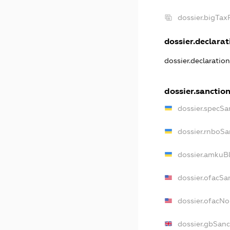
dossier.bigTa
dossier.declarati
dossier.declaratio
dossier.sanctio
dossier.specSa
dossier.rnboSa
dossier.amkuBl
dossier.ofacSa
dossier.ofacN
dossier.gbSanc