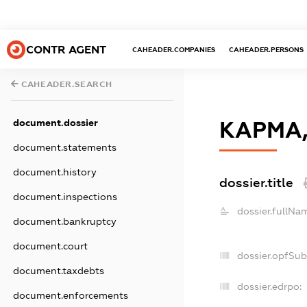
CONTR AGENT
CAHEADER.COMPANIES
CAHEADER.PERSONS
CAHEADER.SEARCH
document.dossier
КАРМА
document.statements
document.history
dossier.title
document.inspections
dossier.fullNa
document.bankruptcy
document.court
dossier.opfSub
document.taxdebts
dossier.edrpo:
document.enforcements