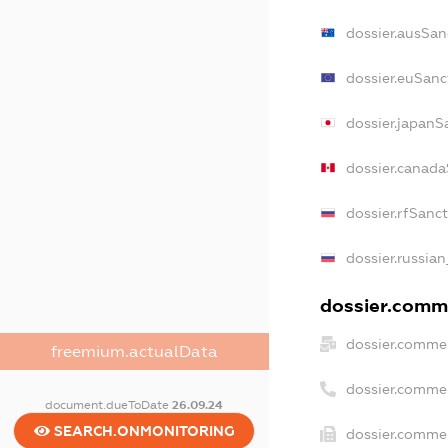
dossier.ausSan
dossier.euSanc
dossier.japanS
dossier.canada
dossier.rfSanc
dossier.russian
dossier.comme
dossier.commer
freemium.actualData
dossier.comme
document.dueToDate
26.09.24
SEARCH.ONMONITORING
dossier.commer