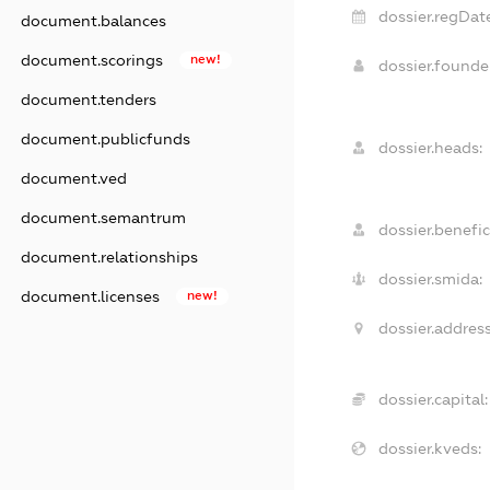
dossier.regDate
document.balances
document.scorings
new!
dossier.found
document.tenders
document.publicfunds
dossier.heads:
document.ved
document.semantrum
dossier.benefic
document.relationships
dossier.smida:
document.licenses
new!
dossier.address
dossier.capital:
dossier.kveds: