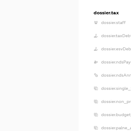
dossier.tax
dossier.staff
dossier.taxDeb
dossier.esvDeb
dossier.ndsPay
dossier.ndsAn
dossier.single
dossier.non_pr
dossier.budge
dossier.palne_