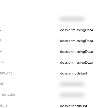
XXXXXXXXXX
t
dossier.missingData
t
dossier.missingData
er
dossier.missingData
nul
dossier.missingData
_tax_reg
dossier.notInList
ofit
XXXXXXXXXX
t_dotation
XXXXXXXXXX
akciz
dossier.notInList