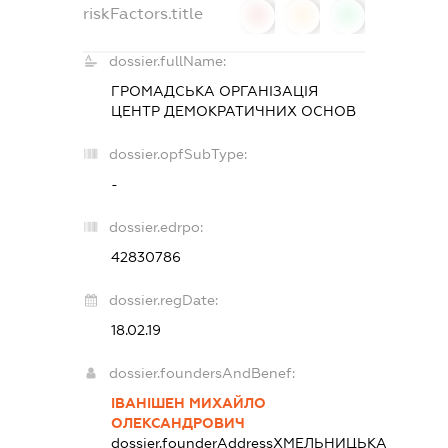
riskFactors.title
0
0
0
dossier.fullName:
ГРОМАДСЬКА ОРГАНІЗАЦІЯ
ЦЕНТР ДЕМОКРАТИЧНИХ ОСНОВ
dossier.opfSubType:
-
dossier.edrpo:
42830786
dossier.regDate:
18.02.19
dossier.foundersAndBenef:
ІВАНІШЕН МИХАЙЛО
ОЛЕКСАНДРОВИЧ
dossier.founderAddress
ХМЕЛЬНИЦЬКА