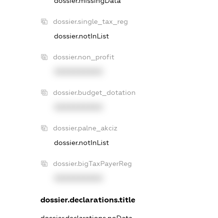
dossier.missingData
dossier.single_tax_reg
dossier.notInList
dossier.non_profit
XXXXXXXXXX
dossier.budget_dotation
XXXXXXXXXX
dossier.palne_akciz
dossier.notInList
dossier.bigTaxPayerReg
XXXXXXXXXX
dossier.declarations.title