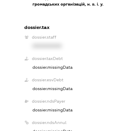
громадських організацій, н. в. і. у.
dossier.tax
dossier.staff
XXXXXXXXXX
dossier.taxDebt
dossier.missingData
dossier.esvDebt
dossier.missingData
dossier.ndsPayer
dossier.missingData
dossier.ndsAnnul