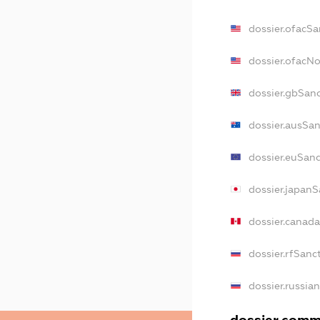
dossier.ofacSa
dossier.ofacN
dossier.gbSan
dossier.ausSa
dossier.euSan
dossier.japanS
dossier.canad
dossier.rfSanc
dossier.russia