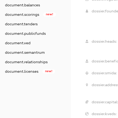
document.balances
dossier.found
document.scorings
new!
document.tenders
document.publicfunds
dossier.heads:
document.ved
document.semantrum
dossier.benefic
document.relationships
document.licenses
new!
dossier.smida:
dossier.addres
dossier.capital
dossier.kveds: