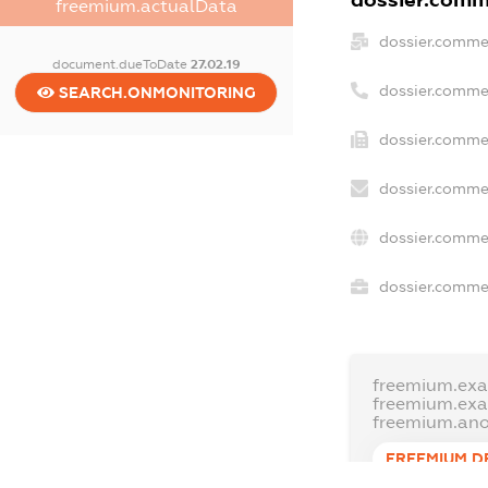
dossier.comme
freemium.actualData
dossier.comme
document.dueToDate
27.02.19
dossier.comme
SEARCH.ONMONITORING
dossier.commer
dossier.commer
dossier.commer
dossier.commer
freemium.exa
freemium.ex
freemium.an
FREEMIUM.D