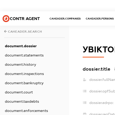
CONTR AGENT
CAHEADER.COMPANIES
CAHEADER.PERSONS
CAHEADER.SEARCH
document.dossier
УВІКТО
document.statements
document.history
dossier.title
document.inspections
dossier.fullNa
document.bankruptcy
dossier.opfSu
document.court
document.taxdebts
dossier.edrpo:
document.enforcements
dossier.regDat