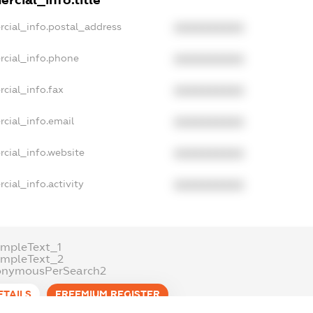
rcial_info.title
rcial_info.postal_address
XXXXXXXXXX
rcial_info.phone
XXXXXXXXXX
cial_info.fax
XXXXXXXXXX
cial_info.email
XXXXXXXXXX
cial_info.website
XXXXXXXXXX
cial_info.activity
XXXXXXXXXX
mpleText_1
ampleText_2
onymousPerSearch2
ETAILS
FREEMIUM.REGISTER