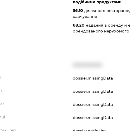
подібними продуктами
56.10
діяльність ресторанів
харчування
68.20
надання в оренду й е
орендованого нерухомого
XXXXXXXXXX
t
dossier.missingData
bt
dossier.missingData
er
dossier.missingData
nul
dossier.missingData
_tax_reg
dossier.notInList