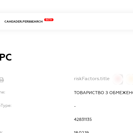
BETA
CAHEADER.PERSSEARCH
РС
riskFactors.title
0
0
me:
ТОВАРИСТВО З ОБМЕЖЕН
bType:
-
42831135
e:
18.02.19