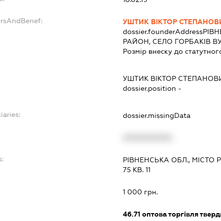
ersAndBenef:
УШТИК ВІКТОР СТЕПАНОВ
dossier.founderAddress
РІВ
РАЙОН, СЕЛО ГОРБАКІВ В
Розмір внеску до статутног
УШТИК ВІКТОР СТЕПАНОВ
dossier.position -
iaries:
dossier.missingData
XXXXXXXXXX
s:
РІВНЕНСЬКА ОБЛ., МІСТО
75 КВ. 11
:
1 000 грн.
46.71
оптова торгівля тверд