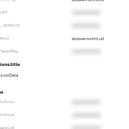
ofit
XXXXXXXXXX
t_dotation
XXXXXXXXXX
akciz
dossier.notInList
xPayerReg
XXXXXXXXXX
ions.title
ons.noData
ns
anctions
XXXXXXXXXX
anctions
XXXXXXXXXX
lackList
XXXXXXXXXX