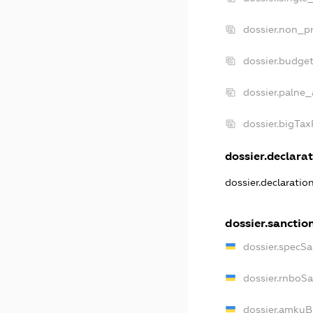
dossier.non_pr
dossier.budge
dossier.palne_
dossier.bigTa
dossier.declarat
dossier.declarati
dossier.sanctio
dossier.specS
dossier.rnboS
dossier.amkuB