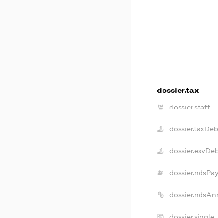
dossier.tax
dossier.staff
dossier.taxDeb
dossier.esvDe
dossier.ndsPay
dossier.ndsAn
dossier.single