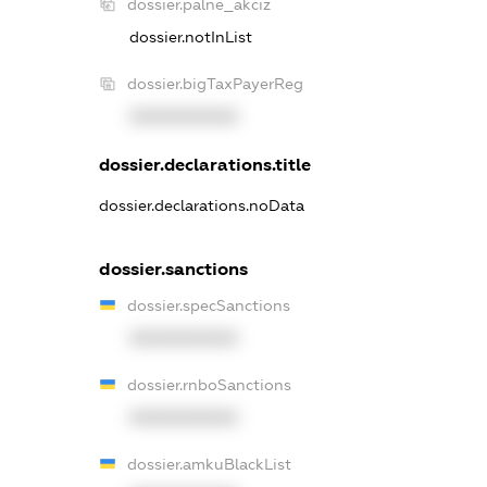
dossier.palne_akciz
dossier.notInList
dossier.bigTaxPayerReg
XXXXXXXXXX
dossier.declarations.title
dossier.declarations.noData
dossier.sanctions
dossier.specSanctions
XXXXXXXXXX
dossier.rnboSanctions
XXXXXXXXXX
dossier.amkuBlackList