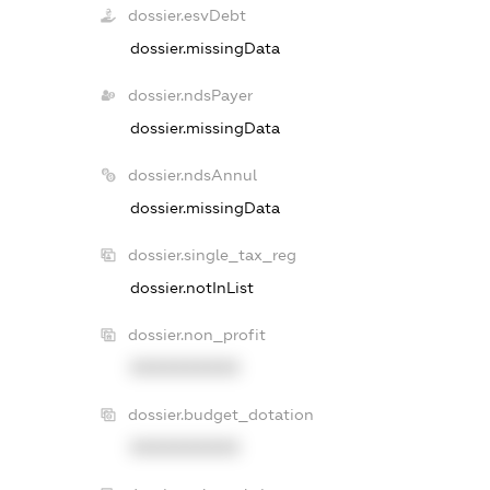
dossier.esvDebt
dossier.missingData
dossier.ndsPayer
dossier.missingData
dossier.ndsAnnul
dossier.missingData
dossier.single_tax_reg
dossier.notInList
dossier.non_profit
XXXXXXXXXX
dossier.budget_dotation
XXXXXXXXXX