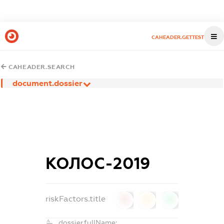
CAHEADER.GETTEST
CAHEADER.SEARCH
document.dossier
КОЛОС-2019
riskFactors.title
0
0
0
dossier.fullName: