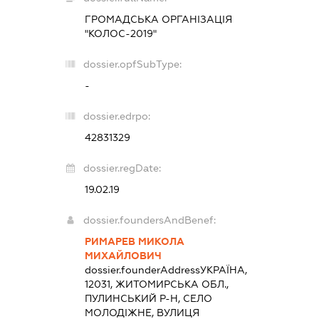
ГРОМАДСЬКА ОРГАНІЗАЦІЯ
"КОЛОС-2019"
dossier.opfSubType:
-
dossier.edrpo:
42831329
dossier.regDate:
19.02.19
dossier.foundersAndBenef:
РИМАРЕВ МИКОЛА
МИХАЙЛОВИЧ
dossier.founderAddress
УКРАЇНА,
12031, ЖИТОМИРСЬКА ОБЛ.,
ПУЛИНСЬКИЙ Р-Н, СЕЛО
МОЛОДІЖНЕ, ВУЛИЦЯ