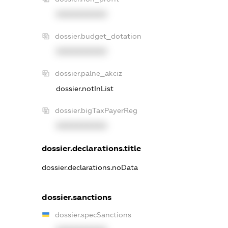
XXXXXXXXXX
dossier.budget_dotation
XXXXXXXXXX
dossier.palne_akciz
dossier.notInList
dossier.bigTaxPayerReg
XXXXXXXXXX
dossier.declarations.title
dossier.declarations.noData
dossier.sanctions
dossier.specSanctions