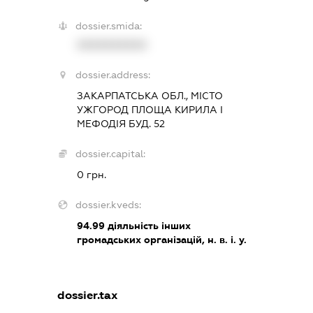
dossier.smida:
XXXXXXXXXX
dossier.address:
ЗАКАРПАТСЬКА ОБЛ., МІСТО
УЖГОРОД ПЛОЩА КИРИЛА І
МЕФОДІЯ БУД. 52
dossier.capital:
0 грн.
dossier.kveds:
94.99
діяльність інших
громадських організацій, н. в. і. у.
dossier.tax