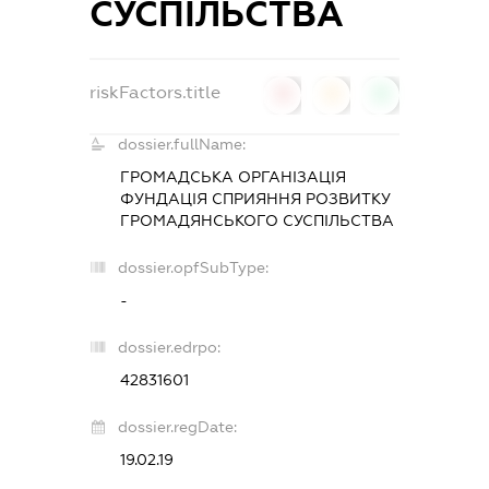
СУСПІЛЬСТВА
riskFactors.title
0
0
0
dossier.fullName:
ГРОМАДСЬКА ОРГАНІЗАЦІЯ
ФУНДАЦІЯ СПРИЯННЯ РОЗВИТКУ
ГРОМАДЯНСЬКОГО СУСПІЛЬСТВА
dossier.opfSubType:
-
dossier.edrpo:
42831601
dossier.regDate:
19.02.19