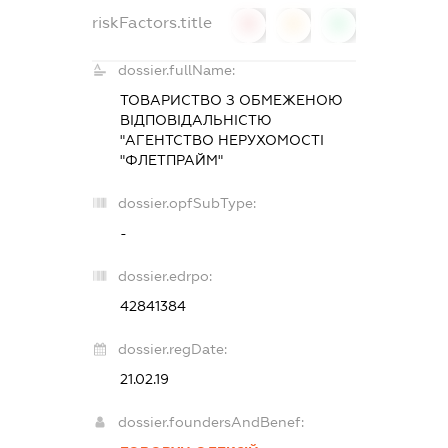
riskFactors.title
0
0
0
dossier.fullName:
ТОВАРИСТВО З ОБМЕЖЕНОЮ
ВІДПОВІДАЛЬНІСТЮ
"АГЕНТСТВО НЕРУХОМОСТІ
"ФЛЕТПРАЙМ"
dossier.opfSubType:
-
dossier.edrpo:
42841384
dossier.regDate:
21.02.19
dossier.foundersAndBenef: