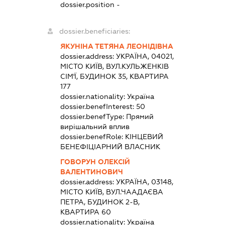
dossier.position -
dossier.beneficiaries:
ЯКУНІНА ТЕТЯНА ЛЕОНІДІВНА
dossier.address:
УКРАЇНА, 04021,
МІСТО КИЇВ, ВУЛ.КУЛЬЖЕНКІВ
СІМ'Ї, БУДИНОК 35, КВАРТИРА
177
dossier.nationality:
Україна
dossier.benefInterest:
50
dossier.benefType:
Прямий
вирішальний вплив
dossier.benefRole:
КІНЦЕВИЙ
БЕНЕФІЦІАРНИЙ ВЛАСНИК
ГОВОРУН ОЛЕКСІЙ
ВАЛЕНТИНОВИЧ
dossier.address:
УКРАЇНА, 03148,
МІСТО КИЇВ, ВУЛ.ЧААДАЄВА
ПЕТРА, БУДИНОК 2-В,
КВАРТИРА 60
dossier.nationality:
Україна