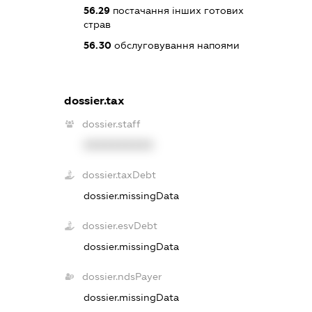
56.29
постачання інших готових
страв
56.30
обслуговування напоями
dossier.tax
dossier.staff
XXXXXXXXXX
dossier.taxDebt
dossier.missingData
dossier.esvDebt
dossier.missingData
dossier.ndsPayer
dossier.missingData