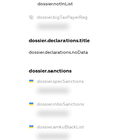
dossier.notInList
dossier.bigTaxPayerReg
XXXXXXXXXX
dossier.declarations.title
dossier.declarations.noData
dossier.sanctions
dossier.specSanctions
XXXXXXXXXX
dossier.rnboSanctions
XXXXXXXXXX
dossier.amkuBlackList
XXXXXXXXXX