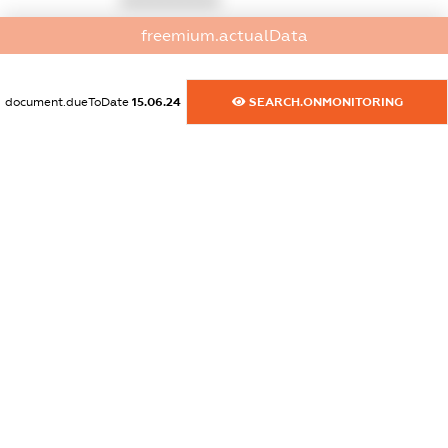
freemium.actualData
dossier.commercial_info.email
XXXXXXXXXX
document.dueToDate
15.06.24
SEARCH.ONMONITORING
dossier.commercial_info.website
XXXXXXXXXX
dossier.commercial_info.activity
XXXXXXXXXX
freemium.exampleText_1
freemium.exampleText_2
freemium.anonymousPerSearch2
FREEMIUM.DETAILS
FREEMIUM.REGISTER