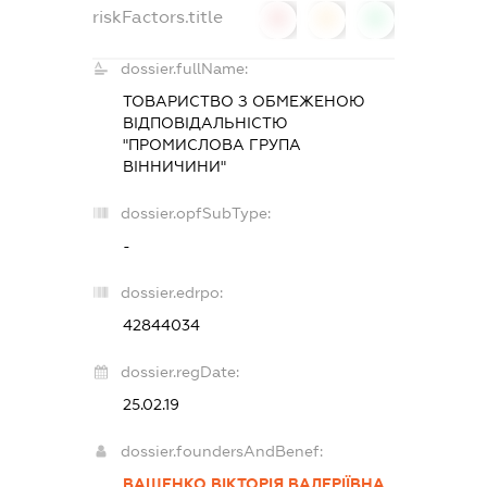
riskFactors.title
0
0
0
dossier.fullName:
ТОВАРИСТВО З ОБМЕЖЕНОЮ
ВІДПОВІДАЛЬНІСТЮ
"ПРОМИСЛОВА ГРУПА
ВІННИЧИНИ"
dossier.opfSubType:
-
dossier.edrpo:
42844034
dossier.regDate:
25.02.19
dossier.foundersAndBenef:
ВАЩЕНКО ВІКТОРІЯ ВАЛЕРІЇВНА