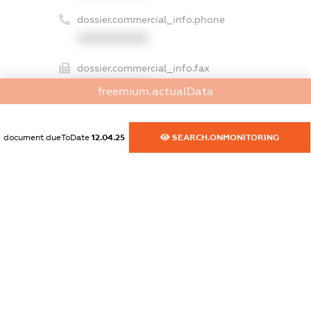
dossier.commercial_info.phone
XXXXXXXXXX
dossier.commercial_info.fax
XXXXXXXXXX
freemium.actualData
dossier.commercial_info.email
XXXXXXXXXX
document.dueToDate
12.04.25
SEARCH.ONMONITORING
dossier.commercial_info.website
XXXXXXXXXX
dossier.commercial_info.activity
XXXXXXXXXX
freemium.exampleText_1
freemium.exampleText_2