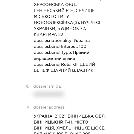
ХЕРСОНСЬКА ОБЛ.,
ГЕНІЧЕСЬКИЙ Р-Н, СЕЛИЩЕ
МІСЬКОГО ТИПУ
НОВООЛЕКСІЇВКА(З), ВУЛ.ЛЕСІ
УКРАЇНКИ, БУДИНОК 72,
КВАРТИРА 22
dossier.nationality:
Україна
dossier.benefInterest:
100
dossier.benefType:
Прямий
вирішальний вплив
dossier.benefRole:
КІНЦЕВИЙ
БЕНЕФІЦІАРНИЙ ВЛАСНИК
dossier.smida:
XXXXXXXXXX
dossier.address:
УКРАЇНА, 21021, ВІННИЦЬКА ОБЛ.,
ВІННИЦЬКИЙ Р-Н, МІСТО
ВІННИЦЯ, ХМЕЛЬНИЦЬКЕ ШОСЕ,
БУДИНОК 105 Б, ОФІС 205