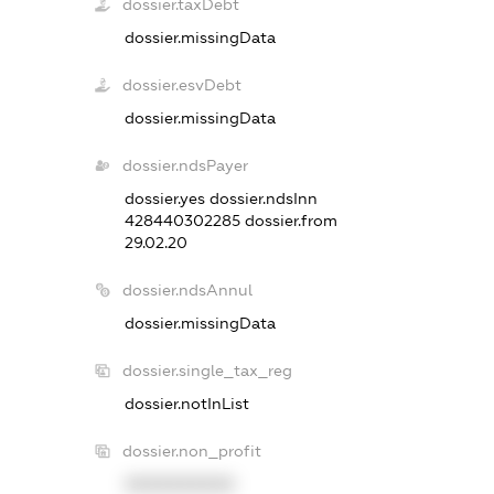
dossier.taxDebt
dossier.missingData
dossier.esvDebt
dossier.missingData
dossier.ndsPayer
dossier.yes
dossier.ndsInn
428440302285
dossier.from
29.02.20
dossier.ndsAnnul
dossier.missingData
dossier.single_tax_reg
dossier.notInList
dossier.non_profit
XXXXXXXXXX