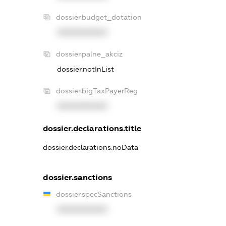
dossier.budget_dotation
XXXXXXXXXX
dossier.palne_akciz
dossier.notInList
dossier.bigTaxPayerReg
XXXXXXXXXX
dossier.declarations.title
dossier.declarations.noData
dossier.sanctions
dossier.specSanctions
XXXXXXXXXX