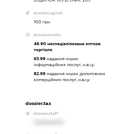
dossier.capital:
100 грн.
dossier.kveds:
46.90
неспеціалізована оптова
торгівля
63.99
надання інших
інформаційних послуг, н.в.і.у.
82.99
надання інших допоміжних
комерційних послуг, н.в.і.у.
dossier.tax
dossier.staff
XXXXXXXXXX