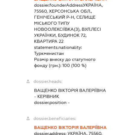
dossier.founderAddress
УКРАЇНА,
75560, ХЕРСОНСЬКА ОБЛ.,
ГЕНІЧЕСЬКИЙ Р-Н, СЕЛИЩЕ
МІСЬКОГО ТИПУ
НОВООЛЕКСІЇВКА(З), ВУЛ.ЛЕСІ
УКРАЇНКИ, БУДИНОК 72,
КВАРТИРА 22
statements.nationality:
Туркменистан
Розмір внеску до статутного
фонду (грн.):
100
(100 %)
dossier.heads:
ВАЩЕНКО ВІКТОРІЯ ВАЛЕРІЇВНА
-
КЕРІВНИК
dossier.position -
dossier.beneficiaries:
ВАЩЕНКО ВІКТОРІЯ ВАЛЕРІЇВНА
dossier.address:
УКРАЇНА, 75560,