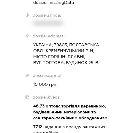
dossier.missingData
dossier.smida:
XXXXXXXXXX
dossier.address:
УКРАЇНА, 39803, ПОЛТАВСЬКА
ОБЛ., КРЕМЕНЧУЦЬКИЙ Р-Н,
МІСТО ГОРІШНІ ПЛАВНІ,
ВУЛ.ПОРТОВА, БУДИНОК 25-В
dossier.capital:
10 000 грн.
dossier.kveds:
46.73
оптова торгівля деревиною,
будівельними матеріалами та
санітарно-технічним обладнанням
77.12
надання в оренду вантажних
автомобілів