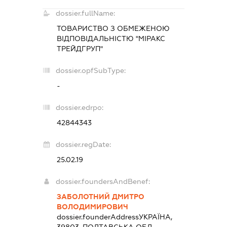
dossier.fullName:
ТОВАРИСТВО З ОБМЕЖЕНОЮ
ВІДПОВІДАЛЬНІСТЮ "МІРАКС
ТРЕЙДГРУП"
dossier.opfSubType:
-
dossier.edrpo:
42844343
dossier.regDate:
25.02.19
dossier.foundersAndBenef:
ЗАБОЛОТНИЙ ДМИТРО
ВОЛОДИМИРОВИЧ
dossier.founderAddress
УКРАЇНА,