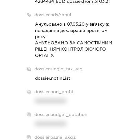
428443416013
dossier.from 31.03.21
dossier.ndsAnnul
Анульовано з 07.05.20 у зв'язку з:
ненадання декларацiй протягом
року
АНУЛЬОВАНО ЗА САМОСТIЙНИМ
РIШЕННЯМ КОНТРОЛЮЮЧОГО
ОРГАНУ.
dossier.single_tax_reg
dossier.notInList
dossier.non_profit
XXXXXXXXXX
dossier.budget_dotation
XXXXXXXXXX
dossier.palne_akciz