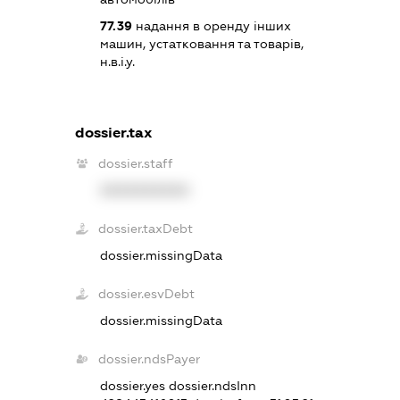
77.39
надання в оренду інших
машин, устатковання та товарів,
н.в.і.у.
dossier.tax
dossier.staff
XXXXXXXXXX
dossier.taxDebt
dossier.missingData
dossier.esvDebt
dossier.missingData
dossier.ndsPayer
dossier.yes
dossier.ndsInn