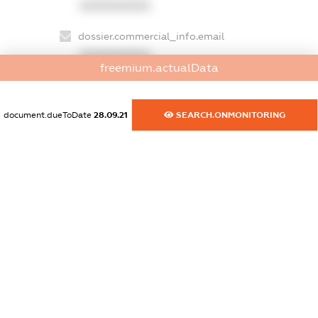
XXXXXXXXXX
dossier.commercial_info.email
XXXXXXXXXX
freemium.actualData
dossier.commercial_info.website
XXXXXXXXXX
document.dueToDate
28.09.21
SEARCH.ONMONITORING
dossier.commercial_info.activity
XXXXXXXXXX
freemium.exampleText_1
freemium.exampleText_2
freemium.anonymousPerSearch2
FREEMIUM.DETAILS
FREEMIUM.REGISTER