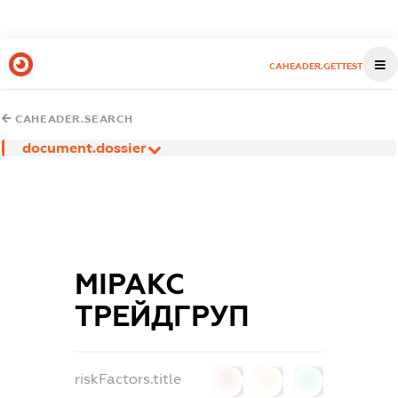
CAHEADER.GETTEST
CAHEADER.SEARCH
document.dossier
МІРАКС
ТРЕЙДГРУП
riskFactors.title
0
0
0