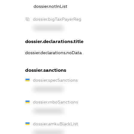
dossier.notInList
dossier.bigTaxPayerReg
XXXXXXXXXX
dossier.declarations.title
dossier.declarations.noData
dossier.sanctions
dossier.specSanctions
XXXXXXXXXX
dossier.rnboSanctions
XXXXXXXXXX
dossier.amkuBlackList
XXXXXXXXXX