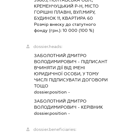
39803, ПОЛТАВСЬКА ОБЛ.,
КРЕМЕНЧУЦЬКИЙ Р-Н, МІСТО
ГОРІШНІ ПЛАВНІ, ВУЛ.МИРУ,
БУДИНОК 11, КВАРТИРА 60
Розмір внеску до статутного
фонду (грн.):
10 000
(100 %)
dossier.heads:
ЗАБОЛОТНИЙ ДМИТРО
ВОЛОДИМИРОВИЧ
-
ПІДПИСАНТ
ВЧИНЯТИ ДІЇ ВІД ІМЕНІ
ЮРИДИЧНОЇ ОСОБИ, У ТОМУ
ЧИСЛІ ПІДПИСУВАТИ ДОГОВОРИ
ТОЩО
dossier.position -
ЗАБОЛОТНИЙ ДМИТРО
ВОЛОДИМИРОВИЧ
-
КЕРІВНИК
dossier.position -
dossier.beneficiaries: